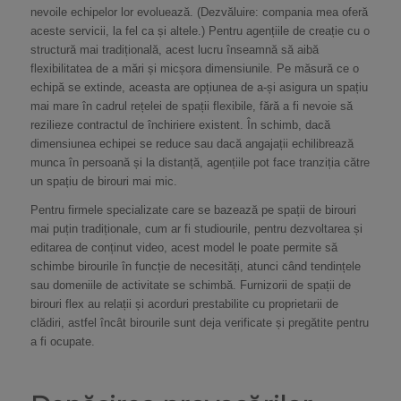
nevoile echipelor lor evoluează. (Dezvăluire: compania mea oferă
aceste servicii, la fel ca și altele.) Pentru agențiile de creație cu o
structură mai tradițională, acest lucru înseamnă să aibă
flexibilitatea de a mări și micșora dimensiunile. Pe măsură ce o
echipă se extinde, aceasta are opțiunea de a-și asigura un spațiu
mai mare în cadrul rețelei de spații flexibile, fără a fi nevoie să
rezilieze contractul de închiriere existent. În schimb, dacă
dimensiunea echipei se reduce sau dacă angajații echilibrează
munca în persoană și la distanță, agențiile pot face tranziția către
un spațiu de birouri mai mic.
Pentru firmele specializate care se bazează pe spații de birouri
mai puțin tradiționale, cum ar fi studiourile, pentru dezvoltarea și
editarea de conținut video, acest model le poate permite să
schimbe birourile în funcție de necesități, atunci când tendințele
sau domeniile de activitate se schimbă. Furnizorii de spații de
birouri flex au relații și acorduri prestabilite cu proprietarii de
clădiri, astfel încât birourile sunt deja verificate și pregătite pentru
a fi ocupate.