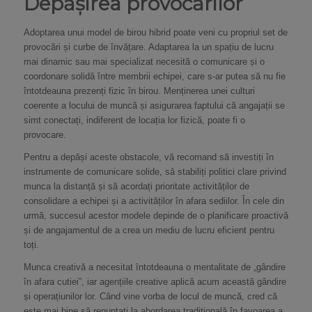
Depășirea provocărilor
Adoptarea unui model de birou hibrid poate veni cu propriul set de
provocări și curbe de învățare. Adaptarea la un spațiu de lucru
mai dinamic sau mai specializat necesită o comunicare și o
coordonare solidă între membrii echipei, care s-ar putea să nu fie
întotdeauna prezenți fizic în birou. Menținerea unei culturi
coerente a locului de muncă și asigurarea faptului că angajații se
simt conectați, indiferent de locația lor fizică, poate fi o
provocare.
Pentru a depăși aceste obstacole, vă recomand să investiți în
instrumente de comunicare solide, să stabiliți politici clare privind
munca la distanță și să acordați prioritate activităților de
consolidare a echipei și a activităților în afara sediilor. În cele din
urmă, succesul acestor modele depinde de o planificare proactivă
și de angajamentul de a crea un mediu de lucru eficient pentru
toți.
Munca creativă a necesitat întotdeauna o mentalitate de „gândire
în afara cutiei”, iar agențiile creative aplică acum această gândire
și operațiunilor lor. Când vine vorba de locul de muncă, cred că
este mai bine să renunțați la abordarea tradițională în favoarea a