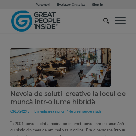
Parteneri
Evaluare Gratuita
Sign in
Nevoia de soluții creative la locul de
muncă într-o lume hibridă
/
/
03/10/2023
în
Eficientizarea muncii
de
great people inside
În 2004, ceva ciudat a apărut pe internet, ceva care nu seamănă
cu nimic din ceea ce am mai văzut online. Era o persoană într-un