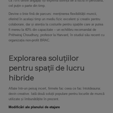
că 75% dintre angajați își exprimă dorința de a lucra în persoană,
cel puțin o parte din timp.
Devine o linie fină de parcurs: menținerea flexibilității muncii,
oferind în același timp un mediu fizic excelent și creativ pentru
colaborare, dar și atenția la costurile pentru spațiile care ar putea
fi mereu la 40% din capacitate – un echilibru recomandat de
Prithwiraj Choudhury, profesor la Harvard, în studiul său recent cu
organizația non-profit BRAC.
Explorarea soluțiilor
pentru spații de lucru
hibride
Aflate într-un peisaj incert, firmele fac ceea ce fac întotdeauna:
devin creative. Iată două soluții populare pentru locurile de muncă
utilizate și îmbunătățite în prezent.
Modificări ale planului de etajare