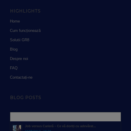
HIGHLIGHTS
Home
Cum funcționează
Solutii GR8
Blog
Despre noi
FAQ
Contactați-ne
BLOG POSTS
Popular
Job versus Carieră – Ce vă doriți cu adevărat...