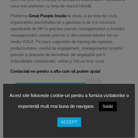
ceva mai prietenos cu forța de muncă hibridă.
Platforma
Great People Inside
le oferă, și pe timp de criză,
organizațiilor posibilitatea de a gestiona și de a-și structura
operațiunile de HR în procese precum managementul schimbării,
managementul carierei precum și dezvoltarea liderilor într-un
mediu VUCA. Pe baza sugestiilor de training din rapoarte,
productivitatea, nivelul de engagement, managementul timpului
precum și planurile de dezvoltare ale angajaților pot fi
îmbunătățite considerabil, online și într-un timp scurt.
Contactați-ne pentru a afla cum vă putem ajuta!
Acest site folosește cookie-uri pentru a furniza vizitatorilor o
experiență mult mai buna de navigare.
Setări
Sursa: forbes.com
Etichete:
Great People Inside
,
Loc de munca
,
munca creativa
,
munca
ACCEPT
hibrid
,
munca la birou
,
spatiu de birouri