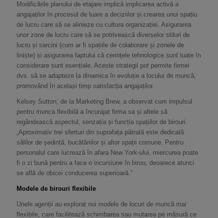
Modificările planului de etajare implică implicarea activă a
angajaților în procesul de luare a deciziilor și crearea unui spațiu
de lucru care să se alinieze cu cultura organizației. Asigurarea
unor zone de lucru care să se potrivească diverselor stiluri de
lucru și sarcini (cum ar fi spațiile de colaborare și zonele de
liniște) și asigurarea faptului că cerințele tehnologice sunt luate în
considerare sunt esențiale. Aceste strategii pot permite firmei
dvs. să se adapteze la dinamica în evoluție a locului de muncă,
promovând în același timp satisfacția angajaților.
Kelsey Sutton, de la Marketing Brew, a observat cum impulsul
pentru munca flexibilă a încurajat firma sa și altele să
regândească aspectul, senzația și funcția spațiilor de birouri.
„Aproximativ trei sferturi din suprafața pătrată este dedicată
sălilor de ședință, bucătăriilor și altor spații comune. Pentru
personalul care lucrează în afara New York-ului, miercurea poate
fi o zi bună pentru a face o incursiune în birou, deoarece atunci
se află de obicei conducerea superioară.”
Modele de birouri flexibile
Unele agenții au explorat noi modele de locuri de muncă mai
flexibile, care facilitează schimbarea sau mutarea pe măsură ce