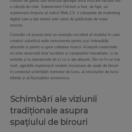
costum de găină care executa aproape orice mișcare tastată într-
o căsuță de chat. Subservient Chicken a fost, de fapt, un
experiment timpuriu al mărcii Web 2.0: o campanie de marketing
digital care a dat startul unei valuri de publicitate de mare
succes.
Consider că acesta este un exemplu excelent al modului în care
creativii valorifică noile instrumente pentru a-și îmbunătăți
afacerile și pentru a spori calitatea muncii. Această creativitate
nu este rezervată doar lucrărilor și campaniilor inovatoare, ci se
extinde și la operațiunile de zi cu zi ale afacerii. Din ce în ce mai
mult, agențiile explorează modele inovatoare de spații de birouri
în contextul schimbării normelor de lucru, al structurilor de lucru
hibride și al fluctuațiilor economice.
Schimbări ale viziunii
tradiționale asupra
spațiului de birouri