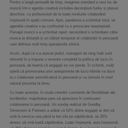
Pentru o lungă perioadă de timp, imaginea standard a unui loc de
muncă într-o agenție creativă includea decorațiuni funky și planuri
deschise, cu profesioniști de la toate nivelurile colaborând
împreună în spații comune. Apoi, pandemia a schimbat totul, iar
agențiile creative s-au confruntat cu o provocare neașteptată.
Peisajul muncii s-a schimbat rapid, necesitând o schimbare către
munca la distanță și un sfârșit temporar al colaborării în persoană
care definise mult timp operațiunile zilnice.
Acum, după ce s-a așezat praful, managerii de rang înalt sunt
reticenți în a impune o revenire completă la politica de lucru în
persoană, de teamă că angajații se vor pierde. În schimb, mulți
speră că promovarea unor aranjamente de lucru hibride va duce
la o colaborare semnificativă în persoană și va stimula în mod
natural prezența la birou.
Cu toate acestea, în ciuda cererilor constante de flexibilitate ale
lucrătorilor, majoritatea pare să aprecieze în continuare
colaborarea în persoană. Un sondaj realizat de Goodby,
Silverstein & Partners a arătat că 50% dintre angajați ar dori să
vină la serviciu una până la trei zile pe săptămână, iar 25%
doresc să vină toată săptămâna. Luate împreună, asta înseamnă