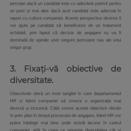
percepe dacă un candidat este cu adevărat potrivit pentru
un post și mai ales dacă acel candidat este adecvat în
raport cu cultura companiei. Aceste perspective diverse îl
vor ajuta pe candidat să beneficieze de un tratament
echitabil, prin faptul că decizia de angajare nu va fi
dominată de opiniile unei singure persoane sau ale unui
singur grup.
3. Fixați-vă obiective de
diversitate.
Obiectivele oferă un mod tangibil în care departamentul
HR și liderii companiei să creeze o organizație mai
diversă și inclusivă. Câtă vreme aceste obiective rămân
în prim plan în timpul procesului de angajare, liderii HR vor
putea înțelege mai bine unde există lacune în cadrul
companiei, atât în ceea ce privește diversitatea cât și