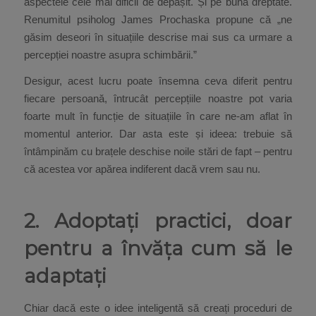
aspectele cele mai dificil de depășit. Și pe bună dreptate.
Renumitul psiholog James Prochaska propune că „ne
găsim deseori în situațiile descrise mai sus ca urmare a
percepției noastre asupra schimbării.”
Desigur, acest lucru poate însemna ceva diferit pentru
fiecare persoană, întrucât percepțiile noastre pot varia
foarte mult în funcție de situațiile în care ne-am aflat în
momentul anterior. Dar asta este și ideea: trebuie să
întâmpinăm cu brațele deschise noile stări de fapt – pentru
că acestea vor apărea indiferent dacă vrem sau nu.
2. Adoptați practici, doar
pentru a învăța cum să le
adaptați
Chiar dacă este o idee inteligentă să creați proceduri de