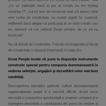
„Ce se întâmplă dacă ei pur și simplu nu îmi înțeleg
viziunea !?”. Lucrul bun de remarcat este că atunci când
vine vorba de creativitate, nu există reguli! Și, surpriză,
indiferent dacă alegeți să participați la un efort creativ sau
nu, oamenii vă vor judeca! Drept urmare, de ce să nu
încercați?
Nu vă temeți de creativitate. Folosiți-vă imaginația și faceți
din creativitate o resursă importantă în viața dvs.
Great People Inside vă pune la dispoziție instrumente
construite special pentru compania dumneavoastră în
vederea selecției, angajării și dezvoltării celor mai buni
candidați.
Descoperirea talentelor potrivite culturii dumneavoastră
organizaționale poate fi o sarcină dificilă. Acest lucru
necesită o cunoaștere aprofundată a propriei companii și o
înțelegere deosebită a candidatului din punct de vedere al