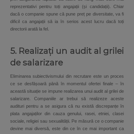
reprezentativi pentru toți angajații (și candidații). Chiar
dacă o companie spune că pune preț pe diversitate, va fi
dificil ca angajații să ia în serios acest lucru dacă toți
directorii arată la fel.
5. Realizați un audit al grilei
de salarizare
Eliminarea subiectivismului din recrutare este un proces
ce se desfășoară până în momentul ofertei finale – în
această situație se impune realizarea unui audit al grilei de
salarizare. Companiile ar trebui să realizeze aceste
audituri pentru a se asigura că nu există discrepanțe în
plata angajaților din cauza genului, rasei, etniei, clasei
sociale, religiei sau sexualității. Pe măsură ce o companie
devine mai diversă, este din ce în ce mai important ca