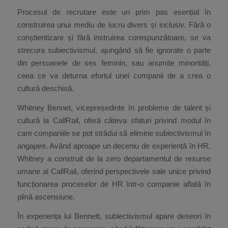
Procesul de recrutare este un prim pas esențial în
construirea unui mediu de lucru divers și inclusiv. Fără o
conștientizare și fără instruirea corespunzătoare, se va
strecura subiectivismul, ajungând să fie ignorate o parte
din persoanele de sex feminin, sau anumite minorități,
ceea ce va deturna efortul unei companii de a crea o
cultură deschisă.
Whitney Bennet, vicepreședinte în probleme de talent și
cultură la CallRail, oferă câteva sfaturi privind modul în
care companiile se pot strădui să elimine subiectivismul în
angajare. Având aproape un deceniu de experiență în HR,
Whitney a construit de la zero departamentul de resurse
umane al CallRail, oferind perspectivele sale unice privind
funcționarea proceselor de HR într-o companie aflată în
plină ascensiune.
În experiența lui Bennett, subiectivismul apare deseori în