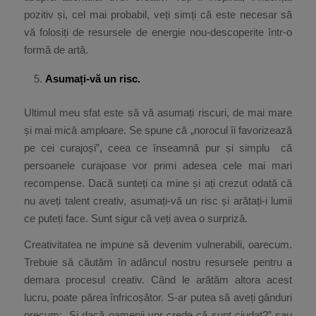
pozitiv și, cel mai probabil, veți simți că este necesar să
vă folosiți de resursele de energie nou-descoperite într-o
formă de artă.
Asumați-vă un risc.
Ultimul meu sfat este să vă asumați riscuri, de mai mare
și mai mică amploare. Se spune că „norocul îi favorizează
pe cei curajoși”, ceea ce înseamnă pur și simplu că
persoanele curajoase vor primi adesea cele mai mari
recompense. Dacă sunteți ca mine și ați crezut odată că
nu aveți talent creativ, asumați-vă un risc și arătați-i lumii
ce puteți face. Sunt sigur că veți avea o surpriză.
Creativitatea ne impune să devenim vulnerabili, oarecum.
Trebuie să căutăm în adâncul nostru resursele pentru a
demara procesul creativ. Când le arătăm altora acest
lucru, poate părea înfricoșător. S-ar putea să aveți gânduri
precum: „Și dacă oamenii vor crede că sunt ciudat?” sau