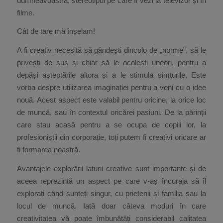
dumneavoastră, stereotipul pe care îl vezi la televizor și în
filme.
Cât de tare mă înșelam!
A fi creativ necesită să gândești dincolo de „norme”, să le
privești de sus și chiar să le ocolești uneori, pentru a
depăși așteptările altora și a le stimula simțurile. Este
vorba despre utilizarea imaginației pentru a veni cu o idee
nouă. Acest aspect este valabil pentru oricine, la orice loc
de muncă, sau în contextul oricărei pasiuni. De la părinții
care stau acasă pentru a se ocupa de copiii lor, la
profesioniștii din corporație, toți putem fi creativi oricare ar
fi formarea noastră.
Avantajele explorării laturii creative sunt importante și de
aceea reprezintă un aspect pe care v-aș încuraja să îl
explorați când sunteți singur, cu prietenii și familia sau la
locul de muncă. Iată doar câteva moduri în care
creativitatea vă poate îmbunătăți considerabil calitatea