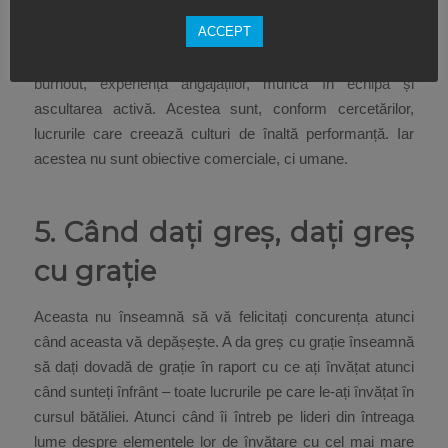
niciodată adevăratul succes.
ACCEPT
Ca lider, este important să avem în vedere fenomenul de
burnout, experiența angajaților, munca în echipă și
ascultarea activă. Acestea sunt, conform cercetărilor,
lucrurile care creează culturi de înaltă performanță. Iar
acestea nu sunt obiective comerciale, ci umane.
5. Când dați greș, dați greș
cu grație
Aceasta nu înseamnă să vă felicitați concurența atunci
când aceasta vă depășește. A da greș cu grație înseamnă
să dați dovadă de grație în raport cu ce ați învățat atunci
când sunteți înfrânt – toate lucrurile pe care le-ați învățat în
cursul bătăliei. Atunci când îi întreb pe lideri din întreaga
lume despre elementele lor de învățare cu cel mai mare