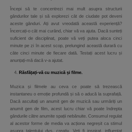
Începi să te concentrezi mai mult asupra structurii
gândurilor tale și să explorezi cât de ciudate pot deveni
aceste gânduri. Ați avut vreodată această experiență?
Încercați-o cât mai curând, chiar vă va ajuta. Dacă sunteți
suficient de disciplinat, poate vă veți putea aloca cinci
minute pe zi în acest scop, prelungind această durară cu
câte cinci minute de fiecare dată. Testați acest lucru și
anunțați-mă dacă v-a ajutat.
Răsfățați-vă cu muzică și filme.
Muzica și filmele au ceva ce poate să trezească
instantaneu o emoție profundă și să o aducă la suprafață.
Dacă ascultați un anumit gen de muzică sau urmăriți un
anumit gen de film, acest lucru chiar vă poate îndrepta
gândurile către anumite spații nebănuite. Consumul regulat
al acestor forme de media va acționa negreșit ca stimul
asupra talentului dvs. creativ. Veți fi inspirat, influențat