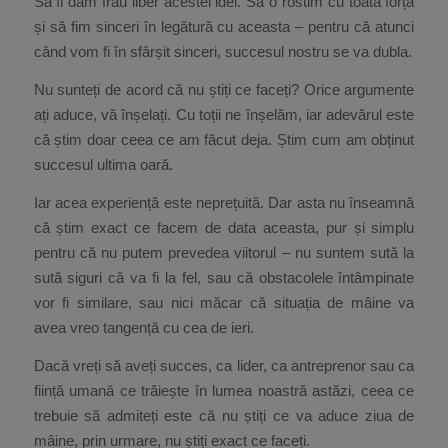
Să îi dăm frâu liber acestei idei. Să o rostim cu toată forța
și să fim sinceri în legătură cu aceasta – pentru că atunci
când vom fi în sfârșit sinceri, succesul nostru se va dubla.
Nu sunteți de acord că nu știți ce faceți? Orice argumente
ați aduce, vă înșelați. Cu toții ne înșelăm, iar adevărul este
că știm doar ceea ce am făcut deja. Știm cum am obținut
succesul ultima oară.
Iar acea experiență este neprețuită. Dar asta nu înseamnă
că știm exact ce facem de data aceasta, pur și simplu
pentru că nu putem prevedea viitorul – nu suntem sută la
sută siguri că va fi la fel, sau că obstacolele întâmpinate
vor fi similare, sau nici măcar că situația de mâine va
avea vreo tangență cu cea de ieri.
Dacă vreți să aveți succes, ca lider, ca antreprenor sau ca
ființă umană ce trăiește în lumea noastră astăzi, ceea ce
trebuie să admiteți este că nu știți ce va aduce ziua de
mâine, prin urmare, nu știți exact ce faceți.