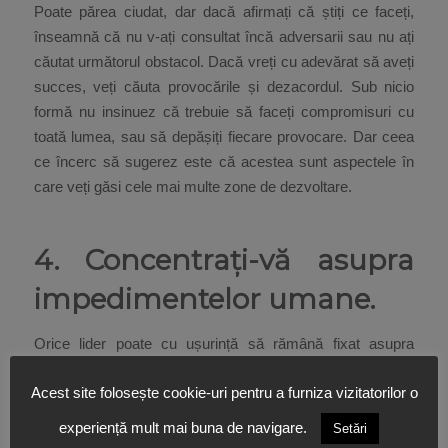
Poate părea ciudat, dar dacă afirmați că știți ce faceți,
înseamnă că nu v-ați consultat încă adversarii sau nu ați
căutat următorul obstacol. Dacă vreți cu adevărat să aveți
succes, veți căuta provocările și dezacordul. Sub nicio
formă nu insinuez că trebuie să faceți compromisuri cu
toată lumea, sau să depășiți fiecare provocare. Dar ceea
ce încerc să sugerez este că acestea sunt aspectele în
care veți găsi cele mai multe zone de dezvoltare.
4. Concentrați-vă asupra
impedimentelor umane.
Orice lider poate cu ușurință să rămână fixat asupra
productivității, eficienței și rezultatelor. Asta ține de
Acest site folosește cookie-uri pentru a furniza vizitatorilor o
business și, firește, contează. Dar, dacă nu înțelegem cu
adevărat toate aspectele care afectează oamenii și modul
experiență mult mai buna de navigare.
Setări
în care putem influența pozitiv oamenii, nu vom descoperi