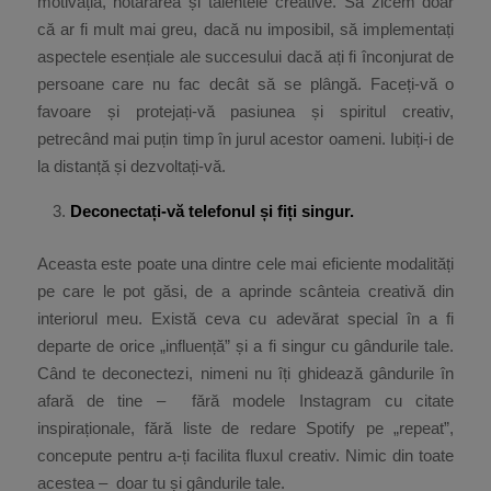
motivația, hotărârea și talentele creative. Să zicem doar
că ar fi mult mai greu, dacă nu imposibil, să implementați
aspectele esențiale ale succesului dacă ați fi înconjurat de
persoane care nu fac decât să se plângă. Faceți-vă o
favoare și protejați-vă pasiunea și spiritul creativ,
petrecând mai puțin timp în jurul acestor oameni. Iubiți-i de
la distanță și dezvoltați-vă.
Deconectați-vă telefonul și fiți singur.
Aceasta este poate una dintre cele mai eficiente modalități
pe care le pot găsi, de a aprinde scânteia creativă din
interiorul meu. Există ceva cu adevărat special în a fi
departe de orice „influență” și a fi singur cu gândurile tale.
Când te deconectezi, nimeni nu îți ghidează gândurile în
afară de tine – fără modele Instagram cu citate
inspiraționale, fără liste de redare Spotify pe „repeat”,
concepute pentru a-ți facilita fluxul creativ. Nimic din toate
acestea – doar tu și gândurile tale.