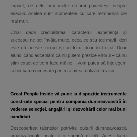
impact, de cele mai multe ori îmi povestesc despre
eșecuri. Acelea sunt momentele cu care rezonează cel
mai mult.
Chiar dacă credibilitatea, caracterul, experiența și
succesul ne pot învăța multe, ceea ce știu toți marii lideri
este că aceste lucruri își au locul doar în trecut. Doar
atunci când acceptăm că nu putem prezice viitorul – că nu
știm exact ce vom face mâine – vom putea să înțelegem
schimbarea necesară pentru a avea realizări în viitor.
Great People Inside vă pune la dispoziție instrumente
construite special pentru compania dumneavoastră în
vederea selecției, angajării și dezvoltării celor mai buni
candidați.
Descoperirea talentelor potrivite culturii dumneavoastră
organizaționale poate fi o sarcină dificilă. Acest lucru