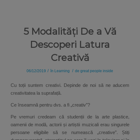
5 Modalități De a Vă
Descoperi Latura
Creativă
/
/
06/12/2019
în
Learning
de
great people inside
Cu toții suntem creativi. Depinde de noi să ne aducem
creativitatea la suprafață.
Ce înseamnă pentru dvs. a fi „creativ”?
Pe vremuri credeam că studenții de la arte plastice,
oamenii de modă, actorii și artiștii muzicali erau singurele
persoane eligibile să se numească „creative”. Știți