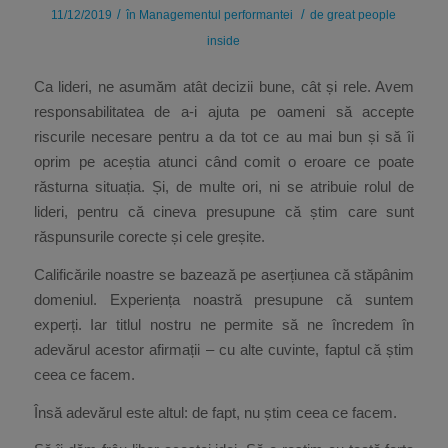
/
/
11/12/2019
în
Managementul performantei
de
great people
inside
Ca lideri, ne asumăm atât decizii bune, cât și rele. Avem
responsabilitatea de a-i ajuta pe oameni să accepte
riscurile necesare pentru a da tot ce au mai bun și să îi
oprim pe aceștia atunci când comit o eroare ce poate
răsturna situația. Și, de multe ori, ni se atribuie rolul de
lideri, pentru că cineva presupune că știm care sunt
răspunsurile corecte și cele greșite.
Calificările noastre se bazează pe aserțiunea că stăpânim
domeniul. Experiența noastră presupune că suntem
experți. Iar titlul nostru ne permite să ne încredem în
adevărul acestor afirmații – cu alte cuvinte, faptul că știm
ceea ce facem.
Însă adevărul este altul: de fapt, nu știm ceea ce facem.