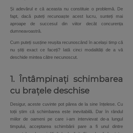
Și adevărul e că aceasta nu constituie o problemă. De
fapt, dacă puteți recunoaște acest lucru, sunteți mai
aproape de succesul din viitor decât concurența
dumneavoastră.
Cum puteți susține reușita recunoscând în același timp că
nu știți exact ce faceți? Iată cinci modalități de a vă
deschide mintea către necunoscut.
1. Întâmpinați schimbarea
cu brațele deschise
Desigur, aceste cuvinte pot părea de la sine înțelese. Cu
toții știm că schimbarea este inevitabilă. Dar în rândul
miilor de oameni pe care i-am intervievat de-a lungul
timpului, acceptarea schimbării pare a fi unul dintre