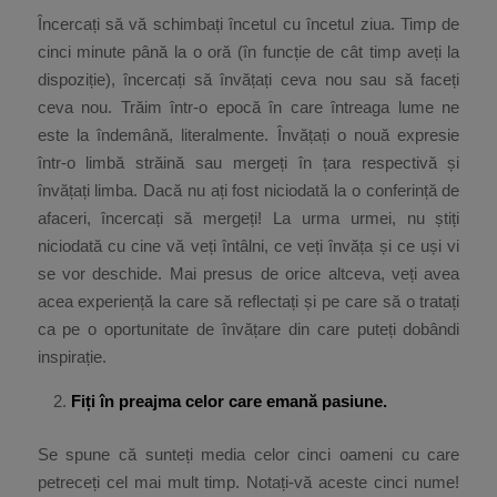
Încercați să vă schimbați încetul cu încetul ziua. Timp de
cinci minute până la o oră (în funcție de cât timp aveți la
dispoziție), încercați să învățați ceva nou sau să faceți
ceva nou. Trăim într-o epocă în care întreaga lume ne
este la îndemână, literalmente. Învățați o nouă expresie
într-o limbă străină sau mergeți în țara respectivă și
învățați limba. Dacă nu ați fost niciodată la o conferință de
afaceri, încercați să mergeți! La urma urmei, nu știți
niciodată cu cine vă veți întâlni, ce veți învăța și ce uși vi
se vor deschide. Mai presus de orice altceva, veți avea
acea experiență la care să reflectați și pe care să o tratați
ca pe o oportunitate de învățare din care puteți dobândi
inspirație.
Fiți în preajma celor care emană pasiune.
Se spune că sunteți media celor cinci oameni cu care
petreceți cel mai mult timp. Notați-vă aceste cinci nume!