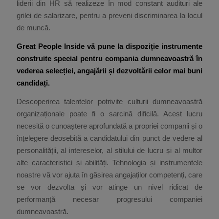
liderii din HR să realizeze în mod constant audituri ale
grilei de salarizare, pentru a preveni discriminarea la locul
de muncă.
Great People Inside vă pune la dispoziție instrumente
construite special pentru compania dumneavoastră în
vederea selecției, angajării și dezvoltării celor mai buni
candidați.
Descoperirea talentelor potrivite culturii dumneavoastră
organizaționale poate fi o sarcină dificilă. Acest lucru
necesită o cunoaștere aprofundată a propriei companii și o
înțelegere deosebită a candidatului din punct de vedere al
personalității, al intereselor, al stilului de lucru și al multor
alte caracteristici și abilități. Tehnologia și instrumentele
noastre vă vor ajuta în găsirea angajaților competenți, care
se vor dezvolta și vor atinge un nivel ridicat de
performanță necesar progresului companiei
dumneavoastră.