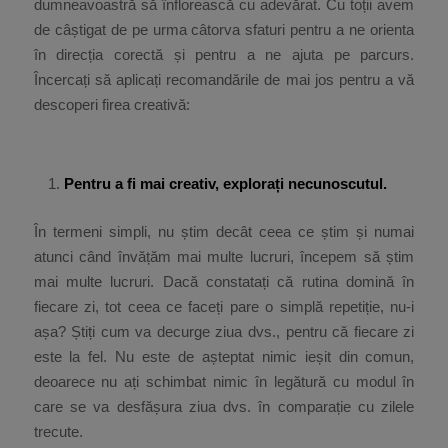
dumneavoastră să înflorească cu adevărat. Cu toții avem
de câștigat de pe urma câtorva sfaturi pentru a ne orienta
în direcția corectă și pentru a ne ajuta pe parcurs.
Încercați să aplicați recomandările de mai jos pentru a vă
descoperi firea creativă:
Pentru a fi mai creativ, explorați necunoscutul.
În termeni simpli, nu știm decât ceea ce știm și numai
atunci când învățăm mai multe lucruri, începem să știm
mai multe lucruri. Dacă constatați că rutina domină în
fiecare zi, tot ceea ce faceți pare o simplă repetiție, nu-i
așa? Știți cum va decurge ziua dvs., pentru că fiecare zi
este la fel. Nu este de așteptat nimic ieșit din comun,
deoarece nu ați schimbat nimic în legătură cu modul în
care se va desfășura ziua dvs. în comparație cu zilele
trecute.