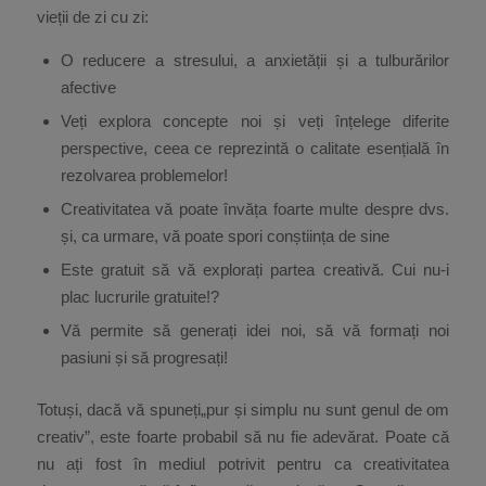
vieții de zi cu zi:
O reducere a stresului, a anxietății și a tulburărilor
afective
Veți explora concepte noi și veți înțelege diferite
perspective, ceea ce reprezintă o calitate esențială în
rezolvarea problemelor!
Creativitatea vă poate învăța foarte multe despre dvs.
și, ca urmare, vă poate spori conștiința de sine
Este gratuit să vă explorați partea creativă. Cui nu-i
plac lucrurile gratuite!?
Vă permite să generați idei noi, să vă formați noi
pasiuni și să progresați!
Totuși, dacă vă spuneți„pur și simplu nu sunt genul de om
creativ”, este foarte probabil să nu fie adevărat. Poate că
nu ați fost în mediul potrivit pentru ca creativitatea