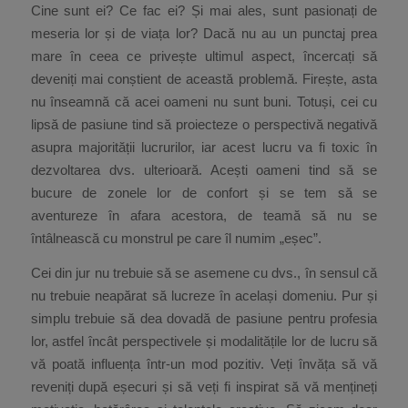
Cine sunt ei? Ce fac ei? Și mai ales, sunt pasionați de
meseria lor și de viața lor? Dacă nu au un punctaj prea
mare în ceea ce privește ultimul aspect, încercați să
deveniți mai conștient de această problemă. Firește, asta
nu înseamnă că acei oameni nu sunt buni. Totuși, cei cu
lipsă de pasiune tind să proiecteze o perspectivă negativă
asupra majorității lucrurilor, iar acest lucru va fi toxic în
dezvoltarea dvs. ulterioară. Acești oameni tind să se
bucure de zonele lor de confort și se tem să se
aventureze în afara acestora, de teamă să nu se
întâlnească cu monstrul pe care îl numim „eșec”.
Cei din jur nu trebuie să se asemene cu dvs., în sensul că
nu trebuie neapărat să lucreze în același domeniu. Pur și
simplu trebuie să dea dovadă de pasiune pentru profesia
lor, astfel încât perspectivele și modalitățile lor de lucru să
vă poată influența într-un mod pozitiv. Veți învăța să vă
reveniți după eșecuri și să veți fi inspirat să vă mențineți