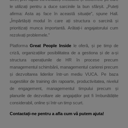
le utilizați pentru a duce sarcinile la bun sfârșit. „Puteți
afirma: Asta aș face în această situație”, spune Hall.
„Împărtășiți modul în care ați structura o sarcină și
prioritizați munca importantă. Arătați-i angajatorului cum
rezolvați problemele.”
Platforma
Great People Inside
le oferă, și pe timp de
criză, organizațiilor posibilitatea de a gestiona și de a-și
structura operațiunile de HR în procese precum
managementul schimbării, managementul carierei precum
și dezvoltarea liderilor într-un mediu VUCA. Pe baza
sugestiilor de training din rapoarte, productivitatea, nivelul
de engagement, managementul timpului precum și
planurile de dezvoltare ale angajaților pot fi îmbunătățite
considerabil, online și într-un timp scurt.
Contactați-ne pentru a afla cum vă putem ajuta!