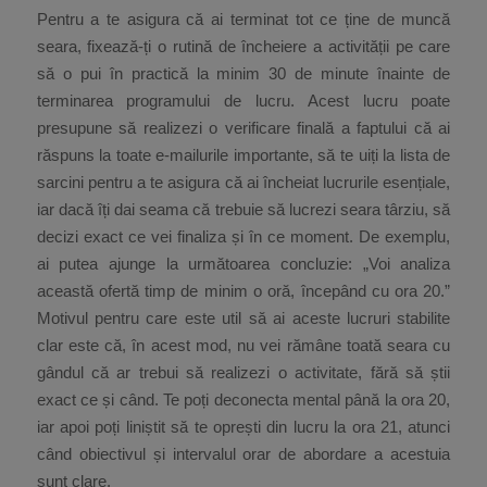
Pentru a te asigura că ai terminat tot ce ține de muncă
seara, fixează-ți o rutină de încheiere a activității pe care
să o pui în practică la minim 30 de minute înainte de
terminarea programului de lucru. Acest lucru poate
presupune să realizezi o verificare finală a faptului că ai
răspuns la toate e-mailurile importante, să te uiți la lista de
sarcini pentru a te asigura că ai încheiat lucrurile esențiale,
iar dacă îți dai seama că trebuie să lucrezi seara târziu, să
decizi exact ce vei finaliza și în ce moment. De exemplu,
ai putea ajunge la următoarea concluzie: „Voi analiza
această ofertă timp de minim o oră, începând cu ora 20.”
Motivul pentru care este util să ai aceste lucruri stabilite
clar este că, în acest mod, nu vei rămâne toată seara cu
gândul că ar trebui să realizezi o activitate, fără să știi
exact ce și când. Te poți deconecta mental până la ora 20,
iar apoi poți liniștit să te oprești din lucru la ora 21, atunci
când obiectivul și intervalul orar de abordare a acestuia
sunt clare.