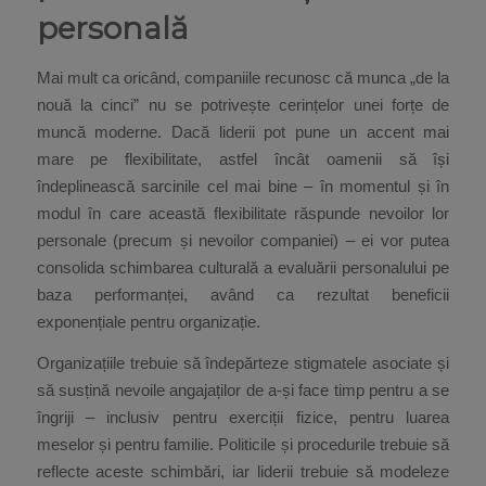
personală
Mai mult ca oricând, companiile recunosc că munca „de la
nouă la cinci” nu se potrivește cerințelor unei forțe de
muncă moderne. Dacă liderii pot pune un accent mai
mare pe flexibilitate, astfel încât oamenii să își
îndeplinească sarcinile cel mai bine – în momentul și în
modul în care această flexibilitate răspunde nevoilor lor
personale (precum și nevoilor companiei) – ei vor putea
consolida schimbarea culturală a evaluării personalului pe
baza performanței, având ca rezultat beneficii
exponențiale pentru organizație.
Organizațiile trebuie să îndepărteze stigmatele asociate și
să susțină nevoile angajaților de a-și face timp pentru a se
îngriji – inclusiv pentru exerciții fizice, pentru luarea
meselor și pentru familie. Politicile și procedurile trebuie să
reflecte aceste schimbări, iar liderii trebuie să modeleze