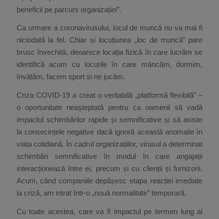
beneficii pe parcurs organizației”.
Ca urmare a coronavirusului, locul de muncă nu va mai fi
niciodată la fel. Chiar și locuțiunea „loc de muncă” pare
brusc învechită, deoarece locația fizică în care lucrăm se
identifică acum cu locurile în care mâncăm, dormim,
învățăm, facem sport și ne jucăm.
Criza COVID-19 a creat o veritabilă „platformă flexibilă” –
o oportunitate neașteptată pentru ca oamenii să vadă
impactul schimbărilor rapide și semnificative și să asiste
la consecințele negative dacă ignoră această anomalie în
viața cotidiană. În cadrul organizațiilor, virusul a determinat
schimbări semnificative în modul în care angajații
interacționează între ei, precum și cu clienții și furnizorii.
Acum, când companiile depășesc etapa reacției imediate
la criză, am intrat într-o „nouă normalitate” temporară.
Cu toate acestea, care va fi impactul pe termen lung al