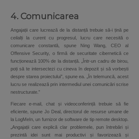
4. Comunicarea
Angajații care lucrează de la distanță trebuie să-i țină pe
ceilalți la curent cu progresul, lucru care necesită o
comunicare constantă, spune Ning Wang, CEO al
Offensive Security, o firmă de securitate cibernetică ce
funcționează 100% de la distanță. „Într-un cadru de birou,
poți să te intersectezi cu cineva în depozit și să vorbești
despre starea proiectului”, spune ea. „În telemuncă, acest
lucru se realizează prin intermediul unei comunicări scrise
nestructurate.”
Fiecare e-mail, chat și videoconferință trebuie să fie
eficiente, spune Jo Deal, directorul de resurse umane de
la LogMeIn, un furnizor de software de tip remote desktop.
„Angajații care explică clar problemele, pun întrebări și
prezintă idei sunt mai productivi și favorizează și