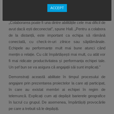
Când lucrezi de la distanță, trebuie totuși să ai succes în
conectarea cu colegii de muncă și cu șeful, astfel încât să
ACCEPT
se mențină relația cu aceștia.
„Colaborarea poate fi una dintre abilitățile cele mai dificil de
avut dacă ești deconectat”, spune Hall. „Pentru a colabora
de la distanță, este important ca echipa să rămână
conectată, cu check-in-uri zilnice sau săptămânale.
Echipele au performanțe mult mai bune atunci când
mențin o relație. Cu cât împărtășești mai mult, cu atât vor
fi mai ridicate productivitatea și performanța echipei tale.
Un șef bun se va asigura că angajații săi sunt implicați.”
Demonstrați această abilitate în timpul procesului de
angajare prin prezentarea proiectelor la care ați participat,
în care au existat membri ai echipei în regim de
telemuncă. Explicați cum ați depășit barierele geografice
în lucrul cu grupul. De asemenea, împărtășiți provocările
pe care a trebuit să le depășiți.