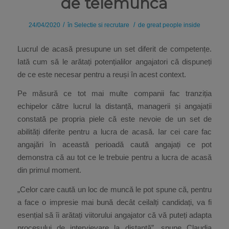
de telemuncă
/
/
24/04/2020
în
Selectie si recrutare
de
great people inside
Lucrul de acasă presupune un set diferit de competențe.
Iată cum să le arătați potențialilor angajatori că dispuneți
de ce este necesar pentru a reuși în acest context.
Pe măsură ce tot mai multe companii fac tranziția
echipelor către lucrul la distanță, managerii și angajații
constată pe propria piele că este nevoie de un set de
abilități diferite pentru a lucra de acasă. Iar cei care fac
angajări în această perioadă caută angajați ce pot
demonstra că au tot ce le trebuie pentru a lucra de acasă
din primul moment.
„Celor care caută un loc de muncă le pot spune că, pentru
a face o impresie mai bună decât ceilalți candidați, va fi
esențial să îi arătați viitorului angajator că vă puteți adapta
procesului de intervievare la distanță”, spune Claudia