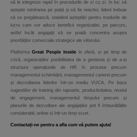
să le integreze rapid în procedurile de zi cu zi. În loc să
aștepte reintrarea pe piață și să fie reactivi, liderii trebuie
să se pregătească, stabilind așteptări pentru modurile de
lucru care vor aduce beneficii organizației, pe parcurs,
astfel încât angajații să se poată concentra asupra
priorităților comerciale strategice ale viitorului.
Platforma
Great People Inside
le oferă, și pe timp de
criză, organizațiilor posibilitatea de a gestiona și de a-și
structura operațiunile de HR în procese precum
managementul schimbării, managementul carierei precum
și dezvoltarea liderilor într-un mediu VUCA. Pe baza
sugestiilor de training din rapoarte, productivitatea, nivelul
de engagement, managementul timpului precum și
planurile de dezvoltare ale angajaților pot fi îmbunătățite
considerabil, online și într-un timp scurt.
Contactați-ne pentru a afla cum vă putem ajuta!