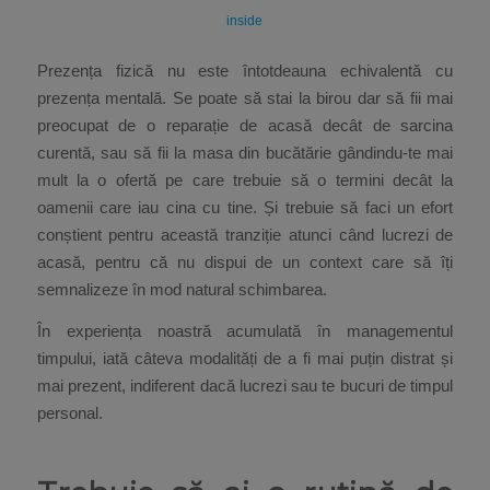
inside
Prezența fizică nu este întotdeauna echivalentă cu
prezența mentală. Se poate să stai la birou dar să fii mai
preocupat de o reparație de acasă decât de sarcina
curentă, sau să fii la masa din bucătărie gândindu-te mai
mult la o ofertă pe care trebuie să o termini decât la
oamenii care iau cina cu tine. Și trebuie să faci un efort
conștient pentru această tranziție atunci când lucrezi de
acasă, pentru că nu dispui de un context care să îți
semnalizeze în mod natural schimbarea.
În experiența noastră acumulată în managementul
timpului, iată câteva modalități de a fi mai puțin distrat și
mai prezent, indiferent dacă lucrezi sau te bucuri de timpul
personal.