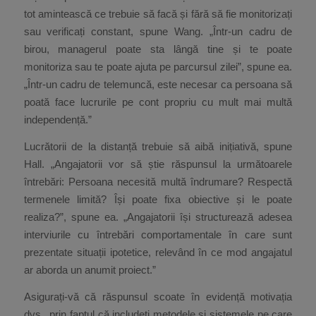
tot amintească ce trebuie să facă și fără să fie monitorizați
sau verificați constant, spune Wang. „Într-un cadru de
birou, managerul poate sta lângă tine și te poate
monitoriza sau te poate ajuta pe parcursul zilei”, spune ea.
„Într-un cadru de telemuncă, este necesar ca persoana să
poată face lucrurile pe cont propriu cu mult mai multă
independență.”
Lucrătorii de la distanță trebuie să aibă inițiativă, spune
Hall. „Angajatorii vor să știe răspunsul la următoarele
întrebări: Persoana necesită multă îndrumare? Respectă
termenele limită? Își poate fixa obiective și le poate
realiza?”, spune ea. „Angajatorii își structurează adesea
interviurile cu întrebări comportamentale în care sunt
prezentate situații ipotetice, relevând în ce mod angajatul
ar aborda un anumit proiect.”
Asigurați-vă că răspunsul scoate în evidență motivația
dvs., prin faptul că includeți metodele și sistemele pe care