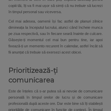
copiii tăi, îți va fi mai ușor să simți că nu
trebuie
să lucrezi
în timpul personal sau viceversa.
Cel mai adesea, oamenii își fac astfel de planuri zilnice
dimineața la începutul lucrului, atunci când încheie munca
pe ziua respectivă, sau în fiecare seară înainte de culcare.
Găsește-ți momentul cel mai bun pentru tine, iar apoi
fixează-ți un memento recurent în calendar, astfel încât să
fii anunțat că trebuie să exersezi acest obicei.
Prioritizează-ți
comunicarea
Este de înțeles că s-ar putea să ai nevoie de comunicare
personală în timpul orelor de lucru și de comunicare
profesională după aceste ore. Dar este bine să îți stabilești
prioritățile de comunicare în funcție de context. În timpul