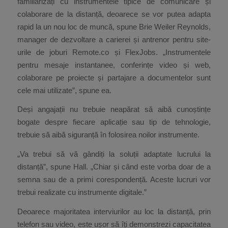
familiarizați cu instrumentele tipice de comunicare și
colaborare de la distanță, deoarece se vor putea adapta
rapid la un nou loc de muncă, spune Brie Weiler Reynolds,
manager de dezvoltare a carierei și antrenor pentru site-
urile de joburi Remote.co și FlexJobs. „Instrumentele
pentru mesaje instantanee, conferințe video și web,
colaborare pe proiecte și partajare a documentelor sunt
cele mai utilizate”, spune ea.
Deși angajații nu trebuie neapărat să aibă cunoștințe
bogate despre fiecare aplicație sau tip de tehnologie,
trebuie să aibă siguranță în folosirea noilor instrumente.
„Va trebui să vă gândiți la soluții adaptate lucrului la
distanță”, spune Hall. „Chiar și când este vorba doar de a
semna sau de a primi corespondență. Aceste lucruri vor
trebui realizate cu instrumente digitale.”
Deoarece majoritatea interviurilor au loc la distanță, prin
telefon sau video, este ușor să îți demonstrezi capacitatea