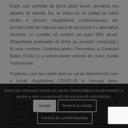
După cum probabil ați ghicit până acum, postarea era
departe de adevăr. Da, ar trebui să vă spălați pe mâini
pentru a preveni răspândirea coronavirusului, dar
dezinfectanții de mâini pe bază de alcool pot fi o alternativă
eficientă, cu condiția să conțină cel puțin 60% alcool.
(Majoritatea produselor de firmă au această compoziție.)
Și asta conform Centrului pentru Prevenirea și Controlul
Bolilor (SUA) și a numeroaselor articole din mass media
‘mainstream’.
Postarea, care face parte dintr-un val de dezinformări care
a însoțit răspândirea COVID-19 în întreaga lume,
ilustrează modul în care rețelele sociale ar putea agrava
Acest site utilizează cookie-uri, pentru îmbunătățirea funcționalității și
pandemia prin încurajarea unor acțiuni contraproductive.
pentru a oferi o experiență cât mai plăcută utilizatorilor.
Dacă mai puține persoane folosesc dezinfectantul de
Accept
Termeni și condții
mâini ca rezervă atunci când spălarea mâinilor nu este
posibilă, este posibil ca mai multe persoane să fie
Politica de confidențialitate
infectate și mai multe să moară. Nu ar fi prima dată: într-