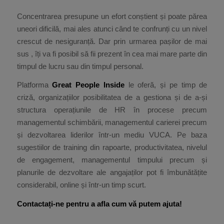
Concentrarea presupune un efort conștient și poate părea
uneori dificilă, mai ales atunci când te confrunți cu un nivel
crescut de nesiguranță. Dar prin urmarea pașilor de mai
sus , îți va fi posibil să fii prezent în cea mai mare parte din
timpul de lucru sau din timpul personal.
Platforma
Great People Inside
le oferă, și pe timp de
criză, organizațiilor posibilitatea de a gestiona și de a-și
structura operațiunile de HR în procese precum
managementul schimbării, managementul carierei precum
și dezvoltarea liderilor într-un mediu VUCA. Pe baza
sugestiilor de training din rapoarte, productivitatea, nivelul
de engagement, managementul timpului precum și
planurile de dezvoltare ale angajaților pot fi îmbunătățite
considerabil, online și într-un timp scurt.
Contactați-ne pentru a afla cum vă putem ajuta!