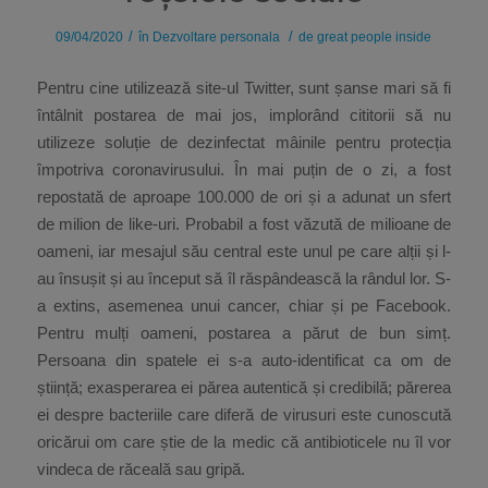
/
/
09/04/2020
în
Dezvoltare personala
de
great people inside
Pentru cine utilizează site-ul Twitter, sunt șanse mari să fi
întâlnit postarea de mai jos, implorând cititorii să nu
utilizeze soluție de dezinfectat mâinile pentru protecția
împotriva coronavirusului. În mai puțin de o zi, a fost
repostată de aproape 100.000 de ori și a adunat un sfert
de milion de like-uri. Probabil a fost văzută de milioane de
oameni, iar mesajul său central este unul pe care alții și l-
au însușit și au început să îl răspândească la rândul lor. S-
a extins, asemenea unui cancer, chiar și pe Facebook.
Pentru mulți oameni, postarea a părut de bun simț.
Persoana din spatele ei s-a auto-identificat ca om de
știință; exasperarea ei părea autentică și credibilă; părerea
ei despre bacteriile care diferă de virusuri este cunoscută
oricărui om care știe de la medic că antibioticele nu îl vor
vindeca de răceală sau gripă.