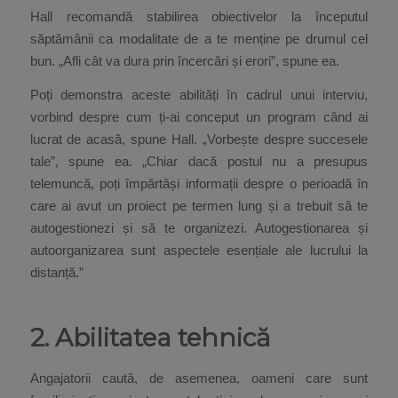
Hall recomandă stabilirea obiectivelor la începutul
săptămânii ca modalitate de a te menține pe drumul cel
bun. „Afli cât va dura prin încercări și erori”, spune ea.
Poți demonstra aceste abilități în cadrul unui interviu,
vorbind despre cum ți-ai conceput un program când ai
lucrat de acasă, spune Hall. „Vorbește despre succesele
tale”, spune ea. „Chiar dacă postul nu a presupus
telemuncă, poți împărtăși informații despre o perioadă în
care ai avut un proiect pe termen lung și a trebuit să te
autogestionezi și să te organizezi. Autogestionarea și
autoorganizarea sunt aspectele esențiale ale lucrului la
distanță.”
2. Abilitatea tehnică
Angajatorii caută, de asemenea, oameni care sunt