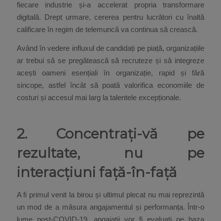
fiecare industrie și-a accelerat propria transformare
digitală. Drept urmare, cererea pentru lucrători cu înaltă
calificare în regim de telemuncă va continua să crească.
Având în vedere influxul de candidați pe piață, organizațiile
ar trebui să se pregătească să recruteze și să integreze
acești oameni esențiali în organizație, rapid și fără
sincope, astfel încât să poată valorifica economiile de
costuri și accesul mai larg la talentele excepționale.
2. Concentrați-vă pe
rezultate, nu pe
interacțiuni față-în-față
A fi primul venit la birou și ultimul plecat nu mai reprezintă
un mod de a măsura angajamentul și performanța. Într-o
lume post-COVID-19, angajații vor fi evaluați pe baza