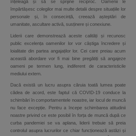
înțeleagă și să se sprijine reciproc. Oamenii le
împărtășesc colegilor mai multe detalii despre situațiile lor
personale și, în consecință, creează așteptări de
umanitate, ascultare activă, susținere și conexiune.
Liderii care demonstrează aceste calități și recunosc
public excelența oamenilor lor vor câștiga încredere și
loialitate din partea angajaților lor. Cei care preiau acum
această abordare vor fi mai bine pregătiți să angajeze
oameni pe termen lung, indiferent de caracteristicile
mediului extern.
Dacă există un lucru asupra căruia toată lumea poate
cădea de acord, este faptul că COVID-19 conduce la
schimbări în comportamentele noastre, iar locul de muncă
nu face excepție. Pentru a începe schimbarea atitudinii
noastre privind ce este posibil în forța de muncă după ce
curba pandemiei se va aplana, liderii trebuie să preia
controlul asupra lucrurilor ce chiar funcționează astăzi și