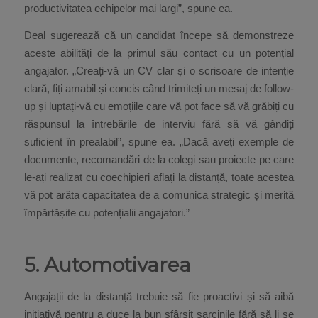
productivitatea echipelor mai largi”, spune ea.
Deal sugerează că un candidat începe să demonstreze
aceste abilități de la primul său contact cu un potențial
angajator. „Creați-vă un CV clar și o scrisoare de intenție
clară, fiți amabil și concis când trimiteți un mesaj de follow-
up și luptați-vă cu emoțiile care vă pot face să vă grăbiți cu
răspunsul la întrebările de interviu fără să vă gândiți
suficient în prealabil”, spune ea. „Dacă aveți exemple de
documente, recomandări de la colegi sau proiecte pe care
le-ați realizat cu coechipieri aflați la distanță, toate acestea
vă pot arăta capacitatea de a comunica strategic și merită
împărtășite cu potențialii angajatori.”
5. Automotivarea
Angajații de la distanță trebuie să fie proactivi și să aibă
inițiativă pentru a duce la bun sfârșit sarcinile fără să li se