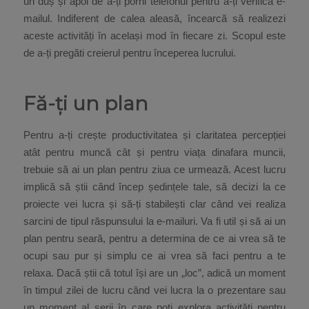
un duș și apoi de a-ți porni telefonul pentru a-ți verifica e-
mailul. Indiferent de calea aleasă, încearcă să realizezi
aceste activități în același mod în fiecare zi. Scopul este
de a-ți pregăti creierul pentru începerea lucrului.
Fă-ți un plan
Pentru a-ți crește productivitatea și claritatea percepției
atât pentru muncă cât și pentru viața dinafara muncii,
trebuie să ai un plan pentru ziua ce urmează. Acest lucru
implică să știi când încep ședințele tale, să decizi la ce
proiecte vei lucra și să-ți stabilești clar când vei realiza
sarcini de tipul răspunsului la e-mailuri. Va fi util și să ai un
plan pentru seară, pentru a determina de ce ai vrea să te
ocupi sau pur și simplu ce ai vrea să faci pentru a te
relaxa. Dacă știi că totul își are un „loc”, adică un moment
în timpul zilei de lucru când vei lucra la o prezentare sau
un moment al serii în care poți explora activități pentru