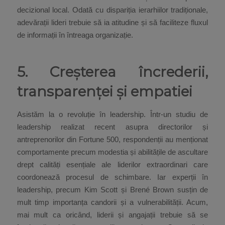
decizional local. Odată cu dispariția ierarhiilor tradiționale,
adevărații lideri trebuie să ia atitudine și să faciliteze fluxul
de informații în întreaga organizație.
5. Creșterea încrederii,
transparenței și empatiei
Asistăm la o revoluție în leadership. Într-un studiu de
leadership realizat recent asupra directorilor și
antreprenorilor din Fortune 500, respondenții au menționat
comportamente precum modestia și abilitățile de ascultare
drept calități esențiale ale liderilor extraordinari care
coordonează procesul de schimbare. Iar experții în
leadership, precum Kim Scott și Brené Brown susțin de
mult timp importanța candorii și a vulnerabilității. Acum,
mai mult ca oricând, liderii și angajații trebuie să se