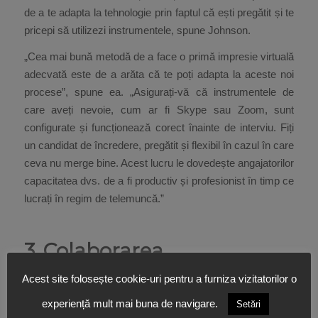
de a te adapta la tehnologie prin faptul că ești pregătit și te
pricepi să utilizezi instrumentele, spune Johnson.
„Cea mai bună metodă de a face o primă impresie virtuală
adecvată este de a arăta că te poți adapta la aceste noi
procese”, spune ea. „Asigurați-vă că instrumentele de
care aveți nevoie, cum ar fi Skype sau Zoom, sunt
configurate și funcționează corect înainte de interviu. Fiți
un candidat de încredere, pregătit și flexibil în cazul în care
ceva nu merge bine. Acest lucru le dovedește angajatorilor
capacitatea dvs. de a fi productiv și profesionist în timp ce
lucrați în regim de telemuncă.”
3. Colaborarea
Acest site folosește cookie-uri pentru a furniza vizitatorilor o
Este mai ușor să colaborezi atunci când te afli într-un
birou, deoarece ești mai aproape de ceilalți în mod fizic.
experiență mult mai buna de navigare.
Setări