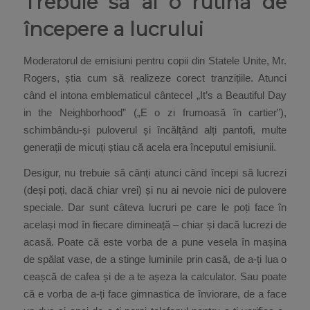
Trebuie să ai o rutină de
începere a lucrului
Moderatorul de emisiuni pentru copii din Statele Unite, Mr.
Rogers, știa cum să realizeze corect tranzițiile. Atunci
când el intona emblematicul cântecel „It’s a Beautiful Day
in the Neighborhood” („E o zi frumoasă în cartier”),
schimbându-și puloverul și încălțând alți pantofi, multe
generații de micuți știau că acela era începutul emisiunii.
Desigur, nu trebuie să cânți atunci când începi să lucrezi
(deși poți, dacă chiar vrei) și nu ai nevoie nici de pulovere
speciale. Dar sunt câteva lucruri pe care le poți face în
același mod în fiecare dimineață – chiar și dacă lucrezi de
acasă. Poate că este vorba de a pune vesela în mașina
de spălat vase, de a stinge luminile prin casă, de a-ți lua o
ceașcă de cafea și de a te așeza la calculator. Sau poate
că e vorba de a-ți face gimnastica de înviorare, de a face