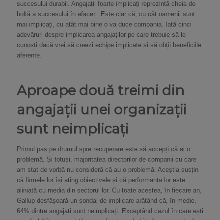
succesului durabil. Angajații foarte implicați reprezintă cheia de
boltă a succesului în afaceri. Este clar că, cu cât oamenii sunt
mai implicați, cu atât mai bine o va duce compania. Iată cinci
adevăruri despre implicarea angajaților pe care trebuie să le
cunoști dacă vrei să creezi echipe implicate și să obții beneficiile
aferente.
Aproape două treimi din
angajații unei organizații
sunt neimplicați
Primul pas pe drumul spre recuperare este să accepți că ai o
problemă. Și totuși, majoritatea directorilor de companii cu care
am stat de vorbă nu consideră că au o problemă. Aceștia susțin
că firmele lor își ating obiectivele și că performanța lor este
aliniată cu media din sectorul lor. Cu toate acestea, în fiecare an,
Gallup desfășoară un sondaj de implicare arătând că, în medie,
64% dintre angajați sunt neimplicați. Exceptând cazul în care ești