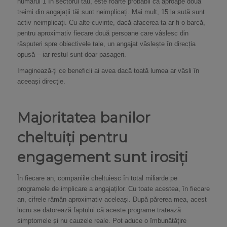
numărul 1 în sectorul tău, este foarte probabil că aproape două
treimi din angajații tăi sunt neimplicați. Mai mult, 15 la sută sunt
activ neimplicați. Cu alte cuvinte, dacă afacerea ta ar fi o barcă,
pentru aproximativ fiecare două persoane care vâslesc din
răsputeri spre obiectivele tale, un angajat vâslește în direcția
opusă – iar restul sunt doar pasageri.
Imaginează-ți ce beneficii ai avea dacă toată lumea ar vâsli în
aceeași direcție.
Majoritatea banilor
cheltuiți pentru
engagement sunt irosiți
În fiecare an, companiile cheltuiesc în total miliarde pe
programele de implicare a angajaților. Cu toate acestea, în fiecare
an, cifrele rămân aproximativ aceleași. După părerea mea, acest
lucru se datorează faptului că aceste programe tratează
simptomele și nu cauzele reale. Pot aduce o îmbunătățire