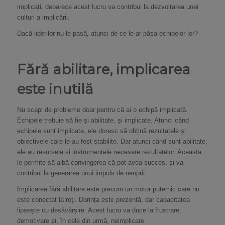
implicați, deoarece acest lucru va contribui la dezvoltarea unei
culturi a implicării.
Dacă liderilor nu le pasă, atunci de ce le-ar păsa echipelor lor?
Fără abilitare, implicarea
este inutilă
Nu scapi de probleme doar pentru că ai o echipă implicată.
Echipele trebuie să fie și abilitate, și implicate. Atunci când
echipele sunt implicate, ele doresc să obțină rezultatele și
obiectivele care le-au fost stabilite. Dar atunci când sunt abilitate,
ele au resursele și instrumentele necesare rezultatelor. Aceasta
le permite să aibă convingerea că pot avea succes, și va
contribui la generarea unui impuls de neoprit.
Implicarea fără abilitare este precum un motor puternic care nu
este conectat la roți. Dorința este prezentă, dar capacitatea
lipsește cu desăvârșire. Acest lucru va duce la frustrare,
demotivare și, în cele din urmă, neimplicare.