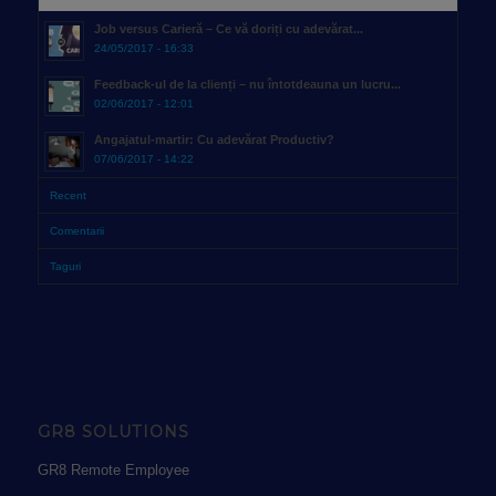
Job versus Carieră – Ce vă doriți cu adevărat...
24/05/2017 - 16:33
Feedback-ul de la clienți – nu întotdeauna un lucru...
02/06/2017 - 12:01
Angajatul-martir: Cu adevărat Productiv?
07/06/2017 - 14:22
Recent
Comentarii
Taguri
GR8 SOLUTIONS
GR8 Remote Employee