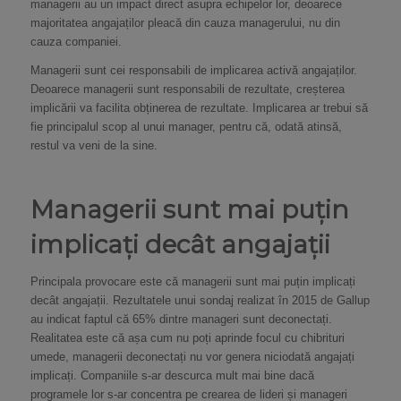
managerii au un impact direct asupra echipelor lor, deoarece
majoritatea angajaților pleacă din cauza managerului, nu din
cauza companiei.
Managerii sunt cei responsabili de implicarea activă angajaților.
Deoarece managerii sunt responsabili de rezultate, creșterea
implicării va facilita obținerea de rezultate. Implicarea ar trebui să
fie principalul scop al unui manager, pentru că, odată atinsă,
restul va veni de la sine.
Managerii sunt mai puțin
implicați decât angajații
Principala provocare este că managerii sunt mai puțin implicați
decât angajații. Rezultatele unui sondaj realizat în 2015 de Gallup
au indicat faptul că 65% dintre manageri sunt deconectați.
Realitatea este că așa cum nu poți aprinde focul cu chibrituri
umede, managerii deconectați nu vor genera niciodată angajați
implicați. Companiile s-ar descurca mult mai bine dacă
programele lor s-ar concentra pe crearea de lideri și manageri