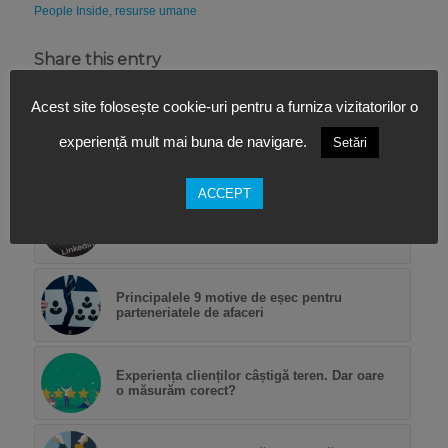
People Inside
,
resurse umane
Share this entry
Acest site folosește cookie-uri pentru a furniza vizitatorilor o
experiență mult mai buna de navigare.
Setări
S-ar putea sa iti placa de asemenea
ACCEPT
Greșeli comune în construirea profilului de
LinkedIn
Principalele 9 motive de eșec pentru
parteneriatele de afaceri
Experiența clienților câștigă teren. Dar oare
o măsurăm corect?