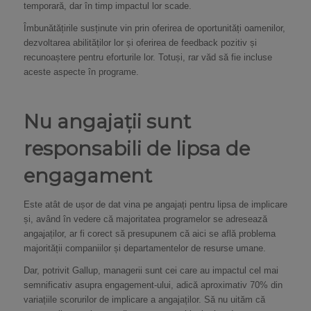
temporară, dar în timp impactul lor scade.
Îmbunătățirile susținute vin prin oferirea de oportunități oamenilor,
dezvoltarea abilităților lor și oferirea de feedback pozitiv și
recunoaștere pentru eforturile lor. Totuși, rar văd să fie incluse
aceste aspecte în programe.
Nu angajații sunt
responsabili de lipsa de
engagament
Este atât de ușor de dat vina pe angajați pentru lipsa de implicare
și, având în vedere că majoritatea programelor se adresează
angajaților, ar fi corect să presupunem că aici se află problema
majorității companiilor și departamentelor de resurse umane.
Dar, potrivit Gallup, managerii sunt cei care au impactul cel mai
semnificativ asupra engagement-ului, adică aproximativ 70% din
variațiile scorurilor de implicare a angajaților. Să nu uităm că