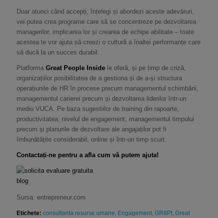
Doar atunci când accepți, înțelegi și abordezi aceste adevăruri,
vei putea crea programe care să se concentreze pe dezvoltarea
managerilor, implicarea lor și crearea de echipe abilitate – toate
acestea te vor ajuta să creezi o cultură a înaltei performanțe care
să ducă la un succes durabil.
Platforma
Great People Inside
le oferă, și pe timp de criză,
organizațiilor posibilitatea de a gestiona și de a-și structura
operațiunile de HR în procese precum managementul schimbării,
managementul carierei precum și dezvoltarea liderilor într-un
mediu VUCA. Pe baza sugestiilor de training din rapoarte,
productivitatea, nivelul de engagement, managementul timpului
precum și planurile de dezvoltare ale angajaților pot fi
îmbunătățite considerabil, online și într-un timp scurt.
Contactați-ne pentru a afla cum vă putem ajuta!
Sursa: entrepreneur.com
Etichete:
consultanta resurse umane
,
Engagement
,
GR8PI
,
Great