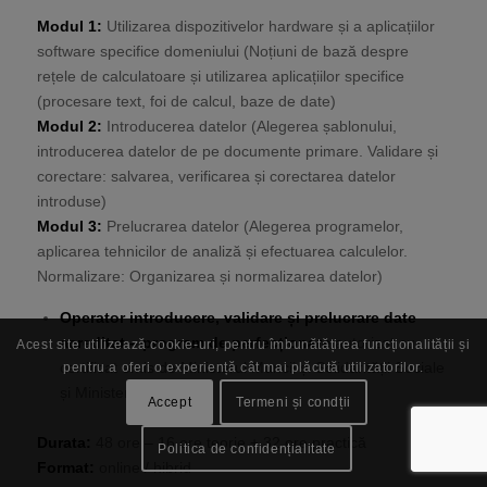
Modul 1:
Utilizarea dispozitivelor hardware și a aplicațiilor
software specifice domeniului (Noțiuni de bază despre
rețele de calculatoare și utilizarea aplicațiilor specifice
(procesare text, foi de calcul, baze de date)
Modul 2:
Introducerea datelor (Alegerea șablonului,
introducerea datelor de pe documente primare. Validare și
corectare: salvarea, verificarea și corectarea datelor
introduse)
Modul 3:
Prelucrarea datelor (Alegerea programelor,
aplicarea tehnicilor de analiză și efectuarea calculelor.
Normalizare: Organizarea și normalizarea datelor)
Operator introducere, validare și prelucrare date
acreditat – program de perfecționare
autorizat cu
Acest site utilizează cookie-uri, pentru îmbunătățirea funcționalității și
certificat emis de Ministerul Muncii și Solidarității Sociale
pentru a oferi o experiență cât mai plăcută utilizatorilor.
și Ministerul Educației
Accept
Termeni și condții
Durata:
48 ore – 16 ore teorie + 32 ore practică
Politica de confidențialitate
Format:
online / hibrid