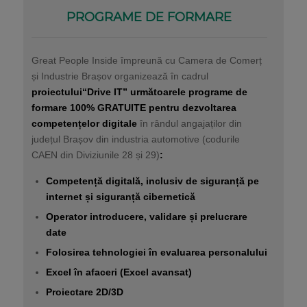
PROGRAME DE FORMARE
Great People Inside împreună cu Camera de Comerț
și Industrie Brașov organizează în cadrul
proiectului
“Drive IT” următoarele programe de
formare 100% GRATUITE pentru dezvoltarea
competențelor digitale
în rândul angajaților din
județul Brașov din industria automotive (codurile
CAEN din Diviziunile 28 și 29)
:
Competență digitală, inclusiv de siguranță pe
internet și siguranță cibernetică
Operator introducere, validare și prelucrare
date
Folosirea tehnologiei în evaluarea personalului
Excel în afaceri (Excel avansat)
Proiectare 2D/3D