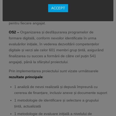
601 angajați din domeniul automotive din județul Brașov, cu
ACCEPT
scopul identificării nevoilor individuale de formare și
realizării unui plan personalizat de dezvoltare profesională
pentru fiecare angajat.
OS2 –
Organizarea și desfășurarea programelor de
formare digitală, conform nevoilor identificate în urma
evaluărilor inițiale, în vederea dezvoltării competențelor
digitale și verzi ale celor 601 membri grup țintă, asigurând
finalizarea cu succes a formării de către cel puțin 541
angajați, până la sfârșitul proiectului.
Prin implementarea proiectului sunt vizate următoarele
rezultate principale
:
1 analiză de nevoi realizată și depusă împreună cu
cererea de finanțare, inclusiv anexe și documente suport
1 metodologie de identificare și selectare a grupului
țintă, actualizată
1 metodologie de evaluare inițială a nivelului de