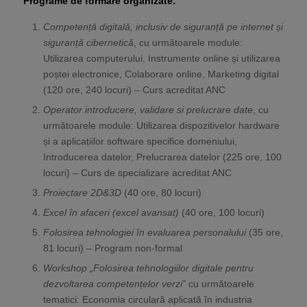
Programe de formare organizate
:
Competență digitală, inclusiv de siguranță pe internet și
siguranță cibernetică
, cu următoarele module:
Utilizarea computerului, Instrumente online și utilizarea
poștei electronice, Colaborare online, Marketing digital
(120 ore, 240 locuri) – Curs acreditat ANC
Operator introducere, validare si prelucrare date
, cu
următoarele module: Utilizarea dispozitivelor hardware
și a aplicațiilor software specifice domeniului,
Introducerea datelor, Prelucrarea datelor (225 ore, 100
locuri) – Curs de specializare acreditat ANC
Proiectare 2D&3D
(40 ore, 80 locuri)
Excel în afaceri (excel avansat)
(40 ore, 100 locuri)
Folosirea tehnologiei în evaluarea personalului
(35 ore,
81 locuri) – Program non-formal
Workshop „Folosirea tehnologiilor digitale pentru
dezvoltarea competențelor verzi”
cu următoarele
tematici: Economia circulară aplicată în industria