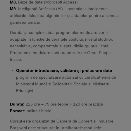
M8.
Baze de date (Microsoft Access)
M9.
Inteligență Artificiala (AI) – potențialul inteligenței
artificiale, folosirea algoritmilor și a datelor pentru a stimula
gândirea umană.
Durata și complexitatea programelor modulare vor fi
adaptate în funcție de cerințele postului, nivelul studiilor,
necesitățile, competențele și aptitudinile grupului țintă.
Programele modulare sunt organizate de Great People
Inside.
Operator introducere, validare și prelucrare date –
program de specializare autorizat cu certificat emis de
Ministerul Muncii și Solidarității Sociale și Ministerul
Educației
Durata:
225 ore – 75 ore teorie + 120 ore practică
Format:
online / hibrid
Cursul este organizat de Camera de Comerț și Industrie
Brașov și este structurat în următoarele modulele: