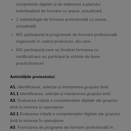
competențe digitale și de elaborare a planului
individualizat de formare cu anexe, actualizată
1 metodologie de formare profesională cu anexe,
actualizată
601 participanți la programele de formare profesională
organizate în cadrul proiectului, din care,
541 participanți care au finalizat formarea cu
certificat/care au participat la schimb de bune
practici/instruiri
Activitățile proiectului:
A1.
Identificarea, selecția și menținerea grupului țintă
A1.1
Identificarea, selecția și menținerea grupului țintă
A2.
Evaluarea inițială a competențelor digitale ale grupului
țintă la intrarea în operațiune
A2.1
Evaluarea inițială a competențelor digitale ale grupului
țintă la intrarea în operațiune
A3
. Furnizarea de programe de formare profesională în