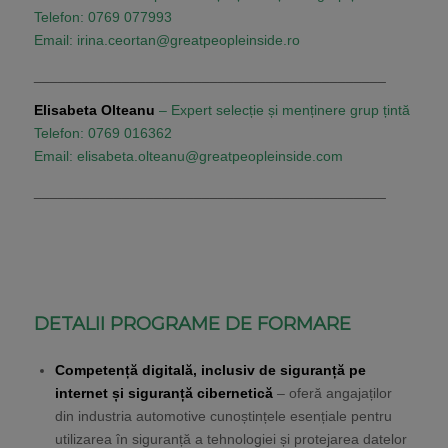
Telefon: 0769 077993
Email:
irina.ceortan@greatpeopleinside.ro
____________________________________________
Elisabeta Olteanu
– Expert selecție și menținere grup țintă
Telefon: 0769 016362
Email:
elisabeta.olteanu@greatpeopleinside.com
____________________________________________
DETALII
PROGRAME DE FORMARE
Competență digitală, inclusiv de siguranță pe
internet și siguranță cibernetică
– oferă angajaților
din industria automotive cunoștințele esențiale pentru
utilizarea în siguranță a tehnologiei și protejarea datelor