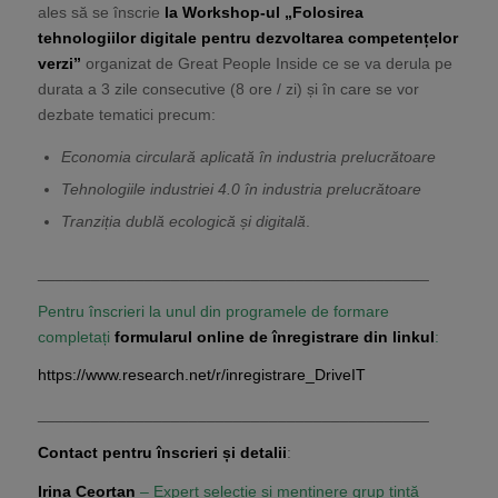
ales să se înscrie
la Workshop-ul „Folosirea
tehnologiilor digitale pentru dezvoltarea competențelor
verzi”
organizat de Great People Inside ce se va derula pe
durata a 3 zile consecutive (8 ore / zi) și în care se vor
dezbate tematici precum:
Economia circulară aplicată în industria prelucrătoare
Tehnologiile industriei 4.0 în industria prelucrătoare
Tranziția dublă ecologică și digitală
.
____________________________________________
Pentru înscrieri la unul din programele de formare
completați
formularul online de înregistrare din linkul
:
https://www.research.net/r/inregistrare_DriveIT
____________________________________________
Contact pentru înscrieri și detalii
:
Irina Ceortan
– Expert selecție și menținere grup țintă