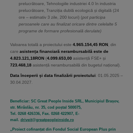
prelucrătoare, Tehnologiile industriei 4.0 în industria
prelucrătoare, Tranziția dublă ecologică și digitală (24
ore – estimativ 3 zile, 200 locuri) (
pot participa
persoanele care au finalizat oricare dintre celelalte 5
programe de formare profesională derulate)
Valoarea totală a proiectului este
4.965.154,45 RON
, din
care
asistența financiară nerambursabilă este de
4.823.121,18RON
(
4.099.653,00
asistență FSE+ și
723.468,18
asistență nerambursabilă din bugetul național).
Data începerii și data finalizării proiectului
: 01.05.2025 –
30.04.2027.
Beneficiar: SC Great People Inside SRL, Municipiul Brașov,
str. Mirăslău, nr. 35, cod poștal 500075,
Tel. 0268 426336, Fax. 0268 422907, E-
mail.
driveit@greatpeopleinside.ro
„Proiect cofinanțat din Fondul Social European Plus prin