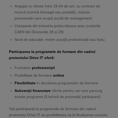
Angajat cu vârsta între 18-64 de ani, cu contract de
muncă (normă întreagă sau parțială), inclusiv
persoanele care ocupă poziții de management
Companie din industria prelucrătoare auto (codurile
CAEN din Diviziunile 28 și 29)
Nivel de educație: minim școală profesională sau liceu.
Participarea la programele de formare din cadrul
proiectului Drive IT oferă:
Formatori
profesioniști
Posibilitate de formare
online
Flexibilitate
în derularea programelor de formare
Subvenții financiare
oferite pentru cei care parcurg
aceste programe (5 lei/oră de prezență/ participant).
Toți participanții la programele de formare din cadrul
proiectului Drive IT au posibilitatea ca la finalizarea cursului