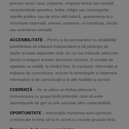
precum sexul, rasa, culoarea, originea etnică sau socială,
caracteristicile genetice, limba, religia sau convingerile,
opiniile politice sau de orice altă natură, apartenența la o
minoritate națională, averea, nașterea, un handicap, vârsta
sau orientarea sexuală.
ACCESIBILITATE
– Pentru a da persoanelor cu dizabilități
posibilitatea să trăiască independent și să participe pe
deplin la toate aspectele vieții, se vor lua măsurile adecvate
pentru a asigura acestor persoane accesul, în condiții de
egalitate cu ceilalți, la mediul fizic, la transport, informație și
mijloace de comunicare, inclusiv la tehnologiile și sistemele
informatice și de comunicații și la alte facilități și servicii.
COERENŢĂ
– Se va utiliza un limbaj adecvat în
comunicarea cu grupul țintă potențial, care să evite
stereotipurile de gen și cele asociate altor vulnerabilități.
OPORTUNITATE
– Informațiile transmise sunt oportune,
comunicate în timp util și în acord cu nevoile grupului țintă.