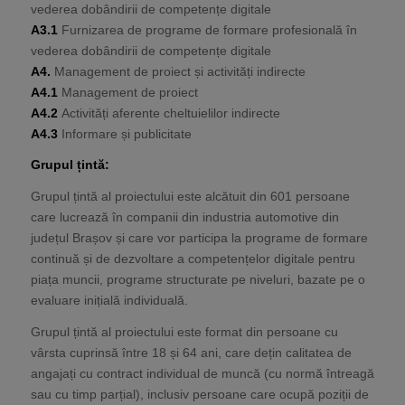
vederea dobândirii de competențe digitale
A3.1
Furnizarea de programe de formare profesională în
vederea dobândirii de competențe digitale
A4.
Management de proiect și activități indirecte
A4.1
Management de proiect
A4.2
Activități aferente cheltuielilor indirecte
A4.3
Informare și publicitate
Grupul țintă
:
Grupul țintă al proiectului este alcătuit din 601 persoane
care lucrează în companii din industria automotive din
județul Brașov și care vor participa la programe de formare
continuă și de dezvoltare a competențelor digitale pentru
piața muncii, programe structurate pe niveluri, bazate pe o
evaluare inițială individuală.
Grupul țintă al proiectului este format din persoane cu
vârsta cuprinsă între 18 și 64 ani, care dețin calitatea de
angajați cu contract individual de muncă (cu normă întreagă
sau cu timp parțial), inclusiv persoane care ocupă poziții de