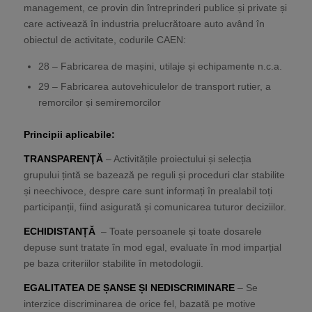
management, ce provin din întreprinderi publice și private și
care activează în industria prelucrătoare auto având în
obiectul de activitate, codurile CAEN:
28 – Fabricarea de mașini, utilaje și echipamente n.c.a.
29 – Fabricarea autovehiculelor de transport rutier, a
remorcilor și semiremorcilor
Principii aplicabile
:
TRANSPARENŢĂ
– Activitățile proiectului și selecția
grupului țintă se bazează pe reguli și proceduri clar stabilite
și neechivoce, despre care sunt informați în prealabil toți
participanții, fiind asigurată și comunicarea tuturor deciziilor.
ECHIDISTANȚĂ
– Toate persoanele și toate dosarele
depuse sunt tratate în mod egal, evaluate în mod imparțial
pe baza criteriilor stabilite în metodologii.
EGALITATEA DE ȘANSE ȘI NEDISCRIMINARE
– Se
interzice discriminarea de orice fel, bazată pe motive