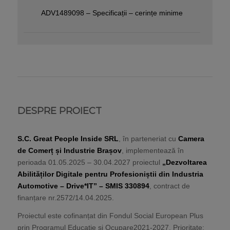
ADV1489098 – Specificații – cerințe minime
DESPRE PROIECT
S.C. Great People Inside SRL
, în parteneriat cu
Camera
de Comerț și Industrie Brașov
, implementează în
perioada 01.05.2025 – 30.04.2027 proiectul
„Dezvoltarea
Abilităților Digitale pentru Profesioniștii din Industria
Automotive – Drive*IT” – SMIS 330894
, contract de
finanțare nr.2572/14.04.2025.
Proiectul este cofinanțat din Fondul Social European Plus
prin Programul Educație și Ocupare2021-2027, Prioritate: