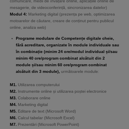
comunicare, medii de învățare online, aplicațiile online de
mesagerie, de videoconferință, sincronizarea datelor)
Modul 4:
Marketing digital (prezența pe web, optimizarea
motoarelor de căutare, creare de conținut pentru publicul
online, analiza web)
Programe modulare de Competențe digitale cheie,
fără acreditare, organizate în module individuale sau
în combinație (minim 24 ore/modul individual și/sau
minim 40 ore/program combinat alcătuit din 2
module și/sau minim 60 ore/program combinat
alcătuit din 3 module),
următoarele module:
M1.
Utilizarea computerului
M2.
Instrumente online și utilizarea poștei electronice
M3.
Colaborare online
M4.
Marketing digital
M5.
Editare de text (Microsoft Word)
M6.
Calcul tabelar (Microsoft Excel)
M7.
Prezentări (Microsoft PowerPoint)