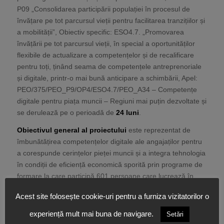
P09 „Consolidarea participării populației în procesul de
învățare pe tot parcursul vieții pentru facilitarea tranzițiilor și
a mobilității”, Obiectiv specific: ESO4.7. „Promovarea
învățării pe tot parcursul vieții, în special a oportunităților
flexibile de actualizare a competențelor și de recalificare
pentru toți, ținând seama de competențele antreprenoriale
și digitale, printr-o mai bună anticipare a schimbării, Apel:
PEO/375/PEO_P9/OP4/ESO4.7/PEO_A34 – Competențe
digitale pentru piața muncii – Regiuni mai puțin dezvoltate și
se derulează pe o perioadă de
24 luni
.
Obiectivul general al proiectului
este reprezentat de
îmbunătățirea competențelor digitale ale angajaților pentru
a corespunde cerințelor pieței muncii și a integra tehnologia
în condiții de eficiență economică sporită prin programe de
formare la care participă 601 persoane care lucrează în
companii din industria automotive din județul Brașov.
Acest site folosește cookie-uri pentru a furniza vizitatorilor o
Obiectivele specifice ale proiectului
contau în:
experiență mult mai buna de navigare.
Setări
OS1
–Evaluarea inițială a competențelor digitale ale celor