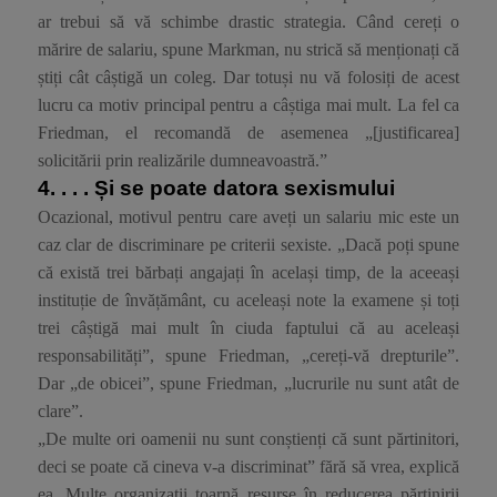
ar trebui să vă schimbe drastic strategia. Când cereți o
mărire de salariu, spune Markman, nu strică să menționați că
știți cât câștigă un coleg. Dar totuși nu vă folosiți de acest
lucru ca motiv principal pentru a câștiga mai mult. La fel ca
Friedman, el recomandă de asemenea „[justificarea]
solicitării prin realizările dumneavoastră.”
4. . . .
Și se poate datora sexismului
Ocazional, motivul pentru care aveți un salariu mic este un
caz clar de discriminare pe criterii sexiste. „Dacă poți spune
că există trei bărbați angajați în același timp, de la aceeași
instituție de învățământ, cu aceleași note la examene și toți
trei câștigă mai mult în ciuda faptului că au aceleași
responsabilități”, spune Friedman, „cereți-vă drepturile”.
Dar „de obicei”, spune Friedman, „lucrurile nu sunt atât de
clare”.
„De multe ori oamenii nu sunt conștienți că sunt părtinitori,
deci se poate că cineva v-a discriminat” fără să vrea, explică
ea. Multe organizații toarnă resurse în reducerea părtinirii