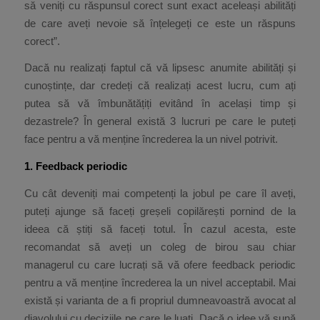
să veniți cu răspunsul corect sunt exact aceleași abilități
de care aveți nevoie să înțelegeți ce este un răspuns
corect”.
Dacă nu realizați faptul că vă lipsesc anumite abilități și
cunoștințe, dar credeți că realizați acest lucru, cum ați
putea să vă îmbunătățiți evitând în același timp și
dezastrele? În general există 3 lucruri pe care le puteți
face pentru a vă menține încrederea la un nivel potrivit.
1. Feedback periodic
Cu cât deveniți mai competenți la jobul pe care îl aveți,
puteți ajunge să faceți greșeli copilărești pornind de la
ideea că știți să faceți totul. În cazul acesta, este
recomandat să aveți un coleg de birou sau chiar
managerul cu care lucrați să vă ofere feedback periodic
pentru a vă menține încrederea la un nivel acceptabil. Mai
există și varianta de a fi propriul dumneavoastră avocat al
diavolului cu deciziile pe care le luați. Dacă o idee vă sună