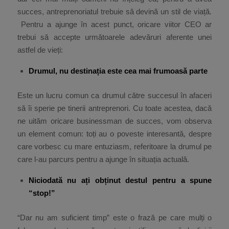
succes, antreprenoriatul trebuie să devină un stil de viață.
Pentru a ajunge în acest punct, oricare viitor CEO ar
trebui să accepte următoarele adevăruri aferente unei
astfel de vieți:
Drumul, nu destinația este cea mai frumoasă parte
Este un lucru comun ca drumul către succesul în afaceri
să îi sperie pe tinerii antreprenori. Cu toate acestea, dacă
ne uităm oricare businessman de succes, vom observa
un element comun: toți au o poveste interesantă, despre
care vorbesc cu mare entuziasm, referitoare la drumul pe
care l-au parcurs pentru a ajunge în situația actuală.
Niciodată nu ați obținut destul pentru a spune
“stop!”
“Dar nu am suficient timp” este o frază pe care mulți o