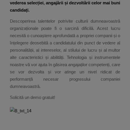
vederea selecției, angajării și dezvoltării celor mai buni
candidați.
Descoperirea talentelor potrivite culturii dumneavoastră
organizaționale poate fi o sarcină dificilă. Acest lucru
necesită o cunoaștere aprofundată a propriei companii și o
înțelegere deosebită a candidatului din punct de vedere al
personalității, al intereselor, al stilului de lucru și al multor
alte caracteristici și abilități. Tehnologia și instrumentele
noastre vă vor ajuta în găsirea angajaților competenți, care
se vor dezvolta și vor atinge un nivel ridicat de
performanță necesar progresului companiei
dumneavoastră.
Solicită un demo gratuit!