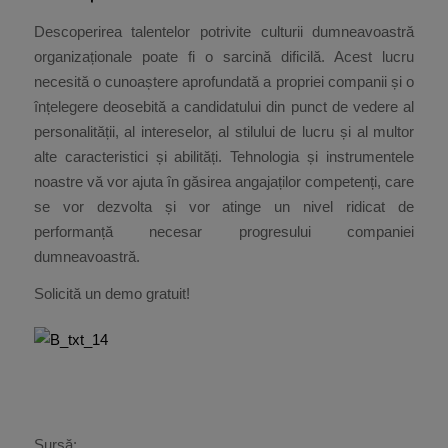
Descoperirea talentelor potrivite culturii dumneavoastră
organizaționale poate fi o sarcină dificilă. Acest lucru
necesită o cunoaștere aprofundată a propriei companii și o
înțelegere deosebită a candidatului din punct de vedere al
personalității, al intereselor, al stilului de lucru și al multor
alte caracteristici și abilități. Tehnologia și instrumentele
noastre vă vor ajuta în găsirea angajaților competenți, care
se vor dezvolta și vor atinge un nivel ridicat de
performanță necesar progresului companiei
dumneavoastră.
Solicită un demo gratuit!
Sursă: