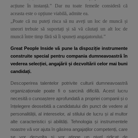
acțiune în instanță.” Dar nu toate femeile consideră că
aceasta este o opțiune viabilă, admite ea.
„Poate că nu puteți risca să nu aveți un loc de muncă și
uneori trebuie să suportați și să vă căutați un alt loc de
muncă între timp fără să îi spuneți angajatorului.”
Great People Inside vă pune la dispoziție instrumente
construite special pentru compania dumneavoastră în
vederea selecției, angajării și dezvoltării celor mai buni
candidați.
Descoperirea talentelor potrivite culturii dumneavoastră
organizaționale poate fi o sarcină dificilă. Acest lucru
necesită o cunoaștere aprofundată a propriei companii și o
înțelegere deosebită a candidatului din punct de vedere al
personalității, al intereselor, al stilului de lucru și al multor
alte caracteristici și abilități. Tehnologia și instrumentele
noastre vă vor ajuta în găsirea angajaților competenți, care
se vor dezvolta și vor atinge un nivel ridicat de