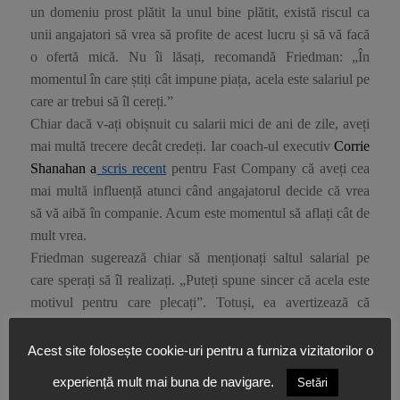
un domeniu prost plătit la unul bine plătit, există riscul ca
unii angajatori să vrea să profite de acest lucru și să vă facă
o ofertă mică. Nu îi lăsați, recomandă Friedman: „În
momentul în care știți cât impune piața, acela este salariul pe
care ar trebui să îl cereți.”
Chiar dacă v-ați obișnuit cu salarii mici de ani de zile, aveți
mai multă trecere decât credeți. Iar coach-ul executiv
Corrie
Shanahan a
scris recent
pentru
Fast Company
că aveți cea
mai multă influență atunci când angajatorul decide că vrea
să vă aibă în companie. Acum este momentul să aflați cât de
mult vrea.
Friedman sugerează chiar să menționați saltul salarial pe
care sperați să îl realizați. „Puteți spune sincer că acela este
motivul pentru care plecați”. Totuși, ea avertizează că
trebuie să aveți în vedere întregul pachet din ofertă. „Adesea
în domeniile în care salariul este mai mic, există unele
Acest site folosește cookie-uri pentru a furniza vizitatorilor o
beneficii legate de stilul de viață – salariul este mai mare
experiență mult mai buna de navigare.
Setări
pentru că și cerințele sunt mai mari, sau poate că beneficiile