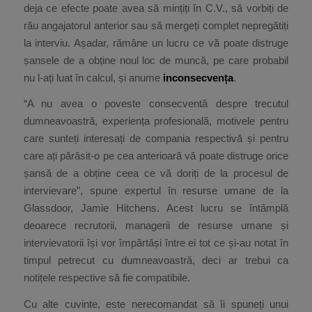
deja ce efecte poate avea să mințiți în C.V., să vorbiți de
rău angajatorul anterior sau să mergeți complet nepregătiți
la interviu. Așadar, rămâne un lucru ce vă poate distruge
șansele de a obține noul loc de muncă, pe care probabil
nu l-ați luat în calcul, și anume
inconsecvența
.
“A nu avea o poveste consecventă despre trecutul
dumneavoastră, experiența profesională, motivele pentru
care sunteți interesați de compania respectivă și pentru
care ați părăsit-o pe cea anterioară vă poate distruge orice
șansă de a obține ceea ce vă doriți de la procesul de
intervievare”, spune expertul în resurse umane de la
Glassdoor, Jamie Hitchens. Acest lucru se întâmplă
deoarece recrutorii, managerii de resurse umane și
intervievatorii își vor împărtăși între ei tot ce și-au notat în
timpul petrecut cu dumneavoastră, deci ar trebui ca
notițele respective să fie compatibile.
Cu alte cuvinte, este nerecomandat să îi spuneți unui