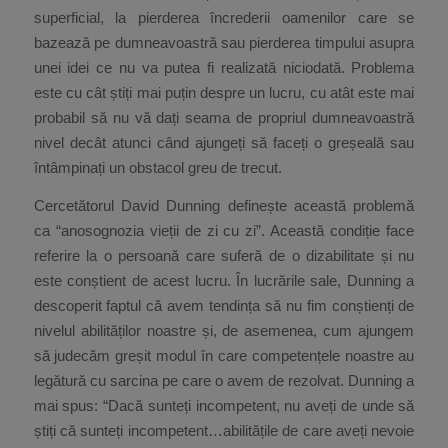
superficial, la pierderea încrederii oamenilor care se
bazează pe dumneavoastră sau pierderea timpului asupra
unei idei ce nu va putea fi realizată niciodată. Problema
este cu cât știți mai puțin despre un lucru, cu atât este mai
probabil să nu vă dați seama de propriul dumneavoastră
nivel decât atunci când ajungeți să faceți o greșeală sau
întâmpinați un obstacol greu de trecut.
Cercetătorul David Dunning definește această problemă
ca “anosognozia vieții de zi cu zi”. Această condiție face
referire la o persoană care suferă de o dizabilitate și nu
este conștient de acest lucru. În lucrările sale, Dunning a
descoperit faptul că avem tendința să nu fim conștienți de
nivelul abilităților noastre și, de asemenea, cum ajungem
să judecăm greșit modul în care competențele noastre au
legătură cu sarcina pe care o avem de rezolvat. Dunning a
mai spus: “Dacă sunteți incompetent, nu aveți de unde să
știți că sunteți incompetent…abilitățile de care aveți nevoie