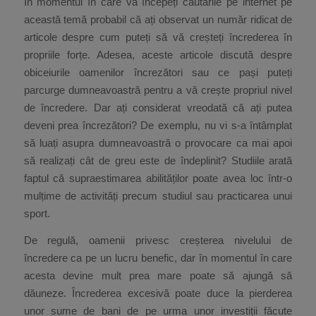
În momentul în care vă începeți căutările pe internet pe
această temă probabil că ați observat un număr ridicat de
articole despre cum puteți să vă creșteți încrederea în
propriile forțe. Adesea, aceste articole discută despre
obiceiurile oamenilor încrezători sau ce pași puteți
parcurge dumneavoastră pentru a vă crește propriul nivel
de încredere. Dar ați considerat vreodată că ați putea
deveni prea încrezători? De exemplu, nu vi s-a întâmplat
să luați asupra dumneavoastră o provocare ca mai apoi
să realizați cât de greu este de îndeplinit? Studiile arată
faptul că supraestimarea abilităților poate avea loc într-o
mulțime de activități precum studiul sau practicarea unui
sport.
De regulă, oamenii privesc creșterea nivelului de
încredere ca pe un lucru benefic, dar în momentul în care
acesta devine mult prea mare poate să ajungă să
dăuneze. Încrederea excesivă poate duce la pierderea
unor sume de bani de pe urma unor investiții făcute