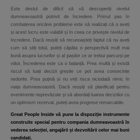
Este destul de dificil să vă descoperiți nivelul
dumneavoastră potrivit de încredere. Primul pas în
combaterea oricărei probleme este să realizați că o aveți
și acest lucru este valabil și în ceea ce privește nivelul de
încredere. Dacă reușiți să recunoașteți faptul că nu aveți
cum să știți totul, puteți căpăta o perspectivă mult mai
bună asupra lucrurilor și al pașilor ce ar trebui parcurși pe
viitor. Încrederea este ca o balanță. Prea multă și există
riscul să luați decizii greșite ce pot avea consecințe
nedorite. Prea puțină și nu veți risca niciodată nimic în
viața dumneavoastră. Dacă reușiți să planificați pentru
evenimente neprevăzute și să abordați luarea deciziilor cu
un optimism rezervat, puteți avea progrese remarcabile.
Great People Inside vă pune la dispoziție instrumente
construite special pentru compania dumneavoastră în
vederea selecției, angajării și dezvoltării celor mai buni
candidați.