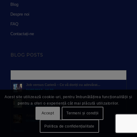
Blog
Despre noi
FAQ
Contactați-ne
BLOG POSTS
Popular
Job versus Carieră – Ce vă doriți cu adevărat...
24/05/2017 - 16:33
Acest site utilizează cookie-uri, pentru îmbunătățirea funcționalității și
Feedback-ul de la clienți – nu întotdeauna un lucru...
pentru a oferi o experiență cât mai plăcută utilizatorilor.
02/06/2017 - 12:01
Accept
Termeni și condții
Angajatul-martir: Cu adevărat Productiv?
07/06/2017 - 14:22
Politica de confidențialitate
Recent