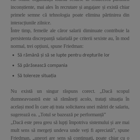
inconștiente, mai ales în recrutare și angajare și există chiar
primele semne că tehnologia poate elimina părtinirea din
interacțiunile zilnice.
Între timp, femeile ale căror salarii diminuate contribuie la
persistenta discrepanță salarială pe criterii sexiste au, în mod
normal, trei opțiuni, spune Friedman:
Să rămână și să se lupte pentru drepturile lor
Să părăsească compania
Să tolereze situația
Nu există un singur răspuns corect. „Dacă scopul
dumneavoastră este să rămâneți acolo, tratați situația în
același mod în care ați trata solicitarea unei măriri de salariu,
sugerează ea. „Totul se bazează pe performanță”
„Dacă este prea greu să lupți împotriva sistemului și are mai
mult sens să mergeți undeva unde veți fi apreciată”, spune
Friedman, „uneori are sens să continuați, poate chiar cu o