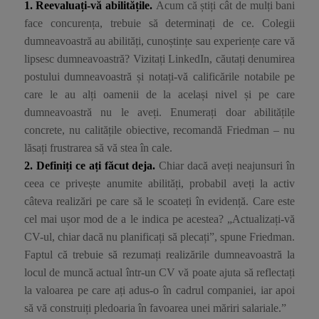
1. Reevaluați-vă abilitățile.
Acum că știți cât de mulți bani
face concurența, trebuie să determinați de ce. Colegii
dumneavoastră au abilități, cunoștințe sau experiențe care vă
lipsesc dumneavoastră? Vizitați LinkedIn, căutați denumirea
postului dumneavoastră și notați-vă calificările notabile pe
care le au alți oamenii de la același nivel și pe care
dumneavoastră nu le aveți. Enumerați doar abilitățile
concrete, nu calitățile obiective, recomandă Friedman – nu
lăsați frustrarea să vă stea în cale.
2. Definiți ce ați făcut deja.
Chiar dacă aveți neajunsuri în
ceea ce privește anumite abilități, probabil aveți la activ
câteva realizări pe care să le scoateți în evidență. Care este
cel mai ușor mod de a le indica pe acestea? „Actualizați-vă
CV-ul, chiar dacă nu planificați să plecați”, spune Friedman.
Faptul că trebuie să rezumați realizările dumneavoastră la
locul de muncă actual într-un CV vă poate ajuta să reflectați
la valoarea pe care ați adus-o în cadrul companiei, iar apoi
să vă construiți pledoaria în favoarea unei măriri salariale.”