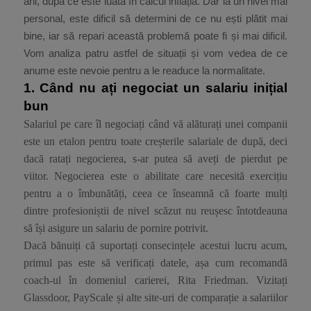
ani, după ce este luată în calcul inflația. Dar la un nivel mai
personal, este dificil să determini de ce nu ești plătit mai
bine, iar să repari această problemă poate fi și mai dificil.
Vom analiza patru astfel de situații și vom vedea de ce
anume este nevoie pentru a le readuce la normalitate.
1.
Când nu ați negociat un salariu inițial
bun
Salariul pe care îl negociați când vă alăturați unei companii
este un etalon pentru toate creșterile salariale de după, deci
dacă ratați negocierea, s-ar putea să aveți de pierdut pe
viitor. Negocierea este o abilitate care necesită exercițiu
pentru a o îmbunătăți, ceea ce înseamnă că foarte mulți
dintre profesioniștii de nivel scăzut nu reușesc întotdeauna
să își asigure un salariu de pornire potrivit.
Dacă bănuiți că suportați consecințele acestui lucru acum,
primul pas este să verificați datele, așa cum recomandă
coach-ul în domeniul carierei, Rita Friedman. Vizitați
Glassdoor, PayScale și alte site-uri de comparație a salariilor