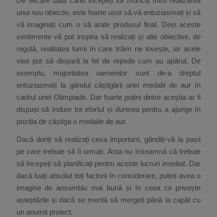
De fiecare dată când începeți să munciți întru realizarea
unui nou obiectiv, este foarte ușor să vă entuziasmați și să
vă imaginați cum o să arate produsul final. Deși aceste
sentimente vă pot inspira să realizați și alte obiective, de
regulă, realitatea lumii în care trăim ne lovește, iar acele
vise pot să dispară la fel de repede cum au apărut. De
exemplu, majoritatea oamenilor sunt de-a dreptul
entuziasmați la gândul câștigării unei medalii de aur în
cadrul unei Olimpiade. Dar foarte puțini dintre aceștia ar fi
dispuși să îndure tot efortul și durerea pentru a ajunge în
poziția de câștiga o medalie de aur.
Dacă doriți să realizați ceva important, gândiți-vă la pașii
pe care trebuie să îi urmați. Asta nu înseamnă că trebuie
să începeți să planificați pentru aceste lucruri imediat. Dar
dacă luați absolut toți factorii în considerare, puteți avea o
imagine de ansamblu mai bună și în ceea ce privește
așteptările și dacă se merită să mergeți până la capăt cu
un anumit proiect.