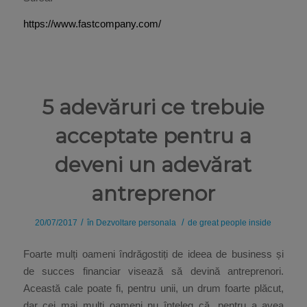
https://www.fastcompany.com/
5 adevăruri ce trebuie
acceptate pentru a
deveni un adevărat
antreprenor
/
/
20/07/2017
în
Dezvoltare personala
de
great people inside
Foarte mulți oameni îndrăgostiți de ideea de business și
de succes financiar visează să devină antreprenori.
Această cale poate fi, pentru unii, un drum foarte plăcut,
dar cei mai mulți oameni nu înțeleg că, pentru a avea