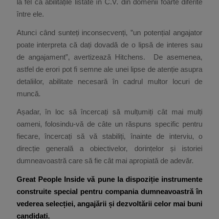
la fel ca abilitățile listate în C.V. din domenii foarte diferite
între ele.
Atunci când sunteți inconsecvenți, ”un potențial angajator
poate interpreta că dați dovadă de o lipsă de interes sau
de angajament”, avertizează Hitchens. De asemenea,
astfel de erori pot fi semne ale unei lipse de atenție asupra
detaliilor, abilitate necesară în cadrul multor locuri de
muncă.
Așadar, în loc să încercați să mulțumiți cât mai mulți
oameni, folosindu-vă de câte un răspuns specific pentru
fiecare, încercați să vă stabiliți, înainte de interviu, o
direcție generală a obiectivelor, dorințelor și istoriei
dumneavoastră care să fie cât mai apropiată de adevăr.
Great People Inside vă pune la dispoziție instrumente
construite special pentru compania dumneavoastră în
vederea selecției, angajării și dezvoltării celor mai buni
candidați.