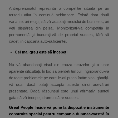
Antreprenoriatul reprezintă o competiție situată pe un
teritoriu aflat în continuă schimbare. Există doar două
variante: ori reușiți să vă adaptați mediului de business, ori
veți dispărea din peisaj. Monitorizați-vă competiția în
permanență și bucurați-vă de propriul succes, fără să
cădeți în capcana auto-suficienței.
Cel mai greu este să începeți
Nu vă abandonați visul din cauza scuzelor și a unor
aparente dificultăți. În loc să pierdeți timpul, îngrijorându-vă
de toate problemele pe care le-ați putea întâmpina, gândiți-
vă doar dacă puteți accepta aceste cinci adevăruri
prezentate. Dacă răspunsul este unul afirmativ, sunteți
gata să vă începeți drumul către succes.
Great People Inside vă pune la dispoziție instrumente
construite special pentru compania dumneavoastră în