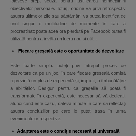
folosesc drept scuză pentru justificarea neîndeplinirii
obiectivelor personale. Totuși, oricine va privi retrospectiv
asupra ultimelor zile sau săptămâni va putea identifica de
unul singur o multitudine de momente în care a
procrastinat; poate acea ora pierdută pe Facebook putea fi
utilizată pentru a învăța un lucru nou și util…
Fiecare greșeală este o oportunitate de dezvoltare
Este foarte simplu: puteți privi întregul proces de
dezvoltare ca pe un joc, în care fiecare greșeală comisă
reprezintă un plus de experiență și, implicit, o îmbunătățire
a abilităților. Desigur, pentru ca greșelile să poată fi
transformate în experiență, este necesar să vă dedicați,
atunci când este cazul, câteva minute în care să reflectați
asupra concluziilor pe care le puteți trasa în urma
evenimentelor respective.
Adaptarea este o condiție necesară și universală