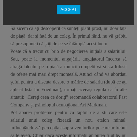
nu sunt atât de grozave.”
ACCEPT
3. Când descoperiți că un coleg câștigă
mai mult decât dumneavoastră . . .
Să zicem că ați descoperit că sunteți plătit prost, nu doar față
de piață, dar și față de un coleg. În primul rând, nu vă grăbiți
să presupuneți că știți de ce se întâmplă acest lucru.
Poate că a trecut cu brio de negocierea inițială a salariului.
Sau, poate la momentul angajării, angajatorul încerca să
atragă talentul pe o piață a muncii competitivă și s-a folosit
de oferte mai mari drept momeală. Atunci când vă abordați
șeful pentru a discuta despre o mărire de salariu (după ce ați
aplicat lista lui Friedman), urmați aceeași regulă ca în alte
situații: „Cereți ceea ce doriți” recomandă colaboratorul Fast
Company și psihologul ocupațional Art Markman.
Pot apărea probleme pentru că faptul de a ști care este
salariul unui coleg fixează un nou etalon mintal,
influențându-vă percepția asupra veniturilor pe care ar trebui
să le aveți. Chiar dacă aceste informații ar putea fi utile, nu