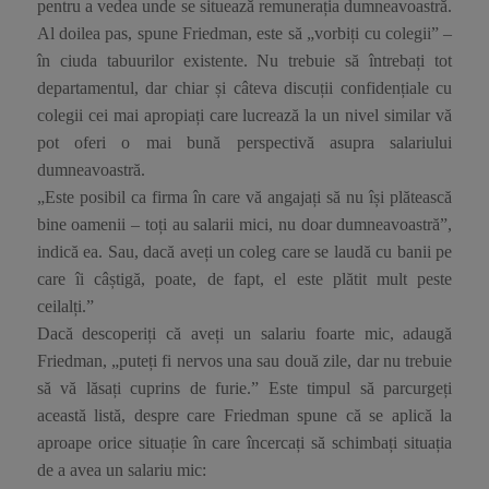
pentru a vedea unde se situează remunerația dumneavoastră.
Al doilea pas, spune Friedman, este să „vorbiți cu colegii” –
în ciuda tabuurilor existente. Nu trebuie să întrebați tot
departamentul, dar chiar și câteva discuții confidențiale cu
colegii cei mai apropiați care lucrează la un nivel similar vă
pot oferi o mai bună perspectivă asupra salariului
dumneavoastră.
„Este posibil ca firma în care vă angajați să nu își plătească
bine oamenii –
toți
au salarii mici, nu doar dumneavoastră”,
indică ea. Sau, dacă aveți un coleg care se laudă cu banii pe
care îi câștigă, poate, de fapt, el este plătit mult peste
ceilalți.”
Dacă descoperiți că aveți un salariu foarte mic, adaugă
Friedman, „puteți fi nervos una sau două zile, dar nu trebuie
să vă lăsați cuprins de furie.” Este timpul să parcurgeți
această listă, despre care Friedman spune că se aplică la
aproape orice situație în care încercați să schimbați situația
de a avea un salariu mic: