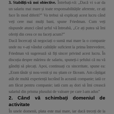
3. Stabiliți-vă noi obiective.
Întrebați-vă: „Dacă vi s-ar da
un salariu mai mare și toate responsabilitățile aferente, ce ați
face în mod diferit?” Va trebui să explicați acest lucru când
veți cere mai mulți bani, spune Friedman. Cum veți
răspunde atunci când șeful vă întreabă, „Ce ați putea să îmi
oferiți din ceea ce nu faceți acum?”
Dacă încercați să negociați o sumă mai mare la o companie
unde nu v-ați vândut calitățile suficient la prima întrevedere,
Friedman vă sugerează să fiți sincer privind acest lucru. În
discuția despre mărirea de salariu, spuneți-i șefului că nu vă
gândiți să plecați. Apoi, continuați cu sinceritate, spune ea:
„Eram tânăr și nou-venit și nu știam ce făceam. Am câștigat
atât de multă experiență lucrând în această companie; iată ce
am făcut pentru companie; iată cum aș dori să îmi crească
salariul din prisma plusului de valoare pe care l-am adus”
2.
Când vă schimbați domeniul de
activitate
În unele domenii, plata este mai mare, iar dacă treceți de la