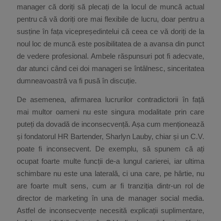
manager că doriți să plecați de la locul de muncă actual
pentru că vă doriți ore mai flexibile de lucru, doar pentru a
susține în fața vicepreședintelui că ceea ce vă doriți de la
noul loc de muncă este posibilitatea de a avansa din punct
de vedere profesional. Ambele răspunsuri pot fi adecvate,
dar atunci când cei doi manageri se întâlnesc, sinceritatea
dumneavoastră va fi pusă în discuție.
De asemenea, afirmarea lucrurilor contradictorii în față
mai multor oameni nu este singura modalitate prin care
puteți da dovadă de inconsecvență. Așa cum menționează
și fondatorul HR Bartender, Sharlyn Lauby, chiar și un C.V.
poate fi inconsecvent. De exemplu, să spunem că ați
ocupat foarte multe funcții de-a lungul carierei, iar ultima
schimbare nu este una laterală, ci una care, pe hârtie, nu
are foarte mult sens, cum ar fi tranziția dintr-un rol de
director de marketing în una de manager social media.
Astfel de inconsecvențe necesită explicații suplimentare,