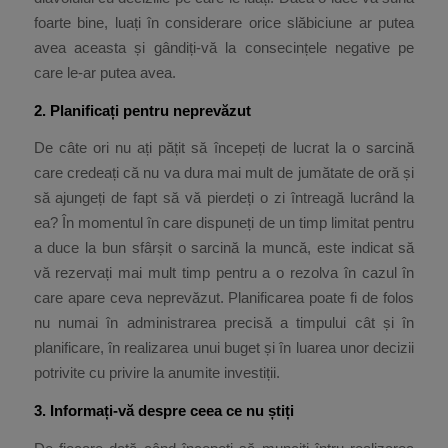
foarte bine, luați în considerare orice slăbiciune ar putea
avea aceasta și gândiți-vă la consecințele negative pe
care le-ar putea avea.
2. Planificați pentru neprevăzut
De câte ori nu ați pățit să începeți de lucrat la o sarcină
care credeați că nu va dura mai mult de jumătate de oră și
să ajungeți de fapt să vă pierdeți o zi întreagă lucrând la
ea? În momentul în care dispuneți de un timp limitat pentru
a duce la bun sfârșit o sarcină la muncă, este indicat să
vă rezervați mai mult timp pentru a o rezolva în cazul în
care apare ceva neprevăzut. Planificarea poate fi de folos
nu numai în administrarea precisă a timpului cât și în
planificare, în realizarea unui buget și în luarea unor decizii
potrivite cu privire la anumite investiții.
3. Informați-vă despre ceea ce nu știți