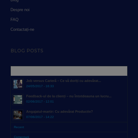
Despre noi
FAQ
Contactați-ne
BLOG POSTS
Popular
Job versus Carieră – Ce vă doriți cu adevărat...
24/05/2017 - 16:33
Feedback-ul de la clienți – nu întotdeauna un lucru...
02/06/2017 - 12:01
Angajatul-martir: Cu adevărat Productiv?
07/06/2017 - 14:22
Recent
Comentarii