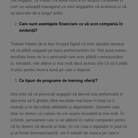
noii angajați, ce impact va avea munca lor asupra companiei și
cum se așteaptă managerul ca rolul angajaților să evolueze și să
se dezvolte de-a lungul anilor.
Care sunt avantajele financiare ce vă scot compania în
evidență?
Trebuie înțeles de la bun început faptul că este absolut necesar
să vă plătiți angajații pe baza performanțelor lor. Veți avea mereu
rezultate bune de la o persoană care este plătită corespunzător
și, totodată, veți obține și mai mult dacă acesta știe că va fi plătit
în plus pentru munca bună pe care o depune.
Ce tipuri de programe de training oferiți?
Una este să vă provocați angajații să devină mai performanți și
alta este să îi ghidați către rezultate mai bune în timp ce îi
instruiți și le dezvoltați abilitățile și deprinderile. Oamenii care
doar își doresc un salariu nu vor aspira niciodată la mai mult. În
schimb, persoanele care vi se alătură în cadrul companiei pentru
că își doresc să devină un lider, își vor crea o reputație în jurul lor
și al firmei dumneavoastră, vor fi mândri de munca pe care o