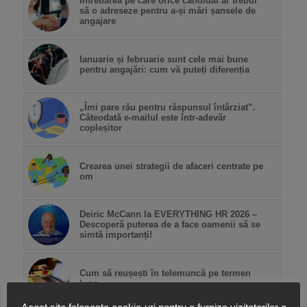
Întrebarea pe care orice candidat ar trebui
să o adreseze pentru a-și mări șansele de
angajare
Ianuarie și februarie sunt cele mai bune
pentru angajări: cum vă puteți diferenția
„Îmi pare rău pentru răspunsul întârziat”.
Câteodată e-mailul este într-adevăr
copleșitor
Crearea unei strategii de afaceri centrate pe
om
Deiric McCann la EVERYTHING HR 2026 –
Descoperă puterea de a face oamenii să se
simtă importanți!
Cum să reușești în telemuncă pe termen
lung