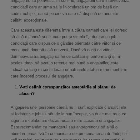
angajați nu se potrivesc. În schimb, angajatorii care intervievează
candidații care ar urma să le înlocuiască un om de bază din
cadrul echipei, caută pe cineva care să dispună de anumite
calități excepționale.
Cam aceasta este diferența între a căuta oameni care își doresc
să aibă o carieră și cei care pur și simplu își doresc un job –
candidații care dispun de o gândire orientată către viitor și cei
preocupați doar să aibă un venit. Dacă vă doriți ca viitorii
dumneavoastră angajați să fie de calitate și performanți și, în
același timp, să aveți o retenție mai bună a angajaților, este
indicat să luați în considerare următoarele sfaturi în momentul în
care începeți procesul de angajare.
V-ați definit corespunzător așteptările și planul de
afaceri?
Angajarea unei persoane căreia nu îi sunt explicate clarsarcinile
și îndatoririle jobului său de la bun început, va duce mai mult ca
sigur la o colaborare dezastruoasă între aceasta și angajator.
Este recomandat ca managerul sau antreprenorul să aibă o
abordare proactivă în comunicare despre ceea ce au de îndeplinit