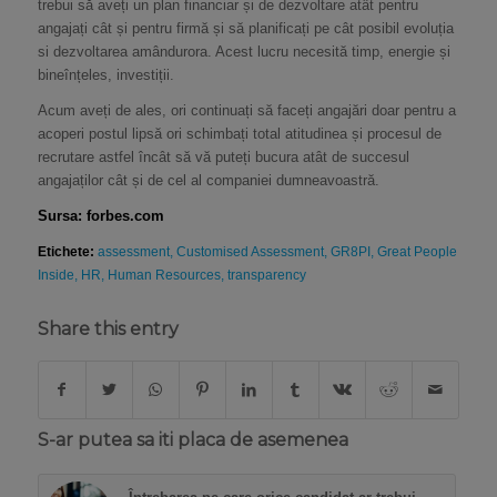
trebui să aveți un plan financiar și de dezvoltare atât pentru
angajați cât și pentru firmă și să planificați pe cât posibil evoluția
si dezvoltarea amândurora. Acest lucru necesită timp, energie și
bineînțeles, investiții.
Acum aveți de ales, ori continuați să faceți angajări doar pentru a
acoperi postul lipsă ori schimbați total atitudinea și procesul de
recrutare astfel încât să vă puteți bucura atât de succesul
angajaților cât și de cel al companiei dumneavoastră.
Sursa: forbes.com
Etichete:
assessment
,
Customised Assessment
,
GR8PI
,
Great People
Inside
,
HR
,
Human Resources
,
transparency
Share this entry
S-ar putea sa iti placa de asemenea