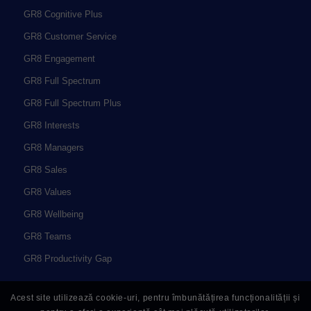
GR8 Cognitive Plus
GR8 Customer Service
GR8 Engagement
GR8 Full Spectrum
GR8 Full Spectrum Plus
GR8 Interests
GR8 Managers
GR8 Sales
GR8 Values
GR8 Wellbeing
GR8 Teams
GR8 Productivity Gap
Acest site utilizează cookie-uri, pentru îmbunătățirea funcționalității și