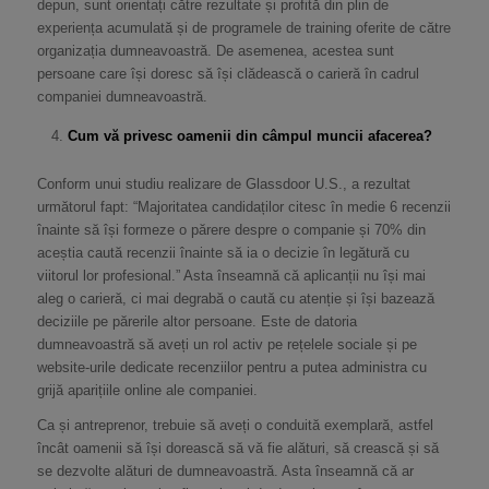
depun, sunt orientați către rezultate și profită din plin de
experiența acumulată și de programele de training oferite de către
organizația dumneavoastră. De asemenea, acestea sunt
persoane care își doresc să își clădească o carieră în cadrul
companiei dumneavoastră.
Cum vă privesc oamenii din câmpul muncii afacerea?
Conform unui studiu realizare de Glassdoor U.S., a rezultat
următorul fapt: “Majoritatea candidaților citesc în medie 6 recenzii
înainte să își formeze o părere despre o companie și 70% din
aceștia caută recenzii înainte să ia o decizie în legătură cu
viitorul lor profesional.” Asta înseamnă că aplicanții nu își mai
aleg o carieră, ci mai degrabă o caută cu atenție și își bazează
deciziile pe părerile altor persoane. Este de datoria
dumneavoastră să aveți un rol activ pe rețelele sociale și pe
website-urile dedicate recenziilor pentru a putea administra cu
grijă aparițiile online ale companiei.
Ca și antreprenor, trebuie să aveți o conduită exemplară, astfel
încât oamenii să își dorească să vă fie alături, să crească și să
se dezvolte alături de dumneavoastră. Asta înseamnă că ar