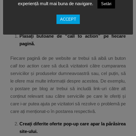
experiență mult mai buna de navigare.
Setări
serviciile oferite.
Acestea sunt patru metode pentru a vă îmbunătăți șansele
ACCEPT
să reușiți acest lucru:
Plasa
ți butoane de
“call to action” pe fiecare
pagină.
Fiecare pagină de pe website ar trebui să aibă un buton
call too action
care să ducă vizitatorii către cumpararea
serviciilor și produselor dumneavoastră sau, cel puțin, să
le ofere mai multe informații despre acestea. De exemplu,
o postare pe blog ar trebui să includă link-uri către alt
conținut relevant sau către serviciile pe care le oferiți și
care i-ar putea ajuta pe vizitatori să rezolve o problemă pe
care ați menționat-o în postarea respectivă.
Creați diferite oferte pop-up care apar la părăsirea
site-ului.