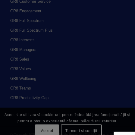
GR8 Customer Service
GR8 Engagement
GR8 Full Spectrum
GR8 Full Spectrum Plus
GR8 Interests
GR8 Managers
GR8 Sales
GR8 Values
GR8 Wellbeing
GR8 Teams
GR8 Productivity Gap
Acest site utilizează cookie-uri, pentru îmbunătățirea funcționalității și
pentru a oferi o experiență cât mai plăcută utilizatorilor.
Accept
Termeni și condții
© Copyright 2026 - Great People Inside Romania -
Enfold Theme by Kriesi