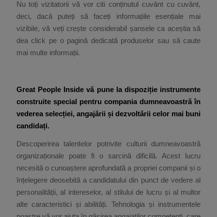
Nu toți vizitatorii vă vor citi conținutul cuvânt cu cuvânt,
deci, dacă puteți să faceți informațiile esențiale mai
vizibile, vă veți crește considerabil șansele ca aceștia să
dea click pe o pagină dedicată produselor sau să caute
mai multe informații.
Great People Inside vă pune la dispoziție instrumente
construite special pentru compania dumneavoastră în
vederea selecției, angajării și dezvoltării celor mai buni
candidați.
Descoperirea talentelor potrivite culturii dumneavoastră
organizaționale poate fi o sarcină dificilă. Acest lucru
necesită o cunoaștere aprofundată a propriei companii și o
înțelegere deosebită a candidatului din punct de vedere al
personalității, al intereselor, al stilului de lucru și al multor
alte caracteristici și abilități. Tehnologia și instrumentele
noastre vă vor ajuta în găsirea angajaților competenți, care