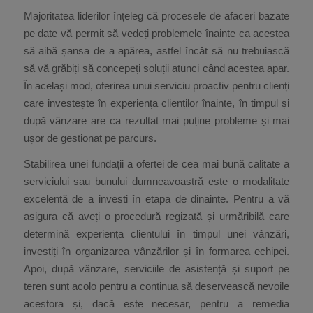
Majoritatea liderilor înțeleg că procesele de afaceri bazate
pe date vă permit să vedeți problemele înainte ca acestea
să aibă șansa de a apărea, astfel încât să nu trebuiască
să vă grăbiți să concepeți soluții atunci când acestea apar.
În același mod, oferirea unui serviciu proactiv pentru clienți
care investește în experiența clienților înainte, în timpul și
după vânzare are ca rezultat mai puține probleme și mai
ușor de gestionat pe parcurs.
Stabilirea unei fundații a ofertei de cea mai bună calitate a
serviciului sau bunului dumneavoastră este o modalitate
excelentă de a investi în etapa de dinainte. Pentru a vă
asigura că aveți o procedură regizată și urmăribilă care
determină experiența clientului în timpul unei vânzări,
investiți în organizarea vânzărilor și în formarea echipei.
Apoi, după vânzare, serviciile de asistență și suport pe
teren sunt acolo pentru a continua să deservească nevoile
acestora și, dacă este necesar, pentru a remedia