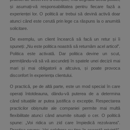
și asumați-vă responsabilitatea pentru fiecare fază a
experienței lor. O politică ar trebui să devină activă doar
atunci când este cerută prin lege ca răspuns la o anumită
solicitare.
De exemplu, un client încearcă să facă un retur și îi
spuneți: „Nu este politica noastră să returnăm acel articol”.
Politica este activată. Dar politica devine un scut,
permițându-vă să vă ascundeți în spatele unei decizii mai
mari și mai obligatorii a altcuiva, și poate provoca
disconfort în experiența clientului.
O practică, pe de altă parte, este un mod special în care
operați întotdeauna, dându-vă puterea de a determina
când situațiile ar putea justifica o excepție. Respectarea
practicilor obișnuite ale companiei permite mai multă
flexibilitate atunci când anumite situații o cer. O politică
spune: „Voi ridica un zid care împiedică rezolvarea”.
Practica spune: „Voi colabora cu tine în această privință”,