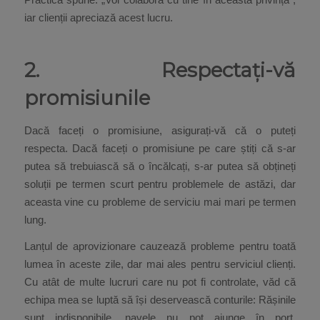
iar clienții apreciază acest lucru.
2. Respectați-vă
promisiunile
Dacă faceți o promisiune, asigurați-vă că o puteți
respecta. Dacă faceți o promisiune pe care știți că s-ar
putea să trebuiască să o încălcați, s-ar putea să obțineți
soluții pe termen scurt pentru problemele de astăzi, dar
aceasta vine cu probleme de serviciu mai mari pe termen
lung.
Lanțul de aprovizionare cauzează probleme pentru toată
lumea în aceste zile, dar mai ales pentru serviciul clienți.
Cu atât de multe lucruri care nu pot fi controlate, văd că
echipa mea se luptă să își deservească conturile: Rășinile
sunt indisponibile, navele nu pot ajunge în port,