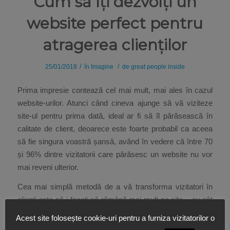
Cum să îți dezvolți un
website perfect pentru
atragerea clienților
/
/
25/01/2018
în
Imagine
de
great people inside
Prima impresie contează cel mai mult, mai ales în cazul
website-urilor. Atunci când cineva ajunge să vă viziteze
site-ul pentru prima dată, ideal ar fi să îl părăsească în
calitate de client, deoarece este foarte probabil ca aceea
să fie singura voastră șansă, având în vedere că între 70
și 96% dintre vizitatorii care părăsesc un website nu vor
mai reveni ulterior.
Cea mai simplă metodă de a vă transforma vizitatori în
clienți este să-i faceți să rămână mai mult pe site – cu cât
își petrec mai mult timp pe pagina dumneavoastră, cu atât
Acest site folosește cookie-uri pentru a furniza vizitatorilor o
aveți o șansă mai mare să folosească produsele sau