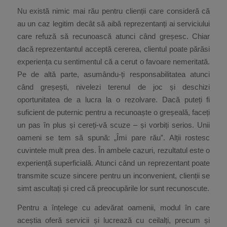
Nu există nimic mai rău pentru clienții care consideră că
au un caz legitim decât să aibă reprezentanți ai serviciului
care refuză să recunoască atunci când greșesc. Chiar
dacă reprezentantul acceptă cererea, clientul poate părăsi
experiența cu sentimentul că a cerut o favoare nemeritată.
Pe de altă parte, asumându-ți responsabilitatea atunci
când greșești, nivelezi terenul de joc și deschizi
oportunitatea de a lucra la o rezolvare. Dacă puteți fi
suficient de puternic pentru a recunoaște o greșeală, faceți
un pas în plus și cereți-vă scuze – și vorbiți serios. Unii
oameni se tem să spună: „Îmi pare rău”. Alții rostesc
cuvintele mult prea des. În ambele cazuri, rezultatul este o
experiență superficială. Atunci când un reprezentant poate
transmite scuze sincere pentru un inconvenient, clienții se
simt ascultați și cred că preocupările lor sunt recunoscute.
Pentru a înțelege cu adevărat oamenii, modul în care
aceștia oferă servicii și lucrează cu ceilalți, precum și