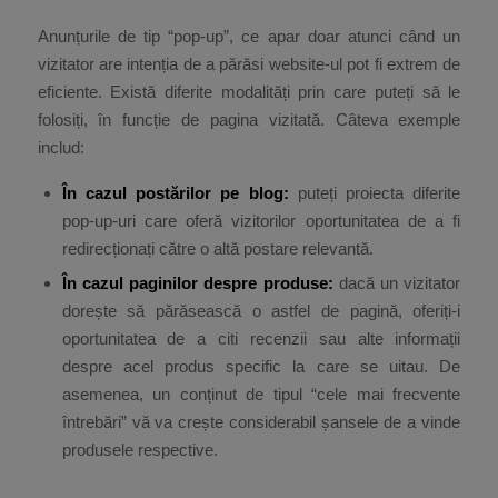
Anunțurile de tip “pop-up”, ce apar doar atunci când un
vizitator are intenția de a părăsi website-ul pot fi extrem de
eficiente. Există diferite modalități prin care puteți să le
folosiți, în funcție de pagina vizitată. Câteva exemple
includ:
În cazul postărilor pe blog
:
puteți proiecta diferite
pop-up-uri care oferă vizitorilor oportunitatea de a fi
redirecționați către o altă postare relevantă.
În cazul paginilor despre produse
:
dacă un vizitator
dorește să părăsească o astfel de pagină, oferiți-i
oportunitatea de a citi recenzii sau alte informații
despre acel produs specific la care se uitau. De
asemenea, un conținut de tipul “cele mai frecvente
întrebări” vă va crește considerabil șansele de a vinde
produsele respective.