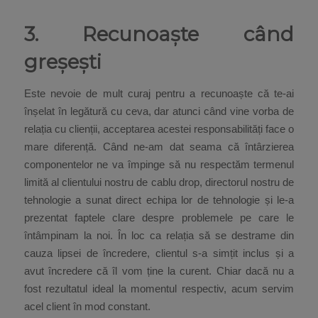
3. Recunoaște când
greșești
Este nevoie de mult curaj pentru a recunoaște că te-ai
înșelat în legătură cu ceva, dar atunci când vine vorba de
relația cu clienții, acceptarea acestei responsabilități face o
mare diferență. Când ne-am dat seama că întârzierea
componentelor ne va împinge să nu respectăm termenul
limită al clientului nostru de cablu drop, directorul nostru de
tehnologie a sunat direct echipa lor de tehnologie și le-a
prezentat faptele clare despre problemele pe care le
întâmpinam la noi. În loc ca relația să se destrame din
cauza lipsei de încredere, clientul s-a simțit inclus și a
avut încredere că îl vom ține la curent. Chiar dacă nu a
fost rezultatul ideal la momentul respectiv, acum servim
acel client în mod constant.