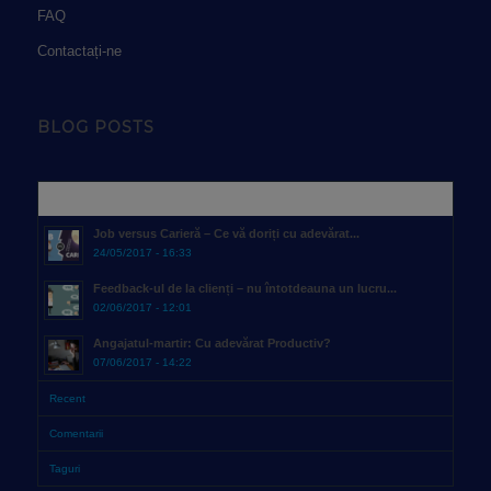
FAQ
Contactați-ne
BLOG POSTS
Popular
Job versus Carieră – Ce vă doriți cu adevărat...
24/05/2017 - 16:33
Feedback-ul de la clienți – nu întotdeauna un lucru...
02/06/2017 - 12:01
Angajatul-martir: Cu adevărat Productiv?
07/06/2017 - 14:22
Recent
Comentarii
Taguri