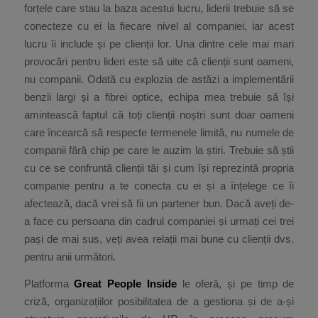
forțele care stau la baza acestui lucru, liderii trebuie să se
conecteze cu ei la fiecare nivel al companiei, iar acest
lucru îi include și pe clienții lor. Una dintre cele mai mari
provocări pentru lideri este să uite că clienții sunt oameni,
nu companii. Odată cu explozia de astăzi a implementării
benzii largi și a fibrei optice, echipa mea trebuie să își
amintească faptul că toți clienții noștri sunt doar oameni
care încearcă să respecte termenele limită, nu numele de
companii fără chip pe care le auzim la știri. Trebuie să știi
cu ce se confruntă clienții tăi și cum își reprezintă propria
companie pentru a te conecta cu ei și a înțelege ce îi
afectează, dacă vrei să fii un partener bun. Dacă aveți de-
a face cu persoana din cadrul companiei și urmați cei trei
pași de mai sus, veți avea relații mai bune cu clienții dvs.
pentru anii următori.
Platforma
Great People Inside
le oferă, și pe timp de
criză, organizațiilor posibilitatea de a gestiona și de a-și