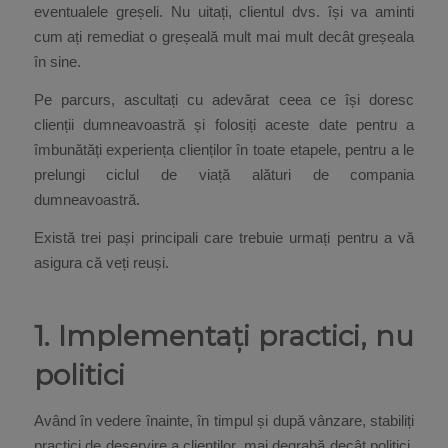
eventualele greșeli. Nu uitați, clientul dvs. își va aminti
cum ați remediat o greșeală mult mai mult decât greșeala
în sine.
Pe parcurs, ascultați cu adevărat ceea ce își doresc
clienții dumneavoastră și folosiți aceste date pentru a
îmbunătăți experiența clienților în toate etapele, pentru a le
prelungi ciclul de viață alături de compania
dumneavoastră.
Există trei pași principali care trebuie urmați pentru a vă
asigura că veți reuși.
1. Implementați practici, nu
politici
Având în vedere înainte, în timpul și după vânzare, stabiliți
practici de deservire a clienților, mai degrabă decât politici,