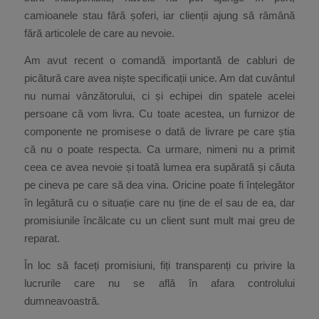
camioanele stau fără șoferi, iar clienții ajung să rămână
fără articolele de care au nevoie.
Am avut recent o comandă importantă de cabluri de
picătură care avea niște specificații unice. Am dat cuvântul
nu numai vânzătorului, ci și echipei din spatele acelei
persoane că vom livra. Cu toate acestea, un furnizor de
componente ne promisese o dată de livrare pe care știa
că nu o poate respecta. Ca urmare, nimeni nu a primit
ceea ce avea nevoie și toată lumea era supărată și căuta
pe cineva pe care să dea vina. Oricine poate fi înțelegător
în legătură cu o situație care nu ține de el sau de ea, dar
promisiunile încălcate cu un client sunt mult mai greu de
reparat.
În loc să faceți promisiuni, fiți transparenți cu privire la
lucrurile care nu se află în afara controlului
dumneavoastră.