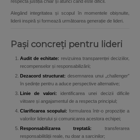
respecta justiția chiar și atunci când este dificil.
Alegând integritatea și scopul în momentele obișnuite,
liderii inspiră și formează următoarea generație de lideri.
Pași concreți pentru lideri
Audit de echitate:
revizuirea transparenței deciziilor,
recompenselor și responsabilizării;
Dezacord structurat:
desemnarea unui „challenger”
în ședințe pentru a aduce perspective alternative;
Linie de valori:
identificarea unei decizii dificile
viitoare și angajamentul de a respecta principiul;
Clarificarea scopului:
formularea într-o propoziție a
valorilor liderului și comunicarea acestora echipei;
Responsabilizarea treptată:
transferarea
responsabilității reale, nu doar a sarcinilor;