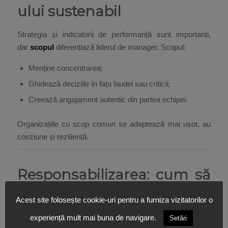
ului sustenabil
Strategia și indicatorii de performanță sunt importanți,
dar
scopul
diferențiază liderul de manager. Scopul:
Menține concentrarea;
Ghidează deciziile în fața laudei sau criticii;
Creează angajament autentic din partea echipei.
Organizațiile cu scop comun se adaptează mai ușor, au
coeziune și reziliență.
Responsabilizarea: cum să
creezi lideri din oameni
Acest site folosește cookie-uri pentru a furniza vizitatorilor o
Leadership-ul autentic nu înseamnă să faci totul singur.
experiență mult mai buna de navigare.
Setări