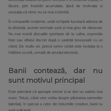
tăcere, prin frustrări acumulate, lipsă de motivație și
senzația că nimic nu se mai schimbă.
În companiile moderne, unde echipele lucrează adesea de
la distanță, aceste semnale sunt și mai greu de observat.
Nu mai există discuțiile spontane de la cafea, expresiile
feței sau oftatul discret după o ședință tensionată cu un
client. De multe ori, primul semn vizibil este invitația la o
întâlnire scurtă, urmată de anunțul demisiei.
Banii contează, dar nu
sunt motivul principal
Este adevărat că aproape oricine și-ar dori un salariu mai
mare. Totuși, când vine vorba despre păstrarea oamenilor
talentați, în special a celor din industriile creative, banii nu
sunt suficienți.