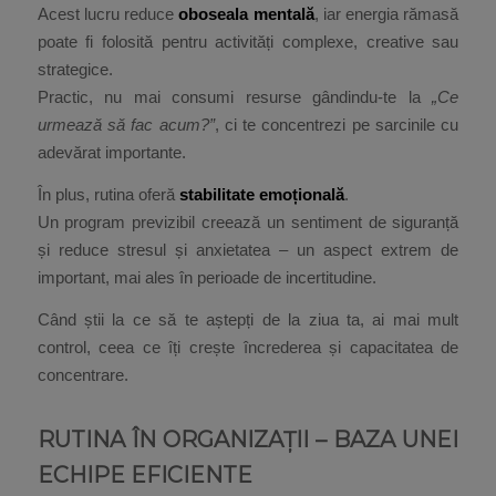
Acest lucru reduce
oboseala mentală
, iar energia rămasă
poate fi folosită pentru activități complexe, creative sau
strategice.
Practic, nu mai consumi resurse gândindu-te la
„Ce
urmează să fac acum?”
, ci te concentrezi pe sarcinile cu
adevărat importante.
În plus, rutina oferă
stabilitate emoțională
.
Un program previzibil creează un sentiment de siguranță
și reduce stresul și anxietatea – un aspect extrem de
important, mai ales în perioade de incertitudine.
Când știi la ce să te aștepți de la ziua ta, ai mai mult
control, ceea ce îți crește încrederea și capacitatea de
concentrare.
RUTINA ÎN ORGANIZAȚII – BAZA UNEI
ECHIPE EFICIENTE