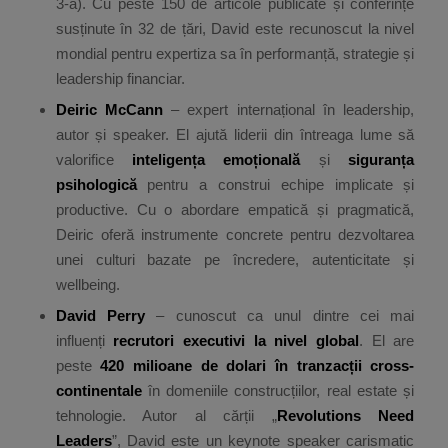
3-a). Cu peste 150 de articole publicate și conferințe
susținute în 32 de țări, David este recunoscut la nivel
mondial pentru expertiza sa în performanță, strategie și
leadership financiar.
Deiric McCann
– expert internațional în leadership,
autor și speaker. El ajută liderii din întreaga lume să
valorifice
inteligența emoțională
și
siguranța
psihologică
pentru a construi echipe implicate și
productive. Cu o abordare empatică și pragmatică,
Deiric oferă instrumente concrete pentru dezvoltarea
unei culturi bazate pe încredere, autenticitate și
wellbeing.
David Perry
– cunoscut ca unul dintre cei mai
influenți
recrutori executivi la nivel global
. El are
peste
420 milioane de dolari în tranzacții cross-
continentale
în domeniile construcțiilor, real estate și
tehnologie. Autor al cărții „
Revolutions Need
Leaders
”, David este un keynote speaker carismatic