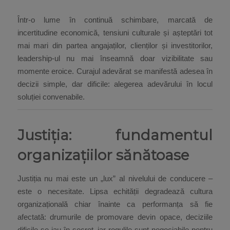
Într-o lume în continuă schimbare, marcată de
incertitudine economică, tensiuni culturale și așteptări tot
mai mari din partea angajaților, clienților și investitorilor,
leadership-ul nu mai înseamnă doar vizibilitate sau
momente eroice. Curajul adevărat se manifestă adesea în
decizii simple, dar dificile: alegerea adevărului în locul
soluției convenabile.
Justiția: fundamentul
organizațiilor sănătoase
Justiția nu mai este un „lux” al nivelului de conducere –
este o necesitate. Lipsa echității degradează cultura
organizațională chiar înainte ca performanța să fie
afectată: drumurile de promovare devin opace, deciziile
dificile se iau în secret, iar regulile sunt negociabile pentru