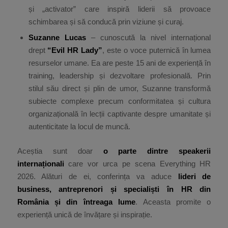
și „activator” care inspiră liderii să provoace
schimbarea și să conducă prin viziune și curaj.
Suzanne Lucas
– cunoscută la nivel internațional
drept
“Evil HR Lady”
, este o voce puternică în lumea
resurselor umane. Ea are peste 15 ani de experiență în
training, leadership și dezvoltare profesională. Prin
stilul său direct și plin de umor, Suzanne transformă
subiecte complexe precum conformitatea și cultura
organizațională în lecții captivante despre umanitate și
autenticitate la locul de muncă.
Aceștia sunt doar
o parte dintre speakerii
internaționali
care vor urca pe scena Everything HR
2026. Alături de ei, conferința va aduce
lideri de
business, antreprenori și specialiști în HR din
România și din întreaga lume
. Aceasta promite o
experiență unică de învățare și inspirație.