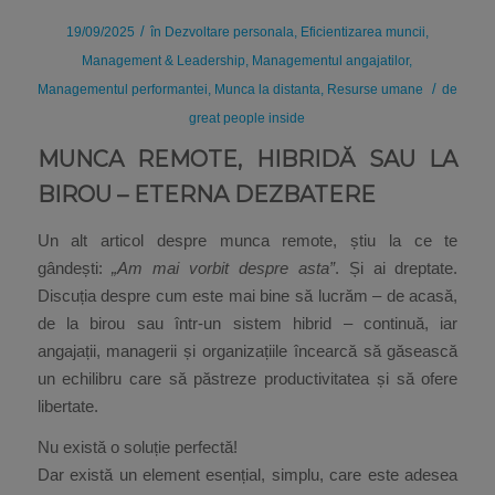
/
19/09/2025
în
Dezvoltare personala
,
Eficientizarea muncii
,
Management & Leadership
,
Managementul angajatilor
,
/
Managementul performantei
,
Munca la distanta
,
Resurse umane
de
great people inside
MUNCA REMOTE, HIBRIDĂ SAU LA
BIROU – ETERNA DEZBATERE
Un alt articol despre munca remote, știu la ce te
gândești:
„Am mai vorbit despre asta”
. Și ai dreptate.
Discuția despre cum este mai bine să lucrăm – de acasă,
de la birou sau într-un sistem hibrid – continuă, iar
angajații, managerii și organizațiile încearcă să găsească
un echilibru care să păstreze productivitatea și să ofere
libertate.
Nu există o soluție perfectă!
Dar există un element esențial, simplu, care este adesea