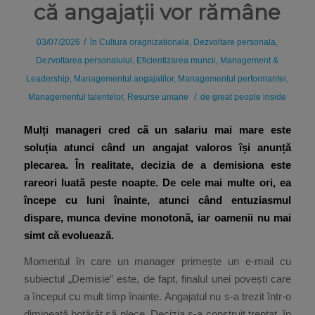
că angajații vor rămâne
/
03/07/2026
în
Cultura oragnizationala
,
Dezvoltare personala
,
Dezvoltarea personalului
,
Eficientizarea muncii
,
Management &
Leadership
,
Managementul angajatilor
,
Managementul performantei
,
/
Managementul talentelor
,
Resurse umane
de
great people inside
Mulți manageri cred că un salariu mai mare este
soluția atunci când un angajat valoros își anunță
plecarea. În realitate, decizia de a demisiona este
rareori luată peste noapte. De cele mai multe ori, ea
începe cu luni înainte, atunci când entuziasmul
dispare, munca devine monotonă, iar oamenii nu mai
simt că evoluează.
Momentul în care un manager primește un e-mail cu
subiectul „Demisie” este, de fapt, finalul unei povești care
a început cu mult timp înainte. Angajatul nu s-a trezit într-o
dimineață hotărât să plece. Decizia s-a construit treptat, în