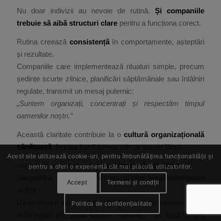
Nu doar indivizii au nevoie de rutină.
Și companiile
trebuie să aibă structuri clare
pentru a funcționa corect.
Rutina creează
consistență
în comportamente, așteptări
și rezultate.
Companiile care implementează ritualuri simple, precum
ședințe scurte zilnice, planificări săptămânale sau întâlniri
regulate, transmit un mesaj puternic:
„Suntem organizați, concentrați și respectăm timpul
oamenilor noștri.”
Această claritate contribuie la o
cultură organizațională
sănătoasă
, în care toată lumea știe ce are de făcut.
Acest site utilizează cookie-uri, pentru îmbunătățirea funcționalității și
Important de reținut: rutina
nu înseamnă rigiditate
.
pentru a oferi o experiență cât mai plăcută utilizatorilor.
Dimpotrivă, oferă un cadru stabil în care flexibilitatea poate
Accept
Termeni și condții
exista.
De exemplu, într-o echipă hibridă, o scurtă întâlnire online
Politica de confidențialitate
la începutul zilei poate asigura coerența, chiar dacă fiecare