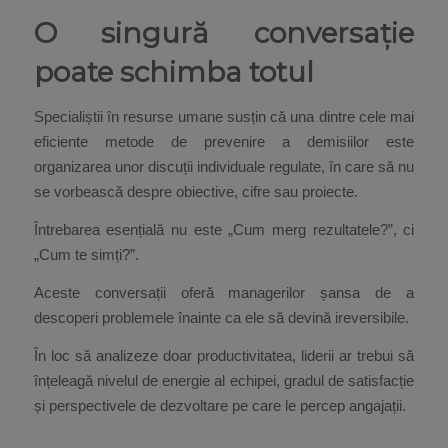
O singură conversație
poate schimba totul
Specialiștii în resurse umane susțin că una dintre cele mai
eficiente metode de prevenire a demisiilor este
organizarea unor discuții individuale regulate, în care să nu
se vorbească despre obiective, cifre sau proiecte.
Întrebarea esențială nu este „Cum merg rezultatele?”, ci
„Cum te simți?”.
Aceste conversații oferă managerilor șansa de a
descoperi problemele înainte ca ele să devină ireversibile.
În loc să analizeze doar productivitatea, liderii ar trebui să
înțeleagă nivelul de energie al echipei, gradul de satisfacție
și perspectivele de dezvoltare pe care le percep angajații.