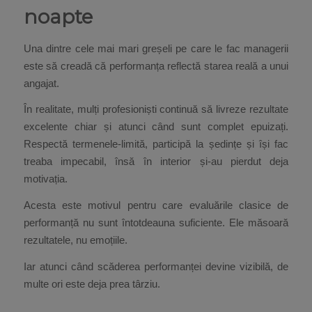
noapte
Una dintre cele mai mari greșeli pe care le fac managerii
este să creadă că performanța reflectă starea reală a unui
angajat.
În realitate, mulți profesioniști continuă să livreze rezultate
excelente chiar și atunci când sunt complet epuizați.
Respectă termenele-limită, participă la ședințe și își fac
treaba impecabil, însă în interior și-au pierdut deja
motivația.
Acesta este motivul pentru care evaluările clasice de
performanță nu sunt întotdeauna suficiente. Ele măsoară
rezultatele, nu emoțiile.
Iar atunci când scăderea performanței devine vizibilă, de
multe ori este deja prea târziu.