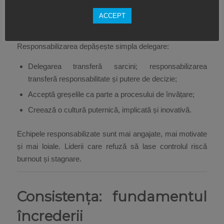
Succesul real apare atunci când oamenii din echipă sunt
încurajați să preia responsabilitate și să se dezvolte ca
ACCEPT
lideri.
Responsabilizarea depășește simpla delegare:
Delegarea transferă sarcini; responsabilizarea
transferă responsabilitate și putere de decizie;
Acceptă greșelile ca parte a procesului de învățare;
Creează o cultură puternică, implicată și inovativă.
Echipele responsabilizate sunt mai angajate, mai motivate
și mai loiale. Liderii care refuză să lase controlul riscă
burnout și stagnare.
Consistența: fundamentul
încrederii