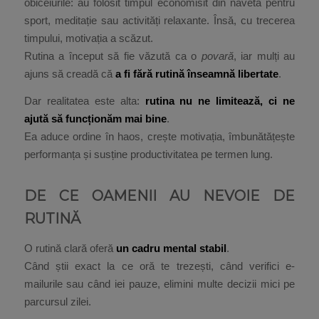
obiceiurile: au folosit timpul economisit din navetă pentru
sport, meditație sau activități relaxante. Însă, cu trecerea
timpului, motivația a scăzut.
Rutina a început să fie văzută ca o
povară
, iar mulți au
ajuns să creadă că
a fi fără rutină înseamnă libertate
.
Dar realitatea este alta:
rutina nu ne limitează, ci ne
ajută să funcționăm mai bine
.
Ea aduce ordine în haos, crește motivația, îmbunătățește
performanța și susține productivitatea pe termen lung.
DE CE OAMENII AU NEVOIE DE
RUTINĂ
O rutină clară oferă
un cadru mental stabil
.
Când știi exact la ce oră te trezești, când verifici e-
mailurile sau când iei pauze, elimini multe decizii mici pe
parcursul zilei.