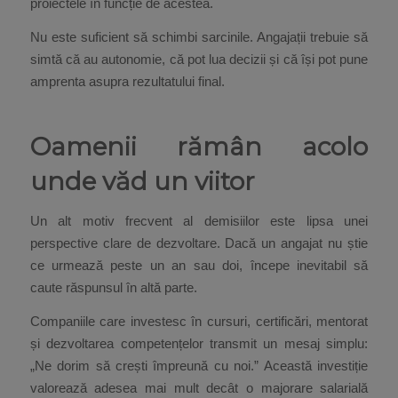
proiectele în funcție de acestea.
Nu este suficient să schimbi sarcinile. Angajații trebuie să
simtă că au autonomie, că pot lua decizii și că își pot pune
amprenta asupra rezultatului final.
Oamenii rămân acolo
unde văd un viitor
Un alt motiv frecvent al demisiilor este lipsa unei
perspective clare de dezvoltare. Dacă un angajat nu știe
ce urmează peste un an sau doi, începe inevitabil să
caute răspunsul în altă parte.
Companiile care investesc în cursuri, certificări, mentorat
și dezvoltarea competențelor transmit un mesaj simplu:
„Ne dorim să crești împreună cu noi.” Această investiție
valorează adesea mai mult decât o majorare salarială