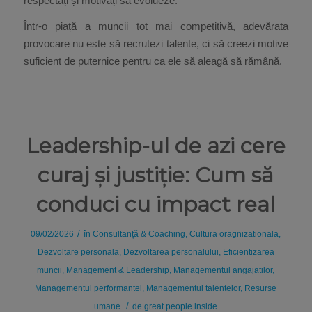
respectați și motivați să evolueze.
Într-o piață a muncii tot mai competitivă, adevărata
provocare nu este să recrutezi talente, ci să creezi motive
suficient de puternice pentru ca ele să aleagă să rămână.
Leadership-ul de azi cere
curaj și justiție: Cum să
conduci cu impact real
/
09/02/2026
în
Consultanță & Coaching
,
Cultura oragnizationala
,
Dezvoltare personala
,
Dezvoltarea personalului
,
Eficientizarea
muncii
,
Management & Leadership
,
Managementul angajatilor
,
Managementul performantei
,
Managementul talentelor
,
Resurse
/
umane
de
great people inside