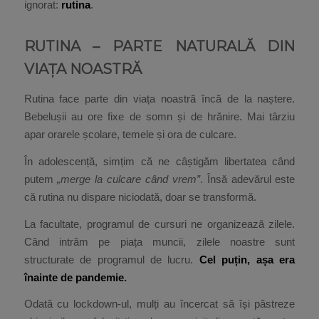
ignorat:
rutina
.
RUTINA – PARTE NATURALĂ DIN
VIAȚA NOASTRĂ
Rutina face parte din viața noastră încă de la naștere.
Bebelușii au ore fixe de somn și de hrănire. Mai târziu
apar orarele școlare, temele și ora de culcare.
În adolescență, simțim că ne câștigăm libertatea când
putem
„merge la culcare când vrem”
. Însă adevărul este
că rutina nu dispare niciodată, doar se transformă.
La facultate, programul de cursuri ne organizează zilele.
Când intrăm pe piața muncii, zilele noastre sunt
structurate de programul de lucru.
Cel puțin, așa era
înainte de pandemie.
Odată cu lockdown-ul, mulți au încercat să își păstreze