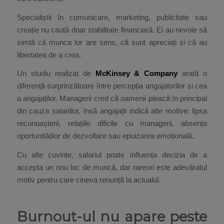
Specialiștii în comunicare, marketing, publicitate sau
creație nu caută doar stabilitate financiară. Ei au nevoie să
simtă că munca lor are sens, că sunt apreciați și că au
libertatea de a crea.
Un studiu realizat de
McKinsey & Company
arată o
diferență surprinzătoare între percepția angajatorilor și cea
a angajaților. Managerii cred că oamenii pleacă în principal
din cauza salariilor, însă angajații indică alte motive: lipsa
recunoașterii, relațiile dificile cu managerii, absența
oportunităților de dezvoltare sau epuizarea emoțională.
Cu alte cuvinte, salariul poate influența decizia de a
accepta un nou loc de muncă, dar rareori este adevăratul
motiv pentru care cineva renunță la actualul.
Burnout-ul nu apare peste