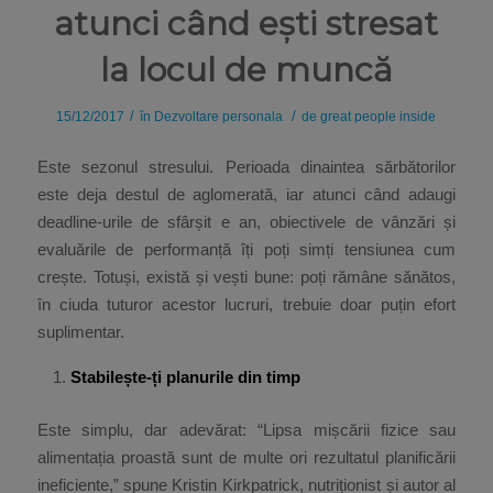
atunci când ești stresat
la locul de muncă
/
/
15/12/2017
în
Dezvoltare personala
de
great people inside
Este sezonul stresului. Perioada dinaintea sărbătorilor
este deja destul de aglomerată, iar atunci când adaugi
deadline-urile de sfârșit e an, obiectivele de vânzări și
evaluările de performanță îți poți simți tensiunea cum
crește. Totuși, există și vești bune: poți rămâne sănătos,
în ciuda tuturor acestor lucruri, trebuie doar puțin efort
suplimentar.
Stabilește-ți planurile din timp
Este simplu, dar adevărat: “Lipsa mișcării fizice sau
alimentația proastă sunt de multe ori rezultatul planificării
ineficiente,” spune Kristin Kirkpatrick, nutriționist și autor al