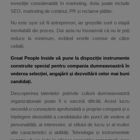
investiție considerabilă în marketing. Asta poate include
SEO, marketing de conținut, PR și reclame plătite.
Nu este ușor să fii antreprenori, iar greșelile sunt o etapă
inevitabilă din proces. Dar asta nu înseamnă că nu le poți
reduce la minimum, evitând erorile comise de către
ceilalți.
Great People Inside vă pune la dispoziție instrumente
construite special pentru compania dumneavoastră în
vederea selecției, angajării și dezvoltării celor mai buni
candidați.
Descoperirea talentelor potrivite culturii dumneavoastră
organizaționale poate fi o sarcină dificilă. Acest lucru
necesită o cunoaștere aprofundată a propriei companii și o
înțelegere deosebită a candidatului din punct de vedere al
personalității, al intereselor, al stilului de lucru și al multor
alte caracteristici și abilități. Tehnologia și instrumentele