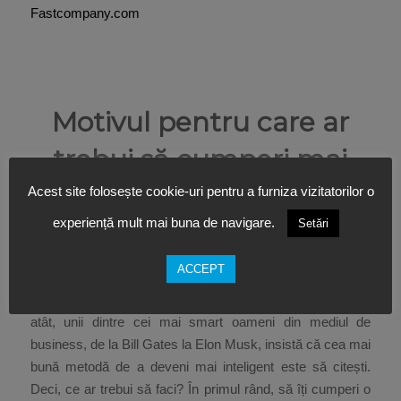
Fastcompany.com
Motivul pentru care ar
trebui să cumperi mai
multe cărți decât poți citi
Acest site folosește cookie-uri pentru a furniza vizitatorilor o
experiență mult mai buna de navigare.
Setări
/
/
08/12/2017
în
Learning
de
great people inside
ACCEPT
Învățarea continuă te face mai fericit, îți crește veniturile și
îmbunătățește sănătatea, spun experții. Mai mult decât
atât, unii dintre cei mai smart oameni din mediul de
business, de la Bill Gates la Elon Musk, insistă că cea mai
bună metodă de a deveni mai inteligent este să citești.
Deci, ce ar trebui să faci? În primul rând, să îți cumperi o