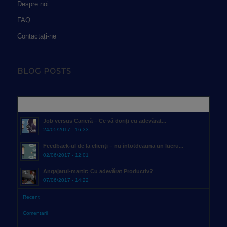
Despre noi
FAQ
Contactați-ne
BLOG POSTS
Popular
Job versus Carieră – Ce vă doriți cu adevărat...
24/05/2017 - 16:33
Feedback-ul de la clienți – nu întotdeauna un lucru...
02/06/2017 - 12:01
Angajatul-martir: Cu adevărat Productiv?
07/06/2017 - 14:22
Recent
Comentarii