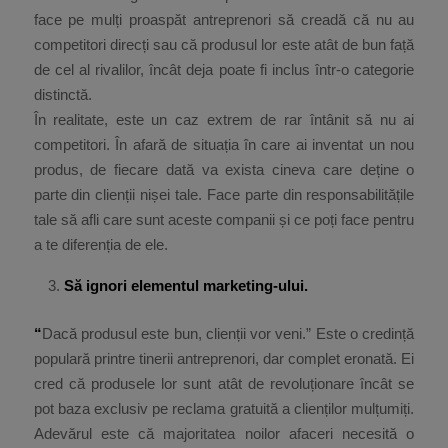
face pe mulți proaspăt antreprenori să creadă că nu au
competitori direcți sau că produsul lor este atât de bun față
de cel al rivalilor, încât deja poate fi inclus într-o categorie
distinctă.
În realitate, este un caz extrem de rar întânit să nu ai
competitori. În afară de situația în care ai inventat un nou
produs, de fiecare dată va exista cineva care deține o
parte din clienții nișei tale. Face parte din responsabilitățile
tale să afli care sunt aceste companii și ce poți face pentru
a te diferenția de ele.
Să ignori elementul marketing-ului.
“
Dacă produsul este bun, clienții vor veni.” Este o credință
populară printre tinerii antreprenori, dar complet eronată. Ei
cred că produsele lor sunt atât de revoluționare încât se
pot baza exclusiv pe reclama gratuită a clienților mulțumiți.
Adevărul este că majoritatea noilor afaceri necesită o