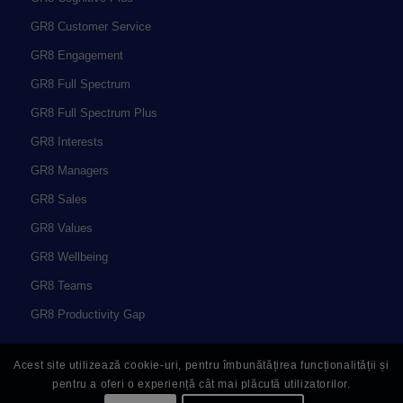
GR8 Customer Service
GR8 Engagement
GR8 Full Spectrum
GR8 Full Spectrum Plus
GR8 Interests
GR8 Managers
GR8 Sales
GR8 Values
GR8 Wellbeing
GR8 Teams
GR8 Productivity Gap
Acest site utilizează cookie-uri, pentru îmbunătățirea funcționalității și
pentru a oferi o experiență cât mai plăcută utilizatorilor.