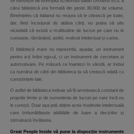
se folosește de exemplul scriitorului italian Umberto Eco, a
cărui bibliotecă era formată din peste 30.000 de volume.
Bineînțeles că italianul nu reușea să le citească pe toate,
dar, fiind înconjurat de atâtea cărți, nu putea să uite
niciodată că există o multitudine de lucruri pe care nu le
cunoaște, rămânând, astfel, motivat intelectual și curios.
O bibliotecă mare nu reprezintă, așadar, un instrument
pentru a-ți hrăni ego-ul, ci un instrument de cercetare și
automotivare. Pe măsură ce înaintezi în vârstă, ar trebui
ca numărul de cărți din biblioteca ta să crească odată cu
cunoștințele tale.
O astfel de biblioteca trebuie să îți amintească constant de
propriile limite și de sumedenia de lucruri pe care încă nu
le cunoști. Doar așa poți obține acea modestie intelectuală
care îmbunătățește abilitățile de luare a deciziilor și
stimulează învățarea.
Great People Inside vă pune la dispoziție instrumente