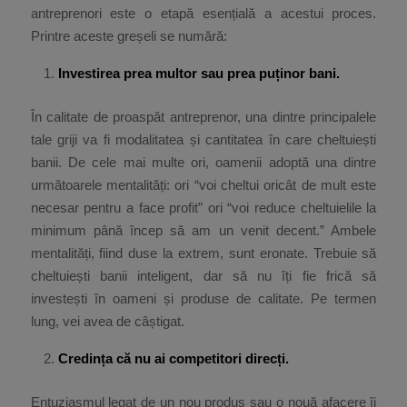
antreprenori este o etapă esențială a acestui proces.
Printre aceste greșeli se numără:
Investirea prea multor sau prea puținor bani.
În calitate de proaspăt antreprenor, una dintre principalele
tale griji va fi modalitatea și cantitatea în care cheltuiești
banii. De cele mai multe ori, oamenii adoptă una dintre
următoarele mentalități: ori “voi cheltui oricât de mult este
necesar pentru a face profit” ori “voi reduce cheltuielile la
minimum până încep să am un venit decent.” Ambele
mentalități, fiind duse la extrem, sunt eronate. Trebuie să
cheltuiești banii inteligent, dar să nu îți fie frică să
investești în oameni și produse de calitate. Pe termen
lung, vei avea de câștigat.
Credința că nu ai competitori direcți.
Entuziasmul legat de un nou produs sau o nouă afacere îi