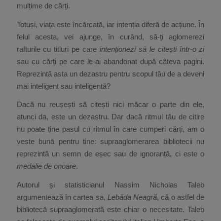
mulțime de cărți.
Totuși, viața este încărcată, iar intenția diferă de acțiune. În
felul acesta, vei ajunge, în curând, să-ți aglomerezi
rafturile cu titluri pe care
intenționezi să le citești într-o zi
sau cu cărți pe care le-ai abandonat după câteva pagini.
Reprezintă asta un dezastru pentru scopul tău de a deveni
mai inteligent sau inteligentă?
Dacă nu reușești să citești nici măcar o parte din ele,
atunci da, este un dezastru. Dar dacă ritmul tău de citire
nu poate ține pasul cu ritmul în care cumperi cărți, am o
veste bună pentru tine: supraaglomerarea bibliotecii nu
reprezintă un semn de eșec sau de ignoranță, ci este o
medalie de onoare
.
Autorul și statisticianul Nassim Nicholas Taleb
argumentează în cartea sa,
Lebăda Neagră
,
că o astfel de
bibliotecă supraaglomerată este chiar o necesitate. Taleb