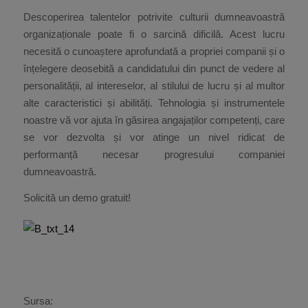
Descoperirea talentelor potrivite culturii dumneavoastră
organizaționale poate fi o sarcină dificilă. Acest lucru
necesită o cunoaștere aprofundată a propriei companii și o
înțelegere deosebită a candidatului din punct de vedere al
personalității, al intereselor, al stilului de lucru și al multor
alte caracteristici și abilități. Tehnologia și instrumentele
noastre vă vor ajuta în găsirea angajaților competenți, care
se vor dezvolta și vor atinge un nivel ridicat de
performanță necesar progresului companiei
dumneavoastră.
Solicită un demo gratuit!
Sursa: