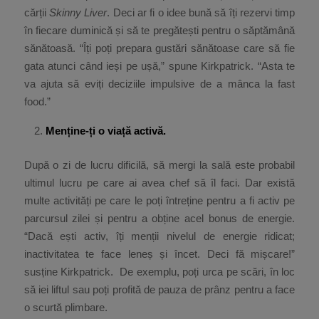
cărții
Skinny Liver
. Deci ar fi o idee bună să îți rezervi timp
în fiecare duminică și să te pregătești pentru o săptămână
sănătoasă. “Îți poți prepara gustări sănătoase care să fie
gata atunci când ieși pe ușă,” spune Kirkpatrick. “Asta te
va ajuta să eviți deciziile impulsive de a mânca la fast
food.”
Men
ține-ți o viață activă.
După o zi de lucru dificilă, să mergi la sală este probabil
ultimul lucru pe care ai avea chef să îl faci. Dar există
multe activități pe care le poți întreține pentru a fi activ pe
parcursul zilei și pentru a obține acel bonus de energie.
“Dacă ești activ, îți menții nivelul de energie ridicat;
inactivitatea te face leneș și încet. Deci fă mișcare!”
susține Kirkpatrick. De exemplu, poți urca pe scări, în loc
să iei liftul sau poți profită de pauza de prânz pentru a face
o scurtă plimbare.