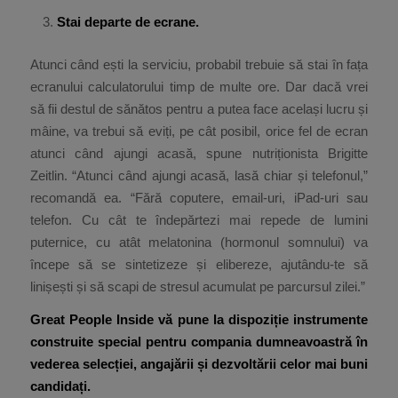
Stai departe de ecrane.
Atunci când ești la serviciu, probabil trebuie să stai în fața
ecranului calculatorului timp de multe ore. Dar dacă vrei
să fii destul de sănătos pentru a putea face același lucru și
mâine, va trebui să eviți, pe cât posibil, orice fel de ecran
atunci când ajungi acasă, spune nutriționista Brigitte
Zeitlin. “Atunci când ajungi acasă, lasă chiar și telefonul,”
recomandă ea. “Fără coputere, email-uri, iPad-uri sau
telefon. Cu cât te îndepărtezi mai repede de lumini
puternice, cu atât melatonina (hormonul somnului) va
începe să se sintetizeze și elibereze, ajutându-te să
linișești și să scapi de stresul acumulat pe parcursul zilei.”
Great People Inside vă pune la dispoziție instrumente
construite special pentru compania dumneavoastră în
vederea selecției, angajării și dezvoltării celor mai buni
candidați.