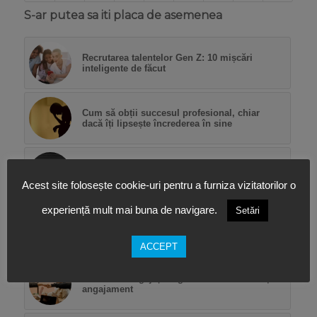
S-ar putea sa iti placa de asemenea
Recrutarea talentelor Gen Z: 10 mișcări
inteligente de făcut
Cum să obții succesul profesional, chiar
dacă îți lipsește încrederea în sine
Dezvoltarea afacerii într-o recesiune
economică
Acest site folosește cookie-uri pentru a furniza vizitatorilor o
experiență mult mai buna de navigare.
Setări
9 sfaturi pentru a-ți găsi scopul în viață
ACCEPT
Libertatea angajaților generează loialitate și
angajament