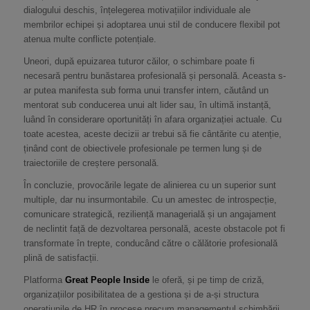
dialogului deschis, înțelegerea motivațiilor individuale ale
membrilor echipei și adoptarea unui stil de conducere flexibil pot
atenua multe conflicte potențiale.
Uneori, după epuizarea tuturor căilor, o schimbare poate fi
necesară pentru bunăstarea profesională și personală. Aceasta s-
ar putea manifesta sub forma unui transfer intern, căutând un
mentorat sub conducerea unui alt lider sau, în ultimă instanță,
luând în considerare oportunități în afara organizației actuale. Cu
toate acestea, aceste decizii ar trebui să fie cântărite cu atenție,
ținând cont de obiectivele profesionale pe termen lung și de
traiectoriile de creștere personală.
În concluzie, provocările legate de alinierea cu un superior sunt
multiple, dar nu insurmontabile. Cu un amestec de introspecție,
comunicare strategică, reziliență managerială și un angajament
de neclintit față de dezvoltarea personală, aceste obstacole pot fi
transformate în trepte, conducând către o călătorie profesională
plină de satisfacții.
Platforma
Great People Inside
le oferă, și pe timp de criză,
organizațiilor posibilitatea de a gestiona și de a-și structura
operațiunile de HR în procese precum managementul schimbării,