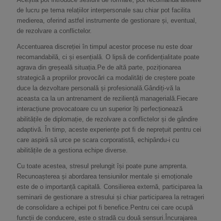
de lucru pe tema relațiilor interpersonale sau chiar pot facilita
medierea, oferind astfel instrumente de gestionare și, eventual,
de rezolvare a conflictelor.
Accentuarea discreției în timpul acestor procese nu este doar
recomandabilă, ci și esențială. O lipsă de confidențialitate poate
agrava din greșeală situația.Pe de altă parte, poziționarea
strategică a propriilor provocări ca modalități de creștere poate
duce la dezvoltare personală și profesională.Gândiți-vă la
aceasta ca la un antrenament de reziliență managerială.Fiecare
interacțiune provocatoare cu un superior îți perfecționează
abilitățile de diplomație, de rezolvare a conflictelor și de gândire
adaptivă. În timp, aceste experiențe pot fi de neprețuit pentru cei
care aspiră să urce pe scara corporatistă, echipându-i cu
abilitățile de a gestiona echipe diverse.
Cu toate acestea, stresul prelungit își poate pune amprenta.
Recunoașterea și abordarea tensiunilor mentale și emoționale
este de o importanță capitală. Consilierea externă, participarea la
seminarii de gestionare a stresului și chiar participarea la retrageri
de consolidare a echipei pot fi benefice.Pentru cei care ocupă
funcții de conducere, este o stradă cu două sensuri.Încurajarea