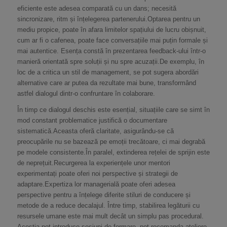
eficiente este adesea comparată cu un dans; necesită
sincronizare, ritm și înțelegerea partenerului.Optarea pentru un
mediu propice, poate în afara limitelor spațiului de lucru obișnuit,
cum ar fi o cafenea, poate face conversațiile mai puțin formale și
mai autentice. Esența constă în prezentarea feedback-ului într-o
manieră orientată spre soluții și nu spre acuzații.De exemplu, în
loc de a critica un stil de management, se pot sugera abordări
alternative care ar putea da rezultate mai bune, transformând
astfel dialogul dintr-o confruntare în colaborare.
În timp ce dialogul deschis este esențial, situațiile care se simt în
mod constant problematice justifică o documentare
sistematică.Aceasta oferă claritate, asigurându-se că
preocupările nu se bazează pe emoții trecătoare, ci mai degrabă
pe modele consistente.În paralel, extinderea rețelei de sprijin este
de neprețuit.Recurgerea la experiențele unor mentori
experimentați poate oferi noi perspective și strategii de
adaptare.Expertiza lor managerială poate oferi adesea
perspective pentru a înțelege diferite stiluri de conducere și
metode de a reduce decalajul. Între timp, stabilirea legăturii cu
resursele umane este mai mult decât un simplu pas procedural.
Aceștia pot introduce sesiuni de formare, pot recomanda ateliere