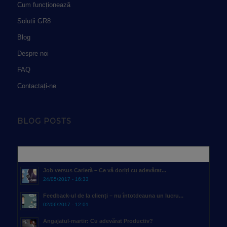
Cum funcționează
Solutii GR8
Blog
Despre noi
FAQ
Contactați-ne
BLOG POSTS
Popular
Job versus Carieră – Ce vă doriți cu adevărat...
24/05/2017 - 16:33
Feedback-ul de la clienți – nu întotdeauna un lucru...
02/06/2017 - 12:01
Angajatul-martir: Cu adevărat Productiv?