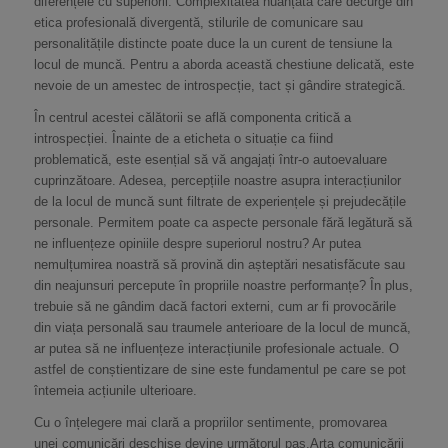
diferențele cu superiorii. Complexitatea nuanțată care decurge din
etica profesională divergentă, stilurile de comunicare sau
personalitățile distincte poate duce la un curent de tensiune la
locul de muncă. Pentru a aborda această chestiune delicată, este
nevoie de un amestec de introspecție, tact și gândire strategică.
În centrul acestei călătorii se află componenta critică a
introspecției. Înainte de a eticheta o situație ca fiind
problematică, este esențial să vă angajați într-o autoevaluare
cuprinzătoare. Adesea, percepțiile noastre asupra interacțiunilor
de la locul de muncă sunt filtrate de experiențele și prejudecățile
personale. Permitem poate ca aspecte personale fără legătură să
ne influențeze opiniile despre superiorul nostru? Ar putea
nemulțumirea noastră să provină din așteptări nesatisfăcute sau
din neajunsuri percepute în propriile noastre performanțe? În plus,
trebuie să ne gândim dacă factori externi, cum ar fi provocările
din viața personală sau traumele anterioare de la locul de muncă,
ar putea să ne influențeze interacțiunile profesionale actuale. O
astfel de conștientizare de sine este fundamentul pe care se pot
întemeia acțiunile ulterioare.
Cu o înțelegere mai clară a propriilor sentimente, promovarea
unei comunicări deschise devine următorul pas.Arta comunicării