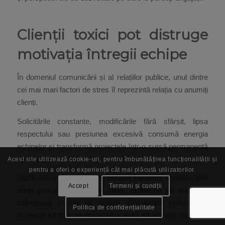
Clienții toxici pot distruge
motivația întregii echipe
În domeniul comunicării și al relațiilor publice, unul dintre
cei mai mari factori de stres îl reprezintă relația cu anumiți
clienți.
Solicitările constante, modificările fără sfârșit, lipsa
respectului sau presiunea excesivă consumă energia
echipelor și transformă proiectele într-o sursă permanentă
de anxietate.
Acest site utilizează cookie-uri, pentru îmbunătățirea funcționalității și
pentru a oferi o experiență cât mai plăcută utilizatorilor.
Dacă mai mulți membri ai echipei identifică același client
Accept
Termeni și condții
drept principală sursă de stres, problema nu mai este
individuală, ci una de sistem. Companiile performante
Politica de confidențialitate
încearcă să limiteze impactul acestor situații prin stabilirea