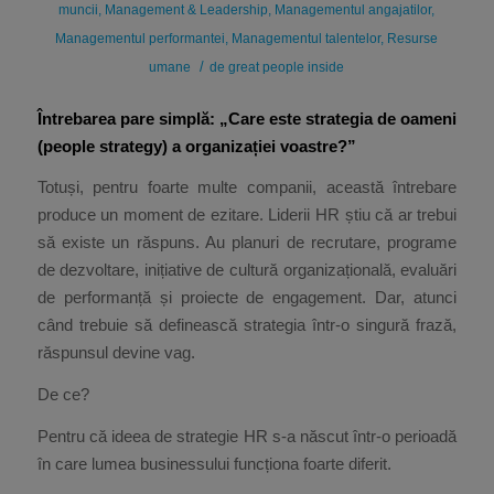
muncii
,
Management & Leadership
,
Managementul angajatilor
,
Managementul performantei
,
Managementul talentelor
,
Resurse
/
umane
de
great people inside
Întrebarea pare simplă: „Care este strategia de oameni
(people strategy) a organizației voastre?”
Totuși, pentru foarte multe companii, această întrebare
produce un moment de ezitare. Liderii HR știu că ar trebui
să existe un răspuns. Au planuri de recrutare, programe
de dezvoltare, inițiative de cultură organizațională, evaluări
de performanță și proiecte de engagement. Dar, atunci
când trebuie să definească strategia într-o singură frază,
răspunsul devine vag.
De ce?
Pentru că ideea de strategie HR s-a născut într-o perioadă
în care lumea businessului funcționa foarte diferit.