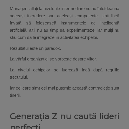
Managerii aflați la nivelurile intermediare nu au întotdeauna
aceeași încredere sau aceleași competențe. Unii încă
învață să folosească instrumentele de inteligență
artificială, alții nu au timp să experimenteze, iar mulți nu
știu cum să le integreze în activitatea echipelor.
Rezultatul este un paradox.
La vârful organizației se vorbește despre viitor.
La nivelul echipelor se lucrează încă după regulile
trecutului.
Iar cei care simt cel mai puternic această contradicție sunt
tinerii.
Generația Z nu caută lideri
perfecți