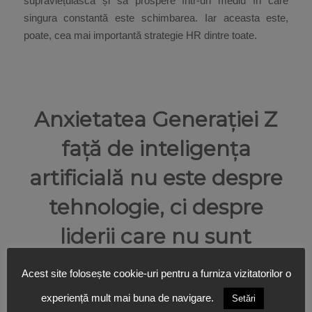
supraviețuiască și să prospere într-un mediu în care
singura constantă este schimbarea. Iar aceasta este,
poate, cea mai importantă strategie HR dintre toate.
Anxietatea Generației Z
față de inteligența
artificială nu este despre
tehnologie, ci despre
liderii care nu sunt
pregătiți să conducă
Acest site folosește cookie-uri pentru a furniza vizitatorilor o
schimbarea
experiență mult mai buna de navigare.
Setări