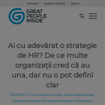
Parteneri
Evaluare Gratuita
Sign in
Ai cu adevărat o strategie
de HR? De ce multe
organizații cred că au
una, dar nu o pot defini
clar
/
22/07/2026
în
Consultanță & Coaching
,
Cultura oragnizationala
,
Dezvoltare personala
,
Dezvoltarea personalului
,
Eficientizarea