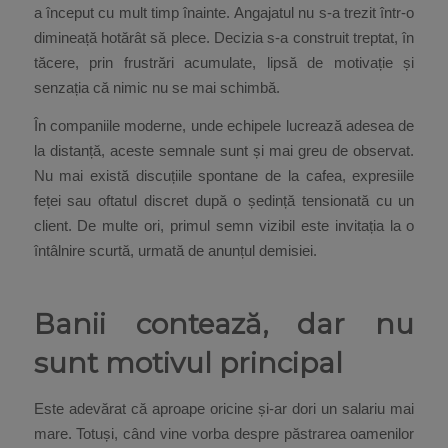
a început cu mult timp înainte. Angajatul nu s-a trezit într-o
dimineață hotărât să plece. Decizia s-a construit treptat, în
tăcere, prin frustrări acumulate, lipsă de motivație și
senzația că nimic nu se mai schimbă.
În companiile moderne, unde echipele lucrează adesea de
la distanță, aceste semnale sunt și mai greu de observat.
Nu mai există discuțiile spontane de la cafea, expresiile
feței sau oftatul discret după o ședință tensionată cu un
client. De multe ori, primul semn vizibil este invitația la o
întâlnire scurtă, urmată de anunțul demisiei.
Banii contează, dar nu
sunt motivul principal
Este adevărat că aproape oricine și-ar dori un salariu mai
mare. Totuși, când vine vorba despre păstrarea oamenilor