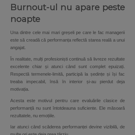
Burnout-ul nu apare peste
noapte
Una dintre cele mai mari greșeli pe care le fac managerii
este să creadă că performanța reflectă starea reală a unui
angajat.
În realitate, mulți profesioniști continuă să livreze rezultate
excelente chiar și atunci când sunt complet epuizați.
Respectă termenele-limită, participă la ședințe și își fac
treaba impecabil, însă în interior și-au pierdut deja
motivația.
Acesta este motivul pentru care evaluările clasice de
performanță nu sunt întotdeauna suficiente. Ele măsoară
rezultatele, nu emoțiile.
Iar atunci când scăderea performanței devine vizibilă, de
multe ori este deja prea târziu.