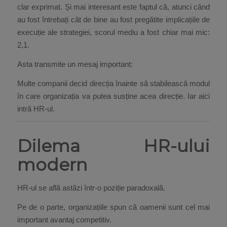
clar exprimat. Și mai interesant este faptul că, atunci când
au fost întrebați cât de bine au fost pregătite implicațiile de
execuție ale strategiei, scorul mediu a fost chiar mai mic:
2,1.
Asta transmite un mesaj important:
Multe companii decid direcția înainte să stabilească modul
în care organizația va putea susține acea direcție. Iar aici
intră HR-ul.
Dilema HR-ului
modern
HR-ul se află astăzi într-o poziție paradoxală.
Pe de o parte, organizațiile spun că oamenii sunt cel mai
important avantaj competitiv.