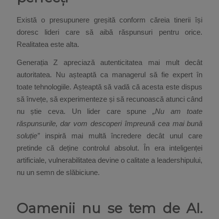
Există o presupunere greșită conform căreia tinerii își
doresc lideri care să aibă răspunsuri pentru orice.
Realitatea este alta.
Generația Z apreciază autenticitatea mai mult decât
autoritatea. Nu așteaptă ca managerul să fie expert în
toate tehnologiile. Așteaptă să vadă că acesta este dispus
să învețe, să experimenteze și să recunoască atunci când
nu știe ceva. Un lider care spune
„Nu am toate
răspunsurile, dar vom descoperi împreună cea mai bună
soluție”
inspiră mai multă încredere decât unul care
pretinde că deține controlul absolut. În era inteligenței
artificiale, vulnerabilitatea devine o calitate a leadershipului,
nu un semn de slăbiciune.
Oamenii nu se tem de AI.