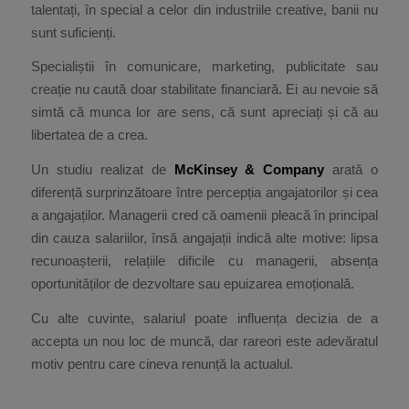
talentați, în special a celor din industriile creative, banii nu
sunt suficienți.
Specialiștii în comunicare, marketing, publicitate sau
creație nu caută doar stabilitate financiară. Ei au nevoie să
simtă că munca lor are sens, că sunt apreciați și că au
libertatea de a crea.
Un studiu realizat de
McKinsey & Company
arată o
diferență surprinzătoare între percepția angajatorilor și cea
a angajaților. Managerii cred că oamenii pleacă în principal
din cauza salariilor, însă angajații indică alte motive: lipsa
recunoașterii, relațiile dificile cu managerii, absența
oportunităților de dezvoltare sau epuizarea emoțională.
Cu alte cuvinte, salariul poate influența decizia de a
accepta un nou loc de muncă, dar rareori este adevăratul
motiv pentru care cineva renunță la actualul.