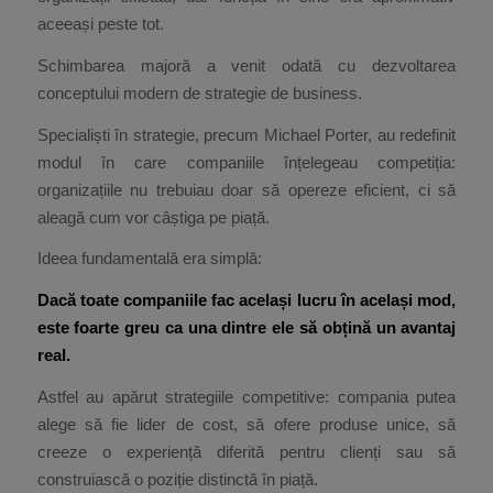
aceeași peste tot.
Schimbarea majoră a venit odată cu dezvoltarea
conceptului modern de strategie de business.
Specialiști în strategie, precum Michael Porter, au redefinit
modul în care companiile înțelegeau competiția:
organizațiile nu trebuiau doar să opereze eficient, ci să
aleagă cum vor câștiga pe piață.
Ideea fundamentală era simplă:
Dacă toate companiile fac același lucru în același mod,
este foarte greu ca una dintre ele să obțină un avantaj
real.
Astfel au apărut strategiile competitive: compania putea
alege să fie lider de cost, să ofere produse unice, să
creeze o experiență diferită pentru clienți sau să
construiască o poziție distinctă în piață.