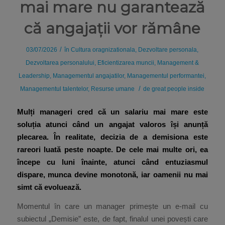
mai mare nu garantează
că angajații vor rămâne
/
03/07/2026
în
Cultura oragnizationala
,
Dezvoltare personala
,
Dezvoltarea personalului
,
Eficientizarea muncii
,
Management &
Leadership
,
Managementul angajatilor
,
Managementul performantei
,
/
Managementul talentelor
,
Resurse umane
de
great people inside
Mulți manageri cred că un salariu mai mare este
soluția atunci când un angajat valoros își anunță
plecarea. În realitate, decizia de a demisiona este
rareori luată peste noapte. De cele mai multe ori, ea
începe cu luni înainte, atunci când entuziasmul
dispare, munca devine monotonă, iar oamenii nu mai
simt că evoluează.
Momentul în care un manager primește un e-mail cu
subiectul „Demisie” este, de fapt, finalul unei povești care