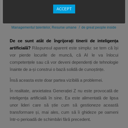
/
16/07/2026
în
Cultura oragnizationala
,
Dezvoltare personala
,
ACCEPT
Dezvoltarea personalului
,
Eficientizarea muncii
,
Management &
Leadership
,
Managementul angajatilor
,
Managementul performantei
,
/
Managementul talentelor
,
Resurse umane
de
great people inside
De ce sunt atât de îngrijorați tinerii de inteligența
artificială?
Răspunsul aparent este simplu: se tem că își
vor pierde locurile de muncă, că AI le va înlocui
competențele sau că vor deveni dependenți de tehnologie
înainte de a-și construi o bază solidă de cunoștințe.
Însă aceasta este doar partea vizibilă a problemei.
În realitate, anxietatea Generației Z nu este provocată de
inteligența artificială în sine. Ea este alimentată de lipsa
unor lideri care să știe cum să gestioneze această
transformare și, mai ales, cum să îi ghideze pe oameni
într-o perioadă de schimbări fără precedent.