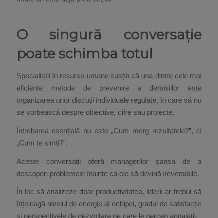
O singură conversație
poate schimba totul
Specialiștii în resurse umane susțin că una dintre cele mai
eficiente metode de prevenire a demisiilor este
organizarea unor discuții individuale regulate, în care să nu
se vorbească despre obiective, cifre sau proiecte.
Întrebarea esențială nu este „Cum merg rezultatele?”, ci
„Cum te simți?”.
Aceste conversații oferă managerilor șansa de a
descoperi problemele înainte ca ele să devină ireversibile.
În loc să analizeze doar productivitatea, liderii ar trebui să
înțeleagă nivelul de energie al echipei, gradul de satisfacție
și perspectivele de dezvoltare pe care le percep angajații.