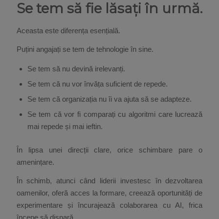
Se tem să fie lăsați în urmă.
Aceasta este diferența esențială.
Puțini angajați se tem de tehnologie în sine.
Se tem să nu devină irelevanți.
Se tem că nu vor învăța suficient de repede.
Se tem că organizația nu îi va ajuta să se adapteze.
Se tem că vor fi comparați cu algoritmi care lucrează
mai repede și mai ieftin.
În lipsa unei direcții clare, orice schimbare pare o
amenințare.
În schimb, atunci când liderii investesc în dezvoltarea
oamenilor, oferă acces la formare, creează oportunități de
experimentare și încurajează colaborarea cu AI, frica
începe să dispară.