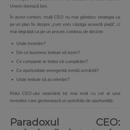
Uneori durează luni.
În acest context, mulți CEO nu mai gândesc strategia ca
pe un plan fix despre „cum vom câștiga această piață”, ci
mai degrabă ca pe un proces continuu de decizie:
Unde investim?
Din ce business trebuie să ieșim?
Ce companie ar trebui să cumpărăm?
Ce oportunitate emergentă merită urmărită?
Unde trebuie să accelerăm?
Rolul CEO-ului seamănă tot mai mult cu cel al unui
investitor care gestionează un portofoliu de oportunități.
Paradoxul CEO: