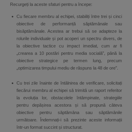
Recurgeți la aceste sfaturi pentru a începe:
Cu fiecare membru al echipei, stabiliți între trei și cinci
obiective de performanță săptămânale sau
bisăptămânale. Acestea ar trebui să se adapteze la
rolurile individuale și pot acoperi un spectru divers, de
la obiective tactice cu impact imediat, cum ar fi
„crearea a 10 postări pentru media socială”, până la
obiective strategice pe termen lung, precum
„optimizarea timpului mediu de răspuns la 48 de ore”.
Cu trei zile înainte de întâlnirea de verificare, solicitați
fiecărui membru al echipei să trimită un raport referitor
la evoluția lor, obstacolele întâmpinate, strategiile
pentru depășirea acestora și să propună câteva
obiective pentru săptămâna sau săptămânile
următoare. Îndemnați-i să prezinte aceste informații
într-un format succint și structurat.