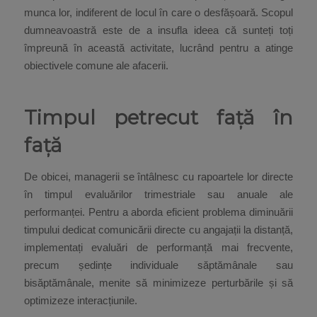
munca lor, indiferent de locul în care o desfășoară. Scopul
dumneavoastră este de a insufla ideea că sunteți toți
împreună în această activitate, lucrând pentru a atinge
obiectivele comune ale afacerii.
Timpul petrecut față în
față
De obicei, managerii se întâlnesc cu rapoartele lor directe
în timpul evaluărilor trimestriale sau anuale ale
performanței. Pentru a aborda eficient problema diminuării
timpului dedicat comunicării directe cu angajații la distanță,
implementați evaluări de performanță mai frecvente,
precum ședințe individuale săptămânale sau
bisăptămânale, menite să minimizeze perturbările și să
optimizeze interacțiunile.