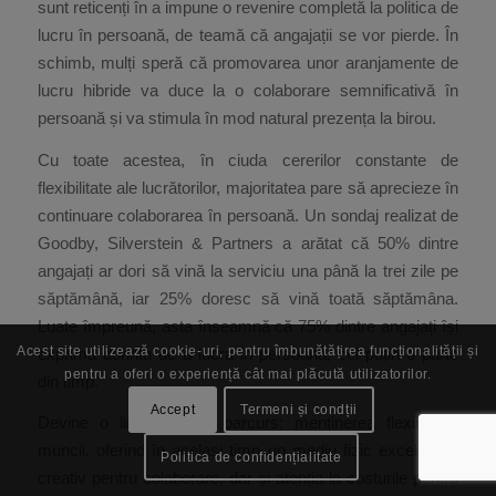
sunt reticenți în a impune o revenire completă la politica de
lucru în persoană, de teamă că angajații se vor pierde. În
schimb, mulți speră că promovarea unor aranjamente de
lucru hibride va duce la o colaborare semnificativă în
persoană și va stimula în mod natural prezența la birou.
Cu toate acestea, în ciuda cererilor constante de
flexibilitate ale lucrătorilor, majoritatea pare să aprecieze în
continuare colaborarea în persoană. Un sondaj realizat de
Goodby, Silverstein & Partners a arătat că 50% dintre
angajați ar dori să vină la serviciu una până la trei zile pe
săptămână, iar 25% doresc să vină toată săptămâna.
Luate împreună, asta înseamnă că 75% dintre angajați își
Acest site utilizează cookie-uri, pentru îmbunătățirea funcționalității și
exprimă dorința de a lucra în persoană, cel puțin o parte
pentru a oferi o experiență cât mai plăcută utilizatorilor.
din timp.
Accept
Termeni și condții
Devine o linie fină de parcurs: menținerea flexibilității
muncii, oferind în același timp un mediu fizic excelent și
Politica de confidențialitate
creativ pentru colaborare, dar și atenția la costurile pentru