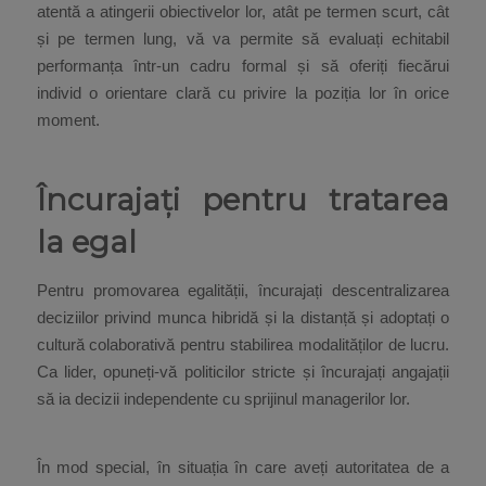
atentă a atingerii obiectivelor lor, atât pe termen scurt, cât
și pe termen lung, vă va permite să evaluați echitabil
performanța într-un cadru formal și să oferiți fiecărui
individ o orientare clară cu privire la poziția lor în orice
moment.
Încurajați pentru tratarea
la egal
Pentru promovarea egalității, încurajați descentralizarea
deciziilor privind munca hibridă și la distanță și adoptați o
cultură colaborativă pentru stabilirea modalităților de lucru.
Ca lider, opuneți-vă politicilor stricte și încurajați angajații
să ia decizii independente cu sprijinul managerilor lor.
În mod special, în situația în care aveți autoritatea de a