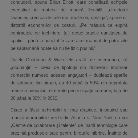
conducerii, spune Brian Elliott, care consiliază echipele
executive în materie de muncă flexibilă, „directorul
financiar, cred că de cele mai multe ori, câștigă”, spune el,
datorită economiilor de costuri. „Pe măsură ce expiră
contractele de închiriere, [ei] reduc practic cantitatea de
spațiu – până la punctul în care acel mandat de patru zile
pe săptămână poate să nu fie fizic posibil.”
Datele Cushman & Wakefield arată, de asemenea, că
„ocupanții” – ceea ce tipologii din domeniul imobiliar
comercial numesc adesea angajatori – dublează spațiile
de adunare din birouri, cu 40 până la 50% din suprafața
medie a birourilor rezervate pentru spații comune, față de
20 până la 30% în 2019.
Cisco a făcut schimbări și mai drastice, înlocuind sau
renovând imobilele vechi din Atlanta și New York cu noi
„Centre de colaborare și talente” de înaltă tehnologie care
prezintă produsele sale pentru birourile hibride. Înainte de