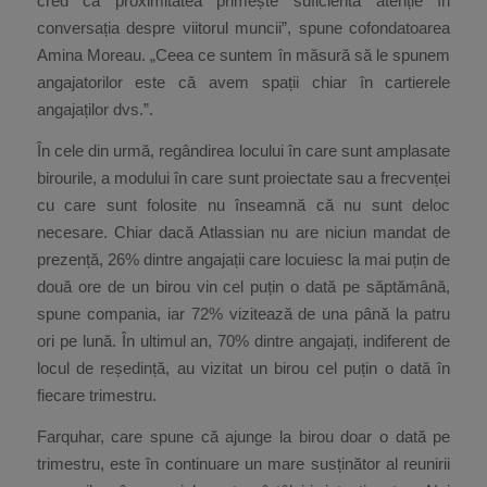
cred că proximitatea primește suficientă atenție în
conversația despre viitorul muncii”, spune cofondatoarea
Amina Moreau. „Ceea ce suntem în măsură să le spunem
angajatorilor este că avem spații chiar în cartierele
angajaților dvs.”.
În cele din urmă, regândirea locului în care sunt amplasate
birourile, a modului în care sunt proiectate sau a frecvenței
cu care sunt folosite nu înseamnă că nu sunt deloc
necesare. Chiar dacă Atlassian nu are niciun mandat de
prezență, 26% dintre angajații care locuiesc la mai puțin de
două ore de un birou vin cel puțin o dată pe săptămână,
spune compania, iar 72% vizitează de una până la patru
ori pe lună. În ultimul an, 70% dintre angajați, indiferent de
locul de reședință, au vizitat un birou cel puțin o dată în
fiecare trimestru.
Farquhar, care spune că ajunge la birou doar o dată pe
trimestru, este în continuare un mare susținător al reunirii