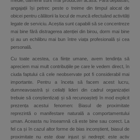
medie, oamenii sunt mai productivi acasă. Fără deplasări,
angajații își petrec peste o treime din timpul alocat de
obicei pentru călătorii la locul de muncă efectuând activități
legate de serviciu. Aceștia sunt capabili să se concentreze
mai bine fără distragerea atenției din birou, dorm mai bine
și au un echilibru mai bun între viața profesională și cea
personală.
Cu toate acestea, ca ființe umane, avem tendința să
apreciem mai mult contribuțiile pe care le vedem direct, în
ciuda faptului că cele neobservate pot fi considerabil mai
importante. Pentru a înceta să facem acest lucru,
dumneavoastră și ceilalți lideri din cadrul organizației
trebuie să conștientizați și să recunoașteți în mod explicit
prezența acestui fenomen: Biasul de proximitate
reprezintă o manifestare naturală a comportamentului
uman. Aceasta nu înseamnă că este bine sau corect. La
fel ca și în cazul altor forme de bias inconștient, biasul de
proximitate nu este doar injust și nedrept: este activ