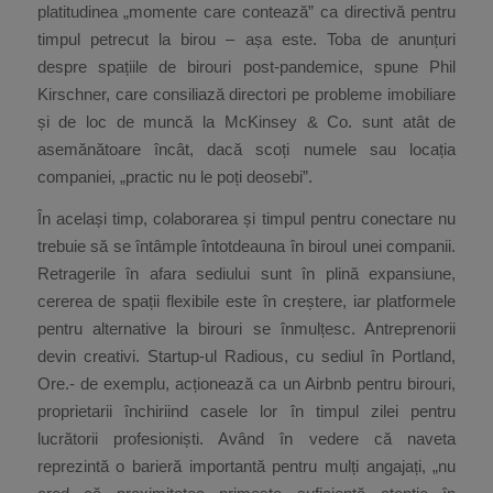
platitudinea „momente care contează” ca directivă pentru
timpul petrecut la birou – așa este. Toba de anunțuri
despre spațiile de birouri post-pandemice, spune Phil
Kirschner, care consiliază directori pe probleme imobiliare
și de loc de muncă la McKinsey & Co. sunt atât de
asemănătoare încât, dacă scoți numele sau locația
companiei, „practic nu le poți deosebi”.
În același timp, colaborarea și timpul pentru conectare nu
trebuie să se întâmple întotdeauna în biroul unei companii.
Retragerile în afara sediului sunt în plină expansiune,
cererea de spații flexibile este în creștere, iar platformele
pentru alternative la birouri se înmulțesc. Antreprenorii
devin creativi. Startup-ul Radious, cu sediul în Portland,
Ore.- de exemplu, acționează ca un Airbnb pentru birouri,
proprietarii închiriind casele lor în timpul zilei pentru
lucrătorii profesioniști. Având în vedere că naveta
reprezintă o barieră importantă pentru mulți angajați, „nu