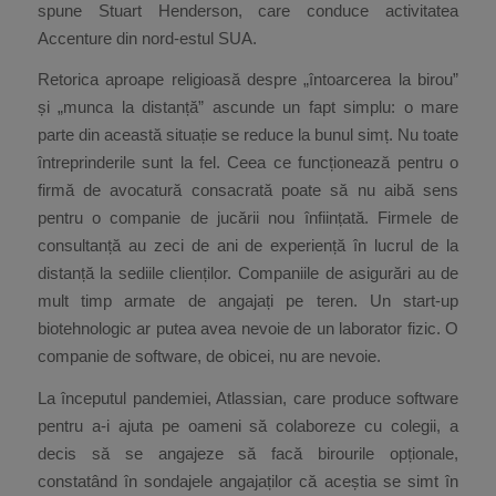
spune Stuart Henderson, care conduce activitatea
Accenture din nord-estul SUA.
Retorica aproape religioasă despre „întoarcerea la birou”
și „munca la distanță” ascunde un fapt simplu: o mare
parte din această situație se reduce la bunul simț. Nu toate
întreprinderile sunt la fel. Ceea ce funcționează pentru o
firmă de avocatură consacrată poate să nu aibă sens
pentru o companie de jucării nou înființată. Firmele de
consultanță au zeci de ani de experiență în lucrul de la
distanță la sediile clienților. Companiile de asigurări au de
mult timp armate de angajați pe teren. Un start-up
biotehnologic ar putea avea nevoie de un laborator fizic. O
companie de software, de obicei, nu are nevoie.
La începutul pandemiei, Atlassian, care produce software
pentru a-i ajuta pe oameni să colaboreze cu colegii, a
decis să se angajeze să facă birourile opționale,
constatând în sondajele angajaților că aceștia se simt în