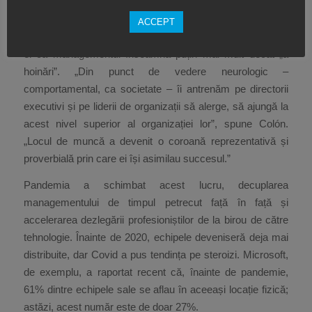
De-a lungul timpului, a devenit, de asemenea, un loc care
ACCEPT
a alimentat orgoliile directorilor și i-a convins pe unii dintre
ei că managementul înseamnă puțin mai mult decât „a
hoinări”. „Din punct de vedere neurologic –
comportamental, ca societate – îi antrenăm pe directorii
executivi și pe liderii de organizații să alerge, să ajungă la
acest nivel superior al organizației lor”, spune Colón.
„Locul de muncă a devenit o coroană reprezentativă și
proverbială prin care ei își asimilau succesul.”
Pandemia a schimbat acest lucru, decuplarea
managementului de timpul petrecut față în față și
accelerarea dezlegării profesioniștilor de la birou de către
tehnologie. Înainte de 2020, echipele deveniseră deja mai
distribuite, dar Covid a pus tendința pe steroizi. Microsoft,
de exemplu, a raportat recent că, înainte de pandemie,
61% dintre echipele sale se aflau în aceeași locație fizică;
astăzi, acest număr este de doar 27%.