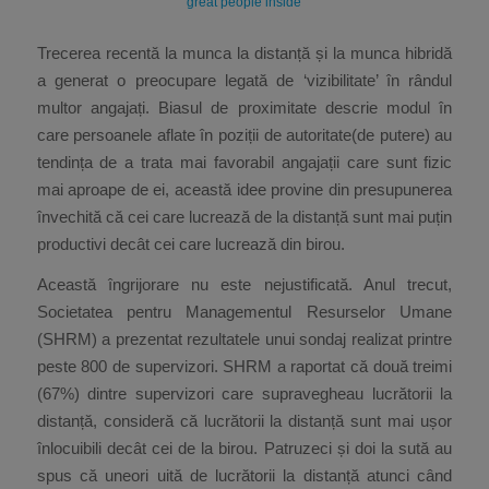
great people inside
Trecerea recentă la munca la distanță și la munca hibridă
a generat o preocupare legată de ‘vizibilitate’ în rândul
multor angajați. Biasul de proximitate descrie modul în
care persoanele aflate în poziții de autoritate(de putere) au
tendința de a trata mai favorabil angajații care sunt fizic
mai aproape de ei, această idee provine din presupunerea
învechită că cei care lucrează de la distanță sunt mai puțin
productivi decât cei care lucrează din birou.
Această îngrijorare nu este nejustificată. Anul trecut,
Societatea pentru Managementul Resurselor Umane
(SHRM) a prezentat rezultatele unui sondaj realizat printre
peste 800 de supervizori. SHRM a raportat că două treimi
(67%) dintre supervizori care supravegheau lucrătorii la
distanță, consideră că lucrătorii la distanță sunt mai ușor
înlocuibili decât cei de la birou. Patruzeci și doi la sută au
spus că uneori uită de lucrătorii la distanță atunci când