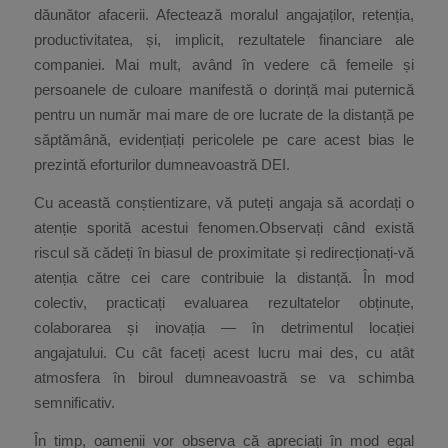
dăunător afacerii. Afectează moralul angajaților, retenția,
productivitatea, și, implicit, rezultatele financiare ale
companiei. Mai mult, având în vedere că femeile și
persoanele de culoare manifestă o dorință mai puternică
pentru un număr mai mare de ore lucrate de la distanță pe
săptămână, evidențiați pericolele pe care acest bias le
prezintă eforturilor dumneavoastră DEI.
Cu această conștientizare, vă puteți angaja să acordați o
atenție sporită acestui fenomen.Observați când există
riscul să cădeți în biasul de proximitate și redirecționați-vă
atenția către cei care contribuie la distanță. În mod
colectiv, practicați evaluarea rezultatelor obținute,
colaborarea și inovația — în detrimentul locației
angajatului. Cu cât faceți acest lucru mai des, cu atât
atmosfera în biroul dumneavoastră se va schimba
semnificativ.
În timp, oamenii vor observa că apreciați în mod egal