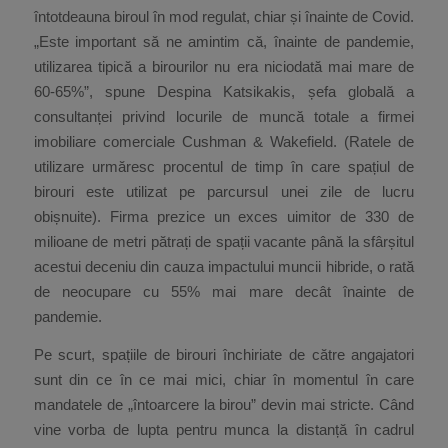
întotdeauna biroul în mod regulat, chiar și înainte de Covid.
„Este important să ne amintim că, înainte de pandemie,
utilizarea tipică a birourilor nu era niciodată mai mare de
60-65%”, spune Despina Katsikakis, șefa globală a
consultanței privind locurile de muncă totale a firmei
imobiliare comerciale Cushman & Wakefield. (Ratele de
utilizare urmăresc procentul de timp în care spațiul de
birouri este utilizat pe parcursul unei zile de lucru
obișnuite). Firma prezice un exces uimitor de 330 de
milioane de metri pătrați de spații vacante până la sfârșitul
acestui deceniu din cauza impactului muncii hibride, o rată
de neocupare cu 55% mai mare decât înainte de
pandemie.
Pe scurt, spațiile de birouri închiriate de către angajatori
sunt din ce în ce mai mici, chiar în momentul în care
mandatele de „întoarcere la birou” devin mai stricte. Când
vine vorba de lupta pentru munca la distanță în cadrul