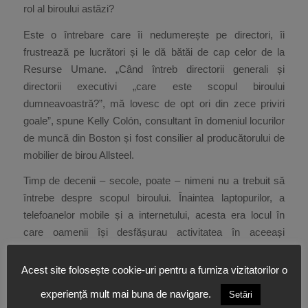
rol al biroului astăzi?
Este o întrebare care îi nedumerește pe directori, îi
frustrează pe lucrători și le dă bătăi de cap celor de la
Resurse Umane. „Când întreb directorii generali și
directorii executivi „care este scopul biroului
dumneavoastră?”, mă lovesc de opt ori din zece priviri
goale”, spune Kelly Colón, consultant în domeniul locurilor
de muncă din Boston și fost consilier al producătorului de
mobilier de birou Allsteel.
Timp de decenii – secole, poate – nimeni nu a trebuit să
întrebe despre scopul biroului. Înaintea laptopurilor, a
telefoanelor mobile și a internetului, acesta era locul în
care oamenii își desfășurau activitatea în aceeași
încăpere, în care managerii își supravegheau oamenii și în
care companiile își puteau pune numele pe o clădire care
Acest site folosește cookie-uri pentru a furniza vizitatorilor o
le evidenția marca, le consolida cultura și le prezenta
experiență mult mai buna de navigare.
Setări
statutul.