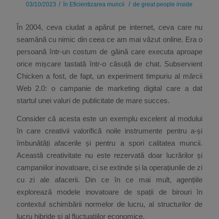
/
/
03/10/2023
în
Eficientizarea muncii
de
great people inside
În 2004, ceva ciudat a apărut pe internet, ceva care nu
seamănă cu nimic din ceea ce am mai văzut online. Era o
persoană într-un costum de găină care executa aproape
orice mișcare tastată într-o căsuță de chat. Subservient
Chicken a fost, de fapt, un experiment timpuriu al mărcii
Web 2.0: o campanie de marketing digital care a dat
startul unei valuri de publicitate de mare succes.
Consider că acesta este un exemplu excelent al modului
în care creativii valorifică noile instrumente pentru a-și
îmbunătăți afacerile și pentru a spori calitatea muncii.
Această creativitate nu este rezervată doar lucrărilor și
campaniilor inovatoare, ci se extinde și la operațiunile de zi
cu zi ale afacerii. Din ce în ce mai mult, agențiile
explorează modele inovatoare de spații de birouri în
contextul schimbării normelor de lucru, al structurilor de
lucru hibride și al fluctuațiilor economice.