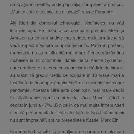
un spațiu în Seattle, unde populația companiei a crescut.
„Munca este o vocație, nu o locație”, spune Farquhar.
Alți lideri din domeniul tehnologiei, bineînțeles, nu văd
lucrurile așa. Pe măsură ce companii precum Meta și
Amazon au emis mandate mai stricte, mulți urmăresc să
vadă impactul asupra ocupării birourilor. Până în prezent,
mandatele nu au o influență mai mare. Pentru săptămâna
încheiată la 11 octombrie, datele de la Kastle Systems,
care urmărește trecerea ecusoanelor în clădirile de birouri,
au arătat că gradul mediu de ocupare în 10 orașe mari a
fost încă de doar aproximativ 50% din nivelurile anterioare
pandemiei. Această cifră este doar puțin mai mare decât
în săptămânile care au precedat Ziua Muncii, când a
oscilat în jurul a 47%. „Din ce în ce mai multe întreprinderi
simt că performanța lor este afectată de faptul că oamenii
nu sunt împreună”, spune președintele Kastle, Mark Ein.
Oamenii tind să uite că o mulțime de oameni nu foloseau