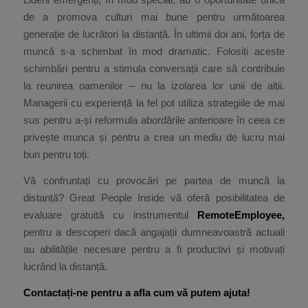
de a promova culturi mai bune pentru următoarea
generație de lucrători la distanță. În ultimii doi ani, forța de
muncă s-a schimbat în mod dramatic. Folosiți aceste
schimbări pentru a stimula conversații care să contribuie
la reunirea oamenilor – nu la izolarea lor unii de alții.
Managerii cu experiență la fel pot utiliza strategiile de mai
sus pentru a-și reformula abordările anterioare în ceea ce
privește munca și pentru a crea un mediu de lucru mai
bun pentru toți.
Vă confruntați cu provocări pe partea de muncă la
distanță? Great People Inside vă oferă posibilitatea de
evaluare gratuită cu instrumentul
RemoteEmployee,
pentru a descoperi dacă angajații dumneavoastră actuali
au abilitățile necesare pentru a fi productivi și motivați
lucrând la distanță.
Contactați-ne pentru a afla cum vă putem ajuta!