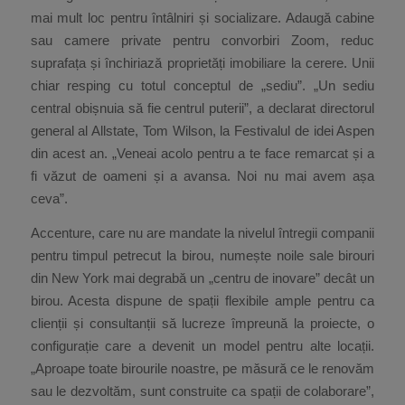
mai mult loc pentru întâlniri și socializare. Adaugă cabine
sau camere private pentru convorbiri Zoom, reduc
suprafața și închiriază proprietăți imobiliare la cerere. Unii
chiar resping cu totul conceptul de „sediu”. „Un sediu
central obișnuia să fie centrul puterii”, a declarat directorul
general al Allstate, Tom Wilson, la Festivalul de idei Aspen
din acest an. „Veneai acolo pentru a te face remarcat și a
fi văzut de oameni și a avansa. Noi nu mai avem așa
ceva”.
Accenture, care nu are mandate la nivelul întregii companii
pentru timpul petrecut la birou, numește noile sale birouri
din New York mai degrabă un „centru de inovare” decât un
birou. Acesta dispune de spații flexibile ample pentru ca
clienții și consultanții să lucreze împreună la proiecte, o
configurație care a devenit un model pentru alte locații.
„Aproape toate birourile noastre, pe măsură ce le renovăm
sau le dezvoltăm, sunt construite ca spații de colaborare”,