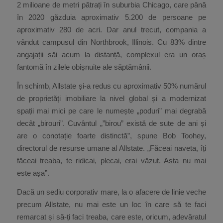
2 milioane de metri pătrați în suburbia Chicago, care până
în 2020 găzduia aproximativ 5.200 de persoane pe
aproximativ 280 de acri. Dar anul trecut, compania a
vândut campusul din Northbrook, Illinois. Cu 83% dintre
angajații săi acum la distanță, complexul era un oraș
fantomă în zilele obișnuite ale săptămânii.
În schimb, Allstate și-a redus cu aproximativ 50% numărul
de proprietăți imobiliare la nivel global și a modernizat
spații mai mici pe care le numește „poduri” mai degrabă
decât „birouri”. Cuvântul „”birou” există de sute de ani și
are o conotație foarte distinctă”, spune Bob Toohey,
directorul de resurse umane al Allstate. „Făceai naveta, îți
făceai treaba, te ridicai, plecai, erai văzut. Asta nu mai
este așa”.
Dacă un sediu corporativ mare, la o afacere de linie veche
precum Allstate, nu mai este un loc în care să te faci
remarcat și să-ți faci treaba, care este, oricum, adevăratul