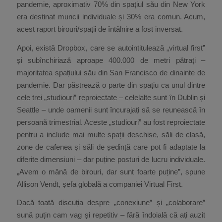
pandemie, aproximativ 70% din spațiul său din New York
era destinat muncii individuale și 30% era comun. Acum,
acest raport birouri/spații de întâlnire a fost inversat.
Apoi, există Dropbox, care se autointitulează „virtual first”
și subînchiriază aproape 400.000 de metri pătrați –
majoritatea spațiului său din San Francisco de dinainte de
pandemie. Dar păstrează o parte din spațiu ca unul dintre
cele trei „studiouri” reproiectate – celelalte sunt în Dublin și
Seattle – unde oamenii sunt încurajați să se reunească în
persoană trimestrial. Aceste „studiouri” au fost reproiectate
pentru a include mai multe spații deschise, săli de clasă,
zone de cafenea și săli de ședință care pot fi adaptate la
diferite dimensiuni – dar puține posturi de lucru individuale.
„Avem o mână de birouri, dar sunt foarte puține”, spune
Allison Vendt, șefa globală a companiei Virtual First.
Dacă toată discuția despre „conexiune” și „colaborare”
sună puțin cam vag și repetitiv – fără îndoială că ați auzit