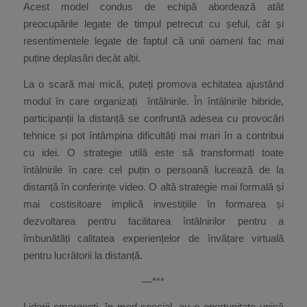
Acest model condus de echipă abordează atât
preocupările legate de timpul petrecut cu șeful, cât și
resentimentele legate de faptul că unii oameni fac mai
puține deplasări decât alții.
La o scară mai mică, puteți promova echitatea ajustând
modul în care organizați întâlnirile. În întâlnirile hibride,
participanții la distanță se confruntă adesea cu provocări
tehnice și pot întâmpina dificultăți mai mari în a contribui
cu idei. O strategie utilă este să transformați toate
întâlnirile în care cel puțin o persoană lucrează de la
distanță în conferințe video. O altă strategie mai formală și
mai costisitoare implică investițiile în formarea și
dezvoltarea pentru facilitarea întâlnirilor pentru a
îmbunătăți calitatea experiențelor de învățare virtuală
pentru lucrătorii la distanță.
—***
Liderii emergenți, în mod special, au o oportunitate unică