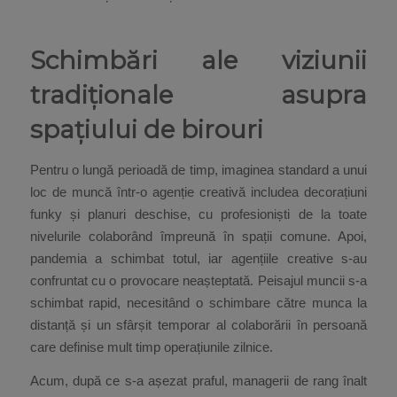
Schimbări ale viziunii
tradiționale asupra
spațiului de birouri
Pentru o lungă perioadă de timp, imaginea standard a unui
loc de muncă într-o agenție creativă includea decorațiuni
funky și planuri deschise, cu profesioniști de la toate
nivelurile colaborând împreună în spații comune. Apoi,
pandemia a schimbat totul, iar agențiile creative s-au
confruntat cu o provocare neașteptată. Peisajul muncii s-a
schimbat rapid, necesitând o schimbare către munca la
distanță și un sfârșit temporar al colaborării în persoană
care definise mult timp operațiunile zilnice.
Acum, după ce s-a așezat praful, managerii de rang înalt