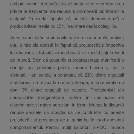
atribuie sarcini. Această situație poate oferi o explicație cu
privire la frecvența mai redusă a promovării lucrătorilor la
distanță, în ciuda faptului că aceștia demonstrează o
productivitate medie cu 15% mai mare decât colegii lor.
Aceste constatări sunt problematice din mai multe motive,
unul dintre ele constă în faptul că prejudecățile împotriva
lucrătorilor la distanță exacerbează alte inechități la locul
de muncă. Știm că grupurile subreprezentate manifestă o
dorință mai puternică pentru munca hibridă și de la
distanță – un sondaj a constatat că 21% dintre angajații
albi doresc să revină la norma întreagă, în comparație cu
doar 3% dintre angajații de culoare. Profesioniștii din
comunitățile marginalizate suferă în continuare de
discriminare și micro-agresiuni în birou. Munca la distanță
reduce șansele ca aceștia să se confrunte cu aceste
prejudecăți și presiunea de a schimba în mod constant
comportamentul. Pentru mulți lucrători BIPOC, munca