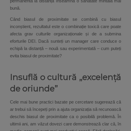
permanentă la distanță înseamnă o sănătate mintală mai
bună.
Când biasul de proximitate se combină cu biasul
inconștient, rezultatul este o combinație toxică care poate
afecta grav culturile organizaționale și de a submina
eforturile DEI. Dacă sunteți un manager care conduce o
echipă la distanță – nouă sau experimentată – cum puteți
evita biasul de proximitate?
Insuflă o cultură „excelență
de oriunde”
Cele mai bune practici bazate pe cercetare sugerează că
ar trebui să începeți prin a ajuta organizația să recunoască
deschis biasul de proximitate ca o posibilă problemă. În
ultimii ani, am văzut dovezi care demonstrează clar că, în