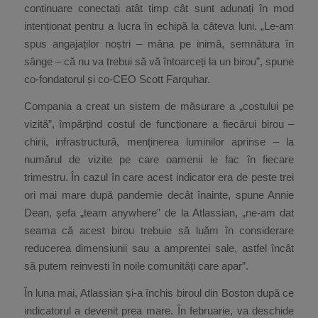
continuare conectați atât timp cât sunt adunați în mod
intenționat pentru a lucra în echipă la câteva luni. „Le-am
spus angajaților noștri – mâna pe inimă, semnătura în
sânge – că nu va trebui să vă întoarceți la un birou”, spune
co-fondatorul și co-CEO Scott Farquhar.
Compania a creat un sistem de măsurare a „costului pe
vizită”, împărțind costul de funcționare a fiecărui birou –
chirii, infrastructură, menținerea luminilor aprinse – la
numărul de vizite pe care oamenii le fac în fiecare
trimestru. În cazul în care acest indicator era de peste trei
ori mai mare după pandemie decât înainte, spune Annie
Dean, șefa „team anywhere” de la Atlassian, „ne-am dat
seama că acest birou trebuie să luăm în considerare
reducerea dimensiunii sau a amprentei sale, astfel încât
să putem reinvesti în noile comunități care apar”.
În luna mai, Atlassian și-a închis biroul din Boston după ce
indicatorul a devenit prea mare. În februarie, va deschide