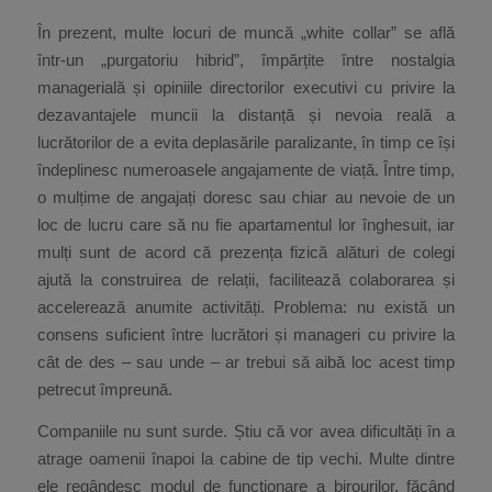
În prezent, multe locuri de muncă „white collar” se află
într-un „purgatoriu hibrid”, împărțite între nostalgia
managerială și opiniile directorilor executivi cu privire la
dezavantajele muncii la distanță și nevoia reală a
lucrătorilor de a evita deplasările paralizante, în timp ce își
îndeplinesc numeroasele angajamente de viață. Între timp,
o mulțime de angajați doresc sau chiar au nevoie de un
loc de lucru care să nu fie apartamentul lor înghesuit, iar
mulți sunt de acord că prezența fizică alături de colegi
ajută la construirea de relații, facilitează colaborarea și
accelerează anumite activități. Problema: nu există un
consens suficient între lucrători și manageri cu privire la
cât de des – sau unde – ar trebui să aibă loc acest timp
petrecut împreună.
Companiile nu sunt surde. Știu că vor avea dificultăți în a
atrage oamenii înapoi la cabine de tip vechi. Multe dintre
ele regândesc modul de funcționare a birourilor, făcând