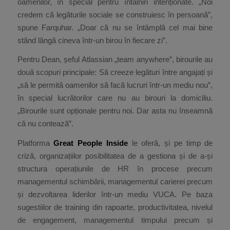
oamenilor, în special pentru întâlniri intenționate. „Noi
credem că legăturile sociale se construiesc în persoană”,
spune Farquhar. „Doar că nu se întâmplă cel mai bine
stând lângă cineva într-un birou în fiecare zi”.
Pentru Dean, șeful Atlassian „team anywhere”, birourile au
două scopuri principale: Să creeze legături între angajați și
„să le permită oamenilor să facă lucruri într-un mediu nou”,
în special lucrătorilor care nu au birouri la domiciliu.
„Birourile sunt opționale pentru noi. Dar asta nu înseamnă
că nu contează”.
Platforma
Great People Inside
le oferă, și pe timp de
criză, organizațiilor posibilitatea de a gestiona și de a-și
structura operațiunile de HR în procese precum
managementul schimbării, managementul carierei precum
și dezvoltarea liderilor într-un mediu VUCA. Pe baza
sugestiilor de training din rapoarte, productivitatea, nivelul
de engagement, managementul timpului precum și