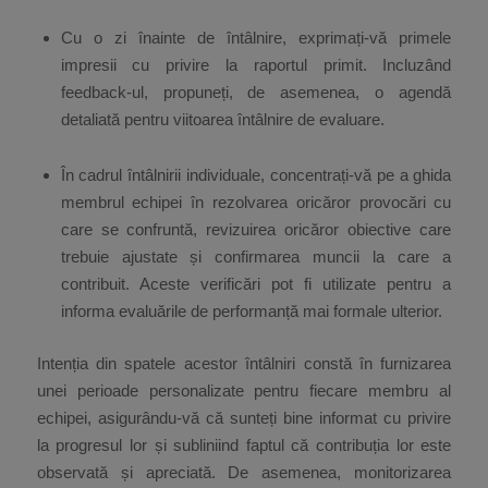
Cu o zi înainte de întâlnire, exprimați-vă primele
impresii cu privire la raportul primit. Incluzând
feedback-ul, propuneți, de asemenea, o agendă
detaliată pentru viitoarea întâlnire de evaluare.
În cadrul întâlnirii individuale, concentrați-vă pe a ghida
membrul echipei în rezolvarea oricăror provocări cu
care se confruntă, revizuirea oricăror obiective care
trebuie ajustate și confirmarea muncii la care a
contribuit. Aceste verificări pot fi utilizate pentru a
informa evaluările de performanță mai formale ulterior.
Intenția din spatele acestor întâlniri constă în furnizarea
unei perioade personalizate pentru fiecare membru al
echipei, asigurându-vă că sunteți bine informat cu privire
la progresul lor și subliniind faptul că contribuția lor este
observată și apreciată. De asemenea, monitorizarea