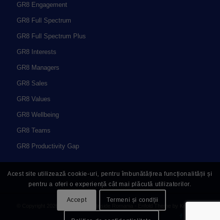
GR8 Engagement
GR8 Full Spectrum
GR8 Full Spectrum Plus
GR8 Interests
GR8 Managers
GR8 Sales
GR8 Values
GR8 Wellbeing
GR8 Teams
GR8 Productivity Gap
Acest site utilizează cookie-uri, pentru îmbunătățirea funcționalității și
pentru a oferi o experiență cât mai plăcută utilizatorilor.
Accept
Termeni și condții
© Copyright 2026 - Great People Inside Romania -
Enfold Theme by Kriesi