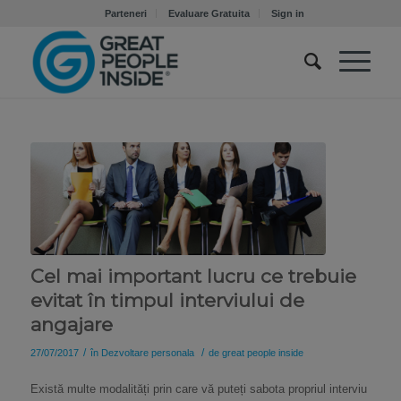
Parteneri
Evaluare Gratuita
Sign in
Cel mai important lucru ce trebuie
evitat în timpul interviului de
angajare
/
/
27/07/2017
în
Dezvoltare personala
de
great people inside
Există multe modalități prin care vă puteți sabota propriul interviu