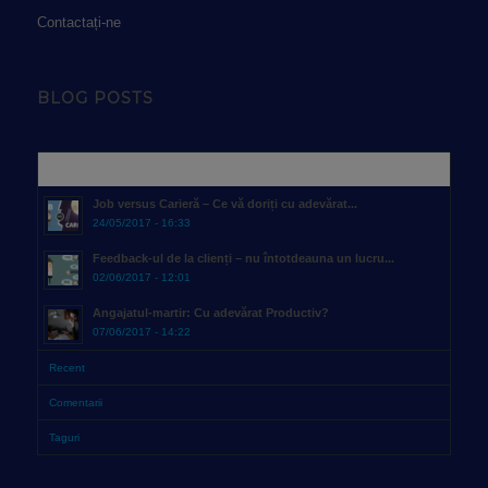
Contactați-ne
BLOG POSTS
Popular
Job versus Carieră – Ce vă doriți cu adevărat...
24/05/2017 - 16:33
Feedback-ul de la clienți – nu întotdeauna un lucru...
02/06/2017 - 12:01
Angajatul-martir: Cu adevărat Productiv?
07/06/2017 - 14:22
Recent
Comentarii
Taguri