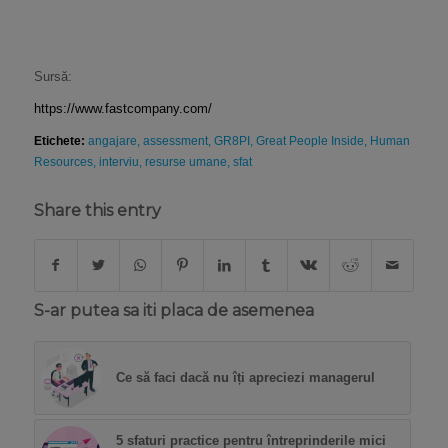
Sursă:
https://www.fastcompany.com/
Etichete:
angajare
,
assessment
,
GR8PI
,
Great People Inside
,
Human
Resources
,
interviu
,
resurse umane
,
sfat
Share this entry
S-ar putea sa iti placa de asemenea
Ce să faci dacă nu îți apreciezi managerul
5 sfaturi practice pentru întreprinderile mici