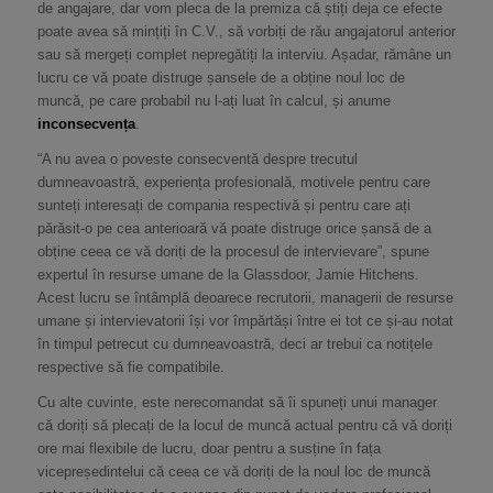
de angajare, dar vom pleca de la premiza că știți deja ce efecte
poate avea să mințiți în C.V., să vorbiți de rău angajatorul anterior
sau să mergeți complet nepregătiți la interviu. Așadar, rămâne un
lucru ce vă poate distruge șansele de a obține noul loc de
muncă, pe care probabil nu l-ați luat în calcul, și anume
inconsecvența
.
“A nu avea o poveste consecventă despre trecutul
dumneavoastră, experiența profesională, motivele pentru care
sunteți interesați de compania respectivă și pentru care ați
părăsit-o pe cea anterioară vă poate distruge orice șansă de a
obține ceea ce vă doriți de la procesul de intervievare”, spune
expertul în resurse umane de la Glassdoor, Jamie Hitchens.
Acest lucru se întâmplă deoarece recrutorii, managerii de resurse
umane și intervievatorii își vor împărtăși între ei tot ce și-au notat
în timpul petrecut cu dumneavoastră, deci ar trebui ca notițele
respective să fie compatibile.
Cu alte cuvinte, este nerecomandat să îi spuneți unui manager
că doriți să plecați de la locul de muncă actual pentru că vă doriți
ore mai flexibile de lucru, doar pentru a susține în fața
vicepreședintelui că ceea ce vă doriți de la noul loc de muncă