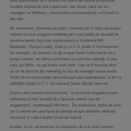
este posibilitatea de a avansa din punct de vedere profesional.
Ambele răspunsuri pot fi adecvate, dar atunci când cei doi
manageri se întâlnesc, sinceritatea dumneavoastră va fi pusă în
discuție.
De asemenea, afirmarea lucrurilor contradictorii în față mai multor
oameni nu este singura modalitate prin care puteți da dovadă de
inconsecvență. Așa cum menționează și fondatorul HR
Bartender, Sharlyn Lauby, chiar și un C.V. poate fi inconsecvent.
De exemplu, să spunem că ați ocupat foarte multe funcții de-a
lungul carierei, iar ultima schimbare nu este una laterală, ci una
care, pe hârtie, nu are foarte mult sens, cum ar fi tranziția dintr-
un rol de director de marketing în una de manager social media.
Astfel de inconsecvențe necesită explicații suplimentare, la fel ca
abilitățile listate în C.V. din domenii foarte diferite între ele.
Atunci când sunteți inconsecvenți, ”un potențial angajator poate
interpreta că dați dovadă de o lipsă de interes sau de
angajament”, avertizează Hitchens. De asemenea, astfel de erori
pot fi semne ale unei lipse de atenție asupra detaliilor, abilitate
necesară în cadrul multor locuri de muncă.
Așadar, în loc să încercați să mulțumiți cât mai mulți oameni,