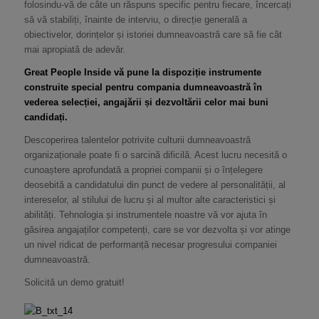
folosindu-vă de câte un răspuns specific pentru fiecare, încercați
să vă stabiliți, înainte de interviu, o direcție generală a
obiectivelor, dorințelor și istoriei dumneavoastră care să fie cât
mai apropiată de adevăr.
Great People Inside vă pune la dispoziție instrumente
construite special pentru compania dumneavoastră în
vederea selecției, angajării și dezvoltării celor mai buni
candidați.
Descoperirea talentelor potrivite culturii dumneavoastră
organizaționale poate fi o sarcină dificilă. Acest lucru necesită o
cunoaștere aprofundată a propriei companii și o înțelegere
deosebită a candidatului din punct de vedere al personalității, al
intereselor, al stilului de lucru și al multor alte caracteristici și
abilități. Tehnologia și instrumentele noastre vă vor ajuta în
găsirea angajaților competenți, care se vor dezvolta și vor atinge
un nivel ridicat de performanță necesar progresului companiei
dumneavoastră.
Solicită un demo gratuit!