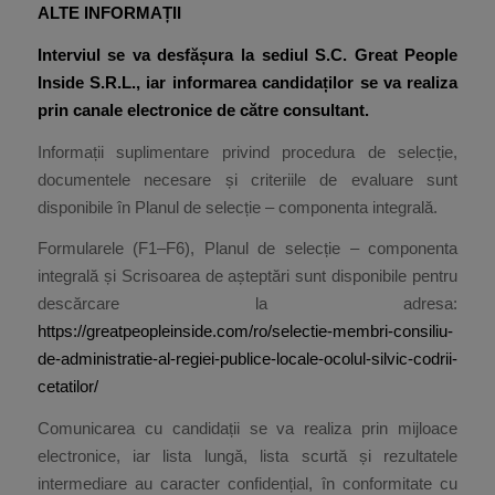
ALTE INFORMAȚII
Interviul se va desfășura la sediul S.C. Great People
Inside S.R.L., iar informarea candidaților se va realiza
prin canale electronice de către consultant.
Informații suplimentare privind procedura de selecție,
documentele necesare și criteriile de evaluare sunt
disponibile în Planul de selecție – componenta integrală.
Formularele (F1–F6), Planul de selecție – componenta
integrală și Scrisoarea de așteptări sunt disponibile pentru
descărcare la adresa:
https://greatpeopleinside.com/ro/selectie-membri-consiliu-
de-administratie-al-regiei-publice-locale-ocolul-silvic-codrii-
cetatilor/
Comunicarea cu candidații se va realiza prin mijloace
electronice, iar lista lungă, lista scurtă și rezultatele
intermediare au caracter confidențial, în conformitate cu