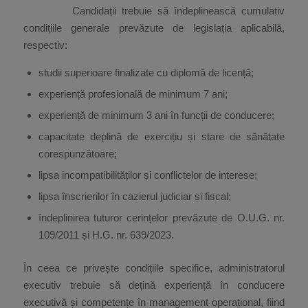
Candidații trebuie să îndeplinească cumulativ
condițiile generale prevăzute de legislația aplicabilă,
respectiv:
studii superioare finalizate cu diplomă de licență;
experiență profesională de minimum 7 ani;
experiență de minimum 3 ani în funcții de conducere;
capacitate deplină de exercițiu și stare de sănătate
corespunzătoare;
lipsa incompatibilităților și conflictelor de interese;
lipsa înscrierilor în cazierul judiciar și fiscal;
îndeplinirea tuturor cerințelor prevăzute de O.U.G. nr.
109/2011 și H.G. nr. 639/2023.
În ceea ce privește condițiile specifice, administratorul
executiv trebuie să dețină experiență în conducere
executivă și competențe în management operațional, fiind