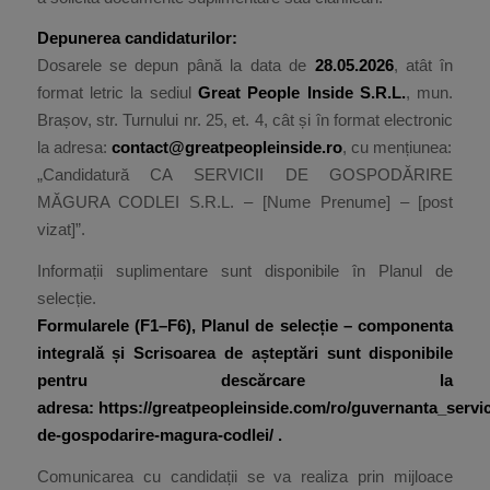
Depunerea candidaturilor:
Dosarele se depun până la data de
28.05.2026
, atât în
format letric la sediul
Great People Inside S.R.L.
, mun.
Brașov, str. Turnului nr. 25, et. 4, cât și în format electronic
la adresa:
contact@greatpeopleinside.ro
, cu mențiunea:
„Candidatură CA SERVICII DE GOSPODĂRIRE
MĂGURA CODLEI S.R.L. – [Nume Prenume] – [post
vizat]”.
Informații suplimentare sunt disponibile în Planul de
selecție.
Formularele (F1–F6), Planul de selecție – componenta
integrală și Scrisoarea de așteptări sunt disponibile
pentru descărcare la
adresa:
https://greatpeopleinside.com/ro/guvernanta_servic
de-gospodarire-magura-codlei/
.
Comunicarea cu candidații se va realiza prin mijloace