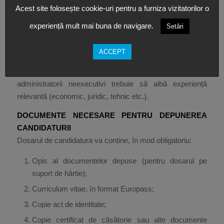
lipsa înscrierilor în cazierul judiciar și fiscal;
Acest site folosește cookie-uri pentru a furniza vizitatorilor o
îndeplinirea tuturor cerințelor prevăzute de O.U.G. nr.
experiență mult mai buna de navigare.
Setări
109 / 2011 și H.G. nr. 639 / 2023.
ACCEPT
Administratorul executiv trebuie să dețină experiență în
conducere executivă și management operațional, iar
administratorii neexecutivi trebuie să aibă experiență
relevantă (economic, juridic, tehnic etc.).
DOCUMENTE NECESARE PENTRU DEPUNEREA
CANDIDATURII
Dosarul de candidatura va conține, în mod obligatoriu:
Opis al documentelor depuse (pentru dosarul pe
suport de hârtie);
Curriculum vitae, în format Europass;
Copie act de identitate;
Copie certificat de căsătorie sau alte documente