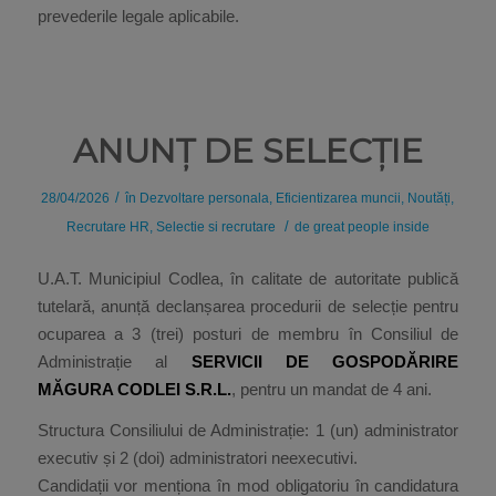
prevederile legale aplicabile.
ANUNȚ DE SELECȚIE
/
28/04/2026
în
Dezvoltare personala
,
Eficientizarea muncii
,
Noutăți
,
/
Recrutare HR
,
Selectie si recrutare
de
great people inside
U.A.T. Municipiul Codlea, în calitate de autoritate publică
tutelară, anunță declanșarea procedurii de selecție pentru
ocuparea a 3 (trei) posturi de membru în Consiliul de
Administrație al
SERVICII DE GOSPODĂRIRE
MĂGURA CODLEI S.R.L.
, pentru un mandat de 4 ani.
Structura Consiliului de Administrație: 1 (un) administrator
executiv și 2 (doi) administratori neexecutivi.
Candidații vor menționa în mod obligatoriu în candidatura