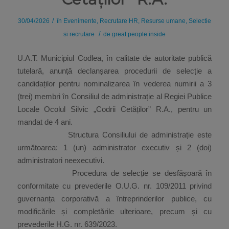
/
30/04/2026
în
Evenimente
,
Recrutare HR
,
Resurse umane
,
Selectie
/
si recrutare
de
great people inside
U.A.T. Municipiul Codlea, în calitate de autoritate publică
tutelară, anunță declanșarea procedurii de selecție a
candidaților pentru nominalizarea în vederea numirii a 3
(trei) membri în Consiliul de administrație al Regiei Publice
Locale Ocolul Silvic „Codrii Cetăților” R.A., pentru un
mandat de 4 ani.
Structura Consiliului de administrație este
următoarea: 1 (un) administrator executiv și 2 (doi)
administratori neexecutivi.
Procedura de selecție se desfășoară în
conformitate cu prevederile O.U.G. nr. 109/2011 privind
guvernanța corporativă a întreprinderilor publice, cu
modificările și completările ulterioare, precum și cu
prevederile H.G. nr. 639/2023.