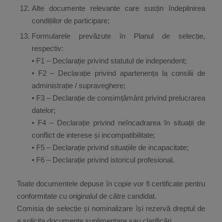
Alte documente relevante care susțin îndeplinirea
condițiilor de participare;
Formularele prevăzute în Planul de selecție,
respectiv:
• F1 – Declarație privind statutul de independent;
• F2 – Declarație privind apartenența la consilii de
administrație / supraveghere;
• F3 – Declarație de consimțământ privind prelucrarea
datelor;
• F4 – Declarație privind neîncadrarea în situații de
conflict de interese și incompatibilitate;
• F5 – Declarație privind situațiile de incapacitate;
• F6 – Declarație privind istoricul profesional.
Toate documentele depuse în copie vor fi certificate pentru
conformitate cu originalul de către candidat.
Comisia de selecție și nominalizare își rezervă dreptul de
a solicita documente suplimentare sau clarificări.