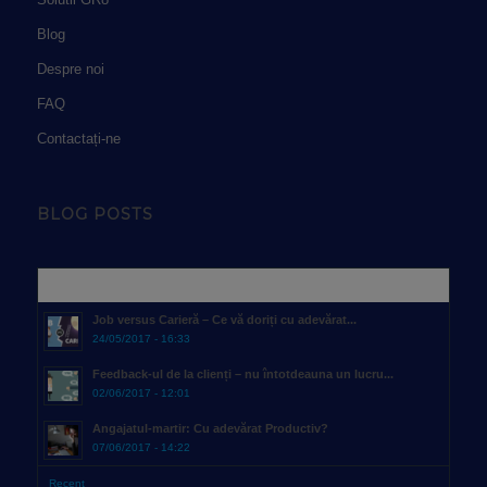
Blog
Despre noi
FAQ
Contactați-ne
BLOG POSTS
Popular
Job versus Carieră – Ce vă doriți cu adevărat...
24/05/2017 - 16:33
Feedback-ul de la clienți – nu întotdeauna un lucru...
02/06/2017 - 12:01
Angajatul-martir: Cu adevărat Productiv?
07/06/2017 - 14:22
Recent