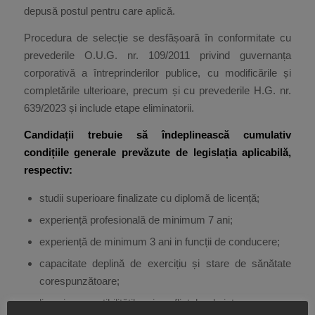
depusă postul pentru care aplică.
Procedura de selecție se desfășoară în conformitate cu
prevederile O.U.G. nr. 109/2011 privind guvernanța
corporativă a întreprinderilor publice, cu modificările și
completările ulterioare, precum și cu prevederile H.G. nr.
639/2023 și include etape eliminatorii.
Candidații trebuie să îndeplinească cumulativ
condițiile generale prevăzute de legislația aplicabilă,
respectiv:
studii superioare finalizate cu diplomă de licență;
experiență profesională de minimum 7 ani;
experiență de minimum 3 ani in funcții de conducere;
capacitate deplină de exercițiu și stare de sănătate
corespunzătoare;
lipsa incompatibilităților și conflictelor de interese;