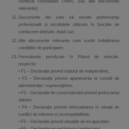
certificat constatator ONRC sau alte documente
relevante);
Documente din care să rezulte performanța
profesională și rezultatele obținute în funcțiile de
conducere deținute, după caz;
Alte documente relevante care susțin îndeplinirea
condițiilor de participare;
Formularele prevăzute în Planul de selecție,
respectiv:
• F1 – Declarație privind statutul de independent;
• F2 – Declarație privind apartenența la consilii de
administrație / supraveghere;
• F3 – Declarație de consimțământ privind prelucrarea
datelor;
• F4 – Declarație privind neîncadrarea în situații de
conflict de interese și incompatibilitate;
• F5 – Declarație privind situațiile de incapacitate;
• F6 – Declarație privind istoricul profesional.