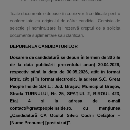
Toate documentele depuse în copie vor fi certificate pentru
conformitate cu originalul de către candidat. Comisia de
selecție și nominalizare își rezervă dreptul de a solicita
documente suplimentare sau clarificări.
DEPUNEREA CANDIDATURILOR
Dosarele de candidatură se depun în termen de 30 zile
de la data publicării prezentului anunț 30.04.2026,
respectiv până la data de 30.05.2026, atât în format
letric, cât și în format electronic, la adresa S.C. Great
People Inside S.R.L.: Jud. Braşov, Municipiul Braşov,
Strada TURNULUI, Nr. 25, SPAȚIUL 2, BIROUL 423,
Etaj 4 și la adresa de e-mail
contact@greatpeopleinside.ro
, cu mențiunea
„Candidatură CA Ocolul Silvic Codrii Cetăților –
[Nume Prenume]
[post vizat]”.