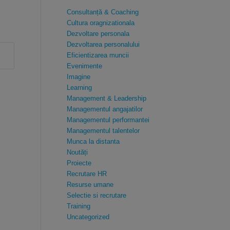
Consultanță & Coaching
Cultura oragnizationala
Dezvoltare personala
Dezvoltarea personalului
Eficientizarea muncii
Evenimente
Imagine
Learning
Management & Leadership
Managementul angajatilor
Managementul performantei
Managementul talentelor
Munca la distanta
Noutăți
Proiecte
Recrutare HR
Resurse umane
Selectie si recrutare
Training
Uncategorized