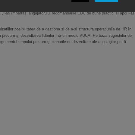
e luptă deja să amâne datele de redeschidere, câtă vreme pandemia continuă. D
ru a ușura negocierea cu șeful. Dar chiar dacă sunteți singur, merită să purtați 
 „I-aș împărtăși angajatorului recomandările CDC de bune practici și apoi i-aș
izațiilor posibilitatea de a gestiona și de a-și structura operațiunile de HR în
recum și dezvoltarea liderilor într-un mediu VUCA. Pe baza sugestiilor de
gementul timpului precum și planurile de dezvoltare ale angajaților pot fi