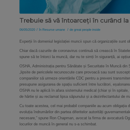
Trebuie să vă întoarceți în curând la
/
/
06/05/2020
în
Resurse umane
de
great people inside
Experții în domeniul legislației muncii spun că organizațiile sunt 
Chiar dacă cazurile de coronavirus continuă să crească în Statele 
spune să te întorci la muncă, dar nu te simți în siguranță, ai opțiu
OSHA, Administrația pentru Sănătate și Securitate în Muncă din Sta
„lipsite de pericolele recunoscute care provoacă sau sunt suscept
companiilor să urmeze orientările CDC pentru a preveni transmitere
presupune asigurarea de spațiu suficient între lucrători, eșalonarea 
OSHA nu le aplică în afara sistemului medical (chiar și în spitale
de hârtie și au reclamat lipsa săpunului și a dezinfectantului de mâ
Cu toate acestea, cel mai probabil companiile au acum obligația de
evoluția îndrumărilor din partea diferitelor autorități guvernamenta
necesare,” spune Ron Chapman, avocat la firma de avocatură Oglet
locurilor de muncă în general nu s-a schimbat.