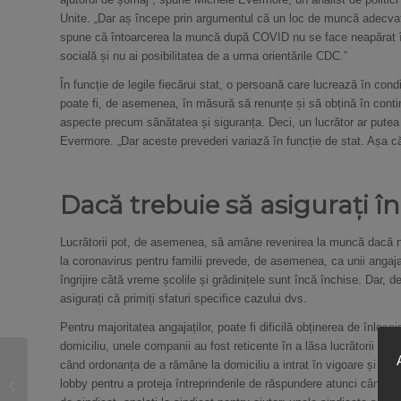
Unite. „Dar aș începe prin argumentul că un loc de muncă adecvat 
spune că întoarcerea la muncă după COVID nu se face neapărat în co
socială și nu ai posibilitatea de a urma orientările CDC.”
În funcție de legile fiecărui stat, o persoană care lucrează în con
poate fi, de asemenea, în măsură să renunțe și să obțină în conti
aspecte precum sănătatea și siguranța. Deci, un lucrător ar putea
Evermore. „Dar aceste prevederi variază în funcție de stat. Așa că 
Dacă trebuie să asigurați îng
Lucrătorii pot, de asemenea, să amâne revenirea la muncă dacă nu 
la coronavirus pentru familii prevede, de asemenea, ca unii angajat
îngrijire câtă vreme școlile și grădinițele sunt încă închise. Dar, de
asigurați că primiți sfaturi specifice cazului dvs.
Pentru majoritatea angajaților, poate fi dificilă obținerea de înlesnir
domiciliu, unele companii au fost reticente în a lăsa lucrătorii să
când ordonanța de a rămâne la domiciliu a intrat în vigoare și a î
5 Schimbări la care să
lobby pentru a proteja întreprinderile de răspundere atunci când
vă așteptați la locul de