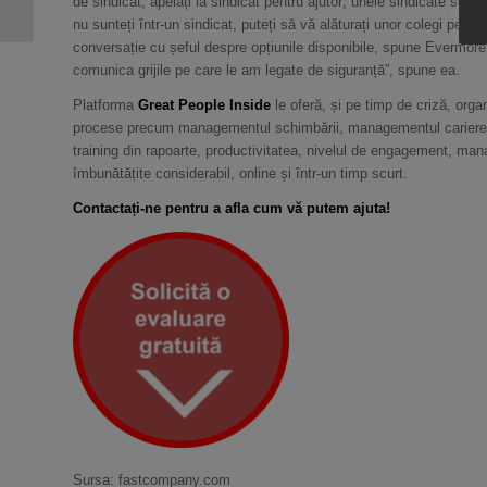
de sindicat, apelați la sindicat pentru ajutor; unele sindicate s
muncă după COVID-19
nu sunteți într-un sindicat, puteți să vă alăturați unor colegi pent
conversație cu șeful despre opțiunile disponibile, spune Evermore.
comunica grijile pe care le am legate de siguranță”, spune ea.
Platforma
Great People Inside
le oferă, și pe timp de criză, organ
procese precum managementul schimbării, managementul carierei p
training din rapoarte, productivitatea, nivelul de engagement, mana
îmbunătățite considerabil, online și într-un timp scurt.
Contactați-ne pentru a afla cum vă putem ajuta!
Sursa: fastcompany.com