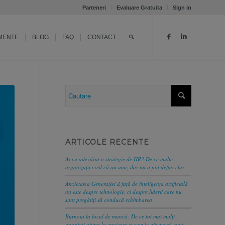
Parteneri
Evaluare Gratuita
Sign in
MENTE
BLOG
FAQ
CONTACT
ARTICOLE RECENTE
Ai cu adevărat o strategie de HR? De ce multe
organizații cred că au una, dar nu o pot defini clar
Anxietatea Generației Z față de inteligența artificială
nu este despre tehnologie, ci despre liderii care nu
sunt pregătiți să conducă schimbarea
Burnout la locul de muncă: De ce tot mai mulți
angajați ajung la epuizare și cum le afectează viața