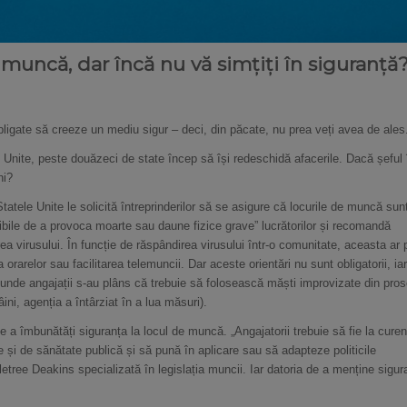
 muncă, dar încă nu vă simțiți în siguranță
obligate să creeze un mediu sigur – deci, din păcate, nu prea veți avea de ales
Unite, peste douăzeci de state încep să își redeschidă afacerile. Dacă șeful î
ni?
tele Unite le solicită întreprinderilor să se asigure că locurile de muncă sun
ibile de a provoca moarte sau daune fizice grave” lucrătorilor și recomandă
a virusului. În funcție de răspândirea virusului într-o comunitate, aceasta ar 
orarelor sau facilitarea telemuncii. Dar aceste orientări nu sunt obligatorii, iar
, unde angajații s-au plâns că trebuie să folosească măști improvizate din pro
ini, agenția a întârziat în a lua măsuri).
 a îmbunătăți siguranța la locul de muncă. „Angajatorii trebuie să fie la curen
le și de sănătate publică și să pună în aplicare sau să adapteze politicile
ree Deakins specializată în legislația muncii. Iar datoria de a menține sigur