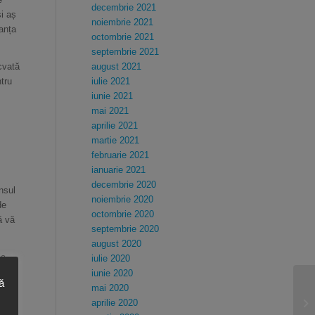
decembrie 2021
i aș
noiembrie 2021
tanța
octombrie 2021
septembrie 2021
august 2021
cvată
iulie 2021
tru
iunie 2021
mai 2021
aprilie 2021
martie 2021
februarie 2021
ianuarie 2021
decembrie 2020
nsul
noiembrie 2020
de
octombrie 2020
ă vă
septembrie 2020
august 2020
la
iulie 2020
nci
iunie 2020
ă
ac
mai 2020
mbru
aprilie 2020