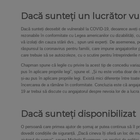
Dacă sunteți un lucrător vu
Dacă sunteți deosebit de vulnerabil la COVID-19, deoarece aveți o 
rezonabile în conformitate cu Legea americanilor cu dizabilități, c
vă izolați din cauza stării dvs., spun unii experți. De asemenea, p
răspunsul la coronavirus pentru familii, care impune angajatorilor 
care trebuie să se autoizoleze, cu o scutire pentru întreprinderile
Chapman spune că legile cu privire la acest tip de concediu variaz
pus în aplicare propriile legi”, spune el. „Și nu este vorba doar d
și-au pus în aplicare propriile legi. Există mici diferențe între toate
încercarea de a rămâne în conformitate. Concluzia este că angajaț
19 ar trebui să discute cu angajatorul despre nevoia lor de a lucr
Dacă sunteți disponibilizat
O persoană care primea ajutor de șomaj ar putea continua să îl p
dovedit condițiile de siguranță. „Dacă cineva îți oferă un loc de mu
ajutorul de șomaj”, spune Michele Evermore, un analist de politici 