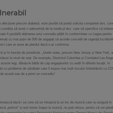
lnerabil
afecțiune precum diabetul, este posibil să puteți solicita companiei dvs. cond
u condiția să aveți o adeverință de la medicul dvs. care să specifice că trebui
oate fi posibilă obținerea unui concediu plătit în conformitate cu Legea pentru
privați cu mai puțin de 500 de angajați să acorde concedii de urgență lucrătoril
 mici care ar avea de pierdut dacă s-ar conforma.
ă și în funcție de jurisdicție. „Unele state, precum New Jersey și New York, 
e măsuri la nivel de stat. De exemplu, Districtul Columbia și Comitatul Los Ang
 aceste legi, dându-le bătăi de cap angajatorilor cu sedii în diferite locații, în
ii cu probleme de sănătate care îi expun mai mult riscului îmbolnăvirii cu C
a de acasă sau de a primi un concediu”.
rimească dacă i se cere să se întoarcă la un loc de muncă care nu asigură î
ncă „potrivit” și ești trimis înapoi la muncă, nu poți refuza, pentru că vei pier
ale companiilor în cadrul Proiectului Național pentru Dreptul Muncii din Statel