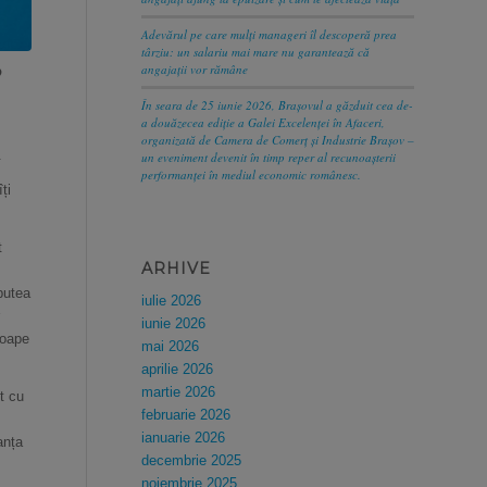
Adevărul pe care mulți manageri îl descoperă prea
târziu: un salariu mai mare nu garantează că
angajații vor rămâne
?
În seara de 25 iunie 2026, Brașovul a găzduit cea de-
a douăzecea ediție a Galei Excelenței în Afaceri,
organizată de Camera de Comerț și Industrie Brașov –
.
un eveniment devenit în timp reper al recunoașterii
performanței în mediul economic românesc.
ți
t
ARHIVE
putea
iulie 2026
iunie 2026
soape
mai 2026
aprilie 2026
martie 2026
t cu
februarie 2026
ianuarie 2026
anța
decembrie 2025
noiembrie 2025