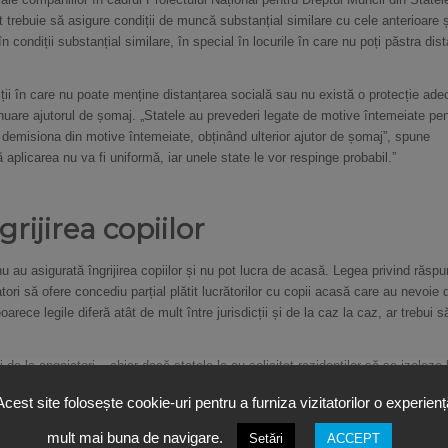
trebuie să asigure condiții de muncă substanțial similare cu cele anterioare ș
ndiții substanțial similare, în special în locurile în care nu poți păstra dis
diții în care nu poate menține distanțarea socială sau nu există o protecție ade
nuare ajutorul de șomaj. „Statele au prevederi legate de motive întemeiate pen
 demisiona din motive întemeiate, obținând ulterior ajutor de șomaj”, spune
aplicarea nu va fi uniformă, iar unele state le vor respinge probabil.”
rijirea copiilor
au asigurată îngrijirea copiilor și nu pot lucra de acasă. Legea privind răspu
ori să ofere concediu parțial plătit lucrătorilor cu copii acasă care au nevoie 
oarece legile diferă atât de mult între jurisdicții și de la caz la caz, ar trebui s
i de la angajatori – chiar dacă statele le-au solicitat rezidenților să se izoleze 
 lucreze de la distanță. (În Michigan, o femeie spunea că a fost concediată atu
Acest site folosește cookie-uri pentru a furniza vizitatorilor o experienț
ncercat să obțină permisiunea de a lucra de acasă.) Unele grupuri de afaceri f
 lucrătorii se îmbolnăvesc de COVID-19 și intentează proces. Dacă sunteți me
mult mai buna de navigare.
Setări
ACCEPT