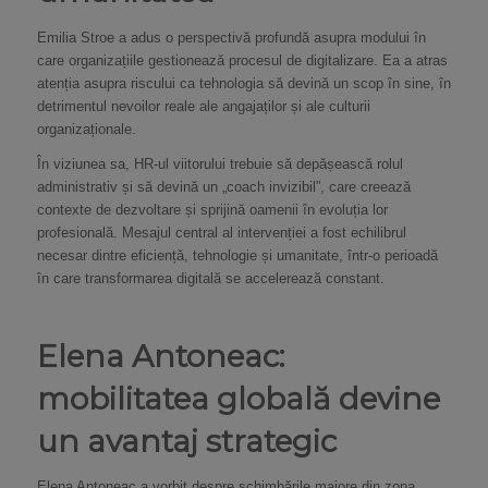
Emilia Stroe a adus o perspectivă profundă asupra modului în
care organizațiile gestionează procesul de digitalizare. Ea a atras
atenția asupra riscului ca tehnologia să devină un scop în sine, în
detrimentul nevoilor reale ale angajaților și ale culturii
organizaționale.
În viziunea sa, HR-ul viitorului trebuie să depășească rolul
administrativ și să devină un „coach invizibil”, care creează
contexte de dezvoltare și sprijină oamenii în evoluția lor
profesională. Mesajul central al intervenției a fost echilibrul
necesar dintre eficiență, tehnologie și umanitate, într-o perioadă
în care transformarea digitală se accelerează constant.
Elena Antoneac:
mobilitatea globală devine
un avantaj strategic
Elena Antoneac a vorbit despre schimbările majore din zona