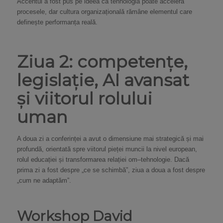
Accentul a fost pus pe ideea că tehnologia poate accelera
procesele, dar cultura organizațională rămâne elementul care
definește performanța reală.
Ziua 2: competențe,
legislație, AI avansat
și viitorul rolului
uman
A doua zi a conferinței a avut o dimensiune mai strategică și mai
profundă, orientată spre viitorul pieței muncii la nivel european,
rolul educației și transformarea relației om–tehnologie. Dacă
prima zi a fost despre „ce se schimbă”, ziua a doua a fost despre
„cum ne adaptăm”.
Workshop David