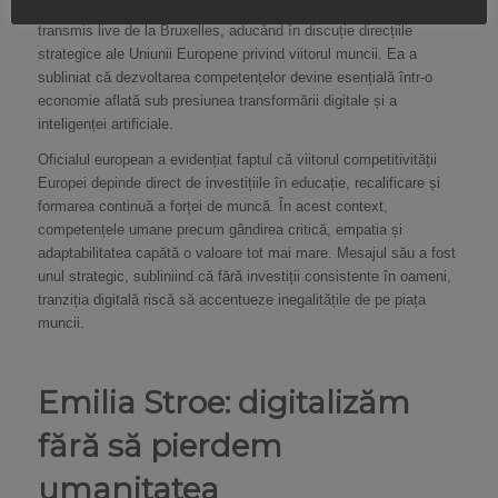
Roxana Mînzatu a deschis oficial ziua a doua cu un mesaj
transmis live de la Bruxelles, aducând în discuție direcțiile
strategice ale Uniunii Europene privind viitorul muncii. Ea a
subliniat că dezvoltarea competențelor devine esențială într-o
economie aflată sub presiunea transformării digitale și a
inteligenței artificiale.
Oficialul european a evidențiat faptul că viitorul competitivității
Europei depinde direct de investițiile în educație, recalificare și
formarea continuă a forței de muncă. În acest context,
competențele umane precum gândirea critică, empatia și
adaptabilitatea capătă o valoare tot mai mare. Mesajul său a fost
unul strategic, subliniind că fără investiții consistente în oameni,
tranziția digitală riscă să accentueze inegalitățile de pe piața
muncii.
Emilia Stroe: digitalizăm
fără să pierdem
umanitatea