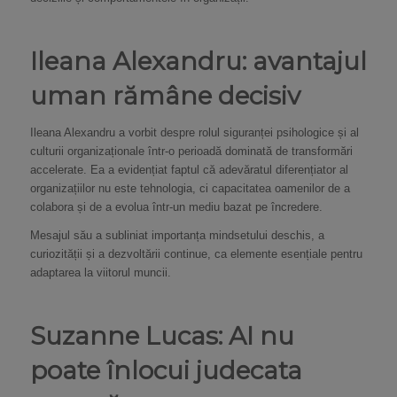
Ileana Alexandru: avantajul
uman rămâne decisiv
Ileana Alexandru a vorbit despre rolul siguranței psihologice și al
culturii organizaționale într-o perioadă dominată de transformări
accelerate. Ea a evidențiat faptul că adevăratul diferențiator al
organizațiilor nu este tehnologia, ci capacitatea oamenilor de a
colabora și de a evolua într-un mediu bazat pe încredere.
Mesajul său a subliniat importanța mindsetului deschis, a
curiozității și a dezvoltării continue, ca elemente esențiale pentru
adaptarea la viitorul muncii.
Suzanne Lucas: AI nu
poate înlocui judecata