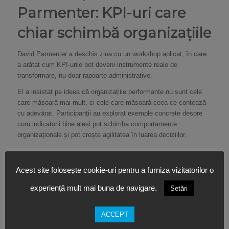
Parmenter: KPI-uri care
chiar schimbă organizațiile
David Parmenter a deschis ziua cu un workshop aplicat, în care
a arătat cum KPI-urile pot deveni instrumente reale de
transformare, nu doar rapoarte administrative.
El a insistat pe ideea că organizațiile performante nu sunt cele
care măsoară mai mult, ci cele care măsoară ceea ce contează
cu adevărat. Participanții au explorat exemple concrete despre
cum indicatorii bine aleși pot schimba comportamente
organizaționale și pot crește agilitatea în luarea deciziilor.
Roxana Mînzatu:
Acest site folosește cookie-uri pentru a furniza vizitatorilor o
competențele sunt noua
experiență mult mai buna de navigare.
Setări
monedă a Europei
ACCEPT