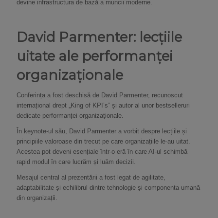
devine infrastructura de bază a muncii moderne.
David Parmenter: lecțiile
uitate ale performanței
organizaționale
Conferința a fost deschisă de David Parmenter, recunoscut
internațional drept „King of KPI’s” și autor al unor bestselleruri
dedicate performanței organizaționale.
În keynote-ul său, David Parmenter a vorbit despre lecțiile și
principiile valoroase din trecut pe care organizațiile le-au uitat.
Acestea pot deveni esențiale într-o eră în care AI-ul schimbă
rapid modul în care lucrăm și luăm decizii.
Mesajul central al prezentării a fost legat de agilitate,
adaptabilitate și echilibrul dintre tehnologie și componenta umană
din organizații.