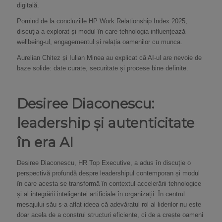
digitală.
Pornind de la concluziile HP Work Relationship Index 2025,
discuția a explorat și modul în care tehnologia influențează
wellbeing-ul, engagementul și relația oamenilor cu munca.
Aurelian Chitez și Iulian Minea au explicat că AI-ul are nevoie de
baze solide: date curate, securitate și procese bine definite.
Desiree Diaconescu:
leadership și autenticitate
în era AI
Desiree Diaconescu, HR Top Executive, a adus în discuție o
perspectivă profundă despre leadershipul contemporan și modul
în care acesta se transformă în contextul accelerării tehnologice
și al integrării inteligenței artificiale în organizații. În centrul
mesajului său s-a aflat ideea că adevăratul rol al liderilor nu este
doar acela de a construi structuri eficiente, ci de a crește oameni