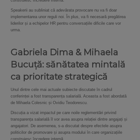
construiesc încredere internă.
Speakerii au subliniat că adevărata provocare nu va fi doar
implementarea unor reguli noi. În plus, va fi necesară pregătirea
liderilor și a echipelor HR pentru conversațiile dificile care vor
urma.
Gabriela Dima & Mihaela
Bucuță: sănătatea mintală
ca prioritate strategică
Unul dintre cele mai actuale subiecte discutate în cadrul
conferinței a fost transparența salarială. Aceasta a fost abordată
de Mihaela Colesnic și Ovidiu Teodorescu.
Discuția a vizat impactul pe care noile reglementări privind
transparența salarială îl vor avea asupra relației dintre angajați și
angajatori. De asemenea, s-a discutat despre efectele asupra
politicilor de promovare și asupra modului în care organizațiile
construiesc încredere internă.