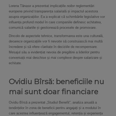
Lorena Tănase a prezentat implicațiile noilor reglementări
europene privind transparența salarială și impactul acestora
asupra organizațiilor. Ea a explicat că schimbările legislative vor
influența profund modul în care companiile definesc echitatea,
comunică salariile și gestionează procesele de promovare.
Dincolo de aspectele tehnice, transformarea este una culturală,
deoarece organizațiile vor fi nevoite să construiască mai multă
încredere și să ofere claritate în deciziile de recompensare.
Mesajul său a evidențiat nevoia de pregătire a liderilor pentru
conversații mai deschise și mai complexe despre salarizare și
echitate.
Ovidiu Bîrsă: beneficiile nu
mai sunt doar financiare
Ovidiu Bîrsă a prezentat „Studiul Benefit”, analiza anuală a
tendințelor în zona de beneficii pentru angajați și a modului în
care acestea influențează engagementul, retenția și experiența