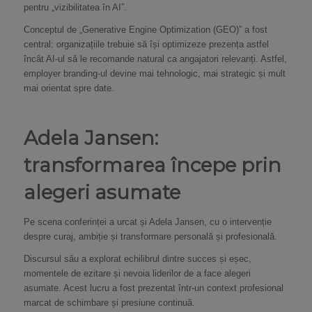
pentru „vizibilitatea în AI”.
Conceptul de „Generative Engine Optimization (GEO)” a fost
central: organizațiile trebuie să își optimizeze prezența astfel
încât AI-ul să le recomande natural ca angajatori relevanți. Astfel,
employer branding-ul devine mai tehnologic, mai strategic și mult
mai orientat spre date.
Adela Jansen:
transformarea începe prin
alegeri asumate
Pe scena conferinței a urcat și Adela Jansen, cu o intervenție
despre curaj, ambiție și transformare personală și profesională.
Discursul său a explorat echilibrul dintre succes și eșec,
momentele de ezitare și nevoia liderilor de a face alegeri
asumate. Acest lucru a fost prezentat într-un context profesional
marcat de schimbare și presiune continuă.