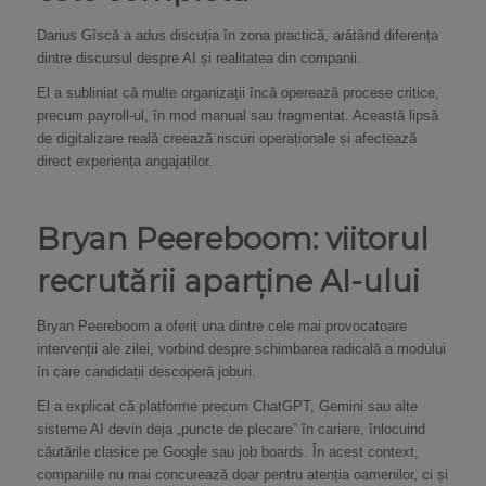
Darius Gîscă a adus discuția în zona practică, arătând diferența
dintre discursul despre AI și realitatea din companii.
El a subliniat că multe organizații încă operează procese critice,
precum payroll-ul, în mod manual sau fragmentat. Această lipsă
de digitalizare reală creează riscuri operaționale și afectează
direct experiența angajaților.
Bryan Peereboom: viitorul
recrutării aparține AI-ului
Bryan Peereboom a oferit una dintre cele mai provocatoare
intervenții ale zilei, vorbind despre schimbarea radicală a modului
în care candidații descoperă joburi.
El a explicat că platforme precum ChatGPT, Gemini sau alte
sisteme AI devin deja „puncte de plecare” în cariere, înlocuind
căutările clasice pe Google sau job boards. În acest context,
companiile nu mai concurează doar pentru atenția oamenilor, ci și