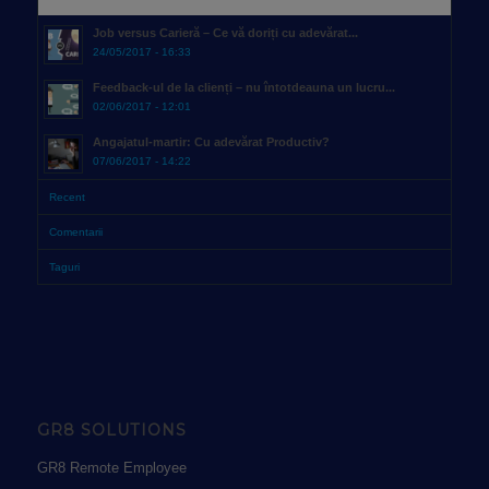
Job versus Carieră – Ce vă doriți cu adevărat...
24/05/2017 - 16:33
Feedback-ul de la clienți – nu întotdeauna un lucru...
02/06/2017 - 12:01
Angajatul-martir: Cu adevărat Productiv?
07/06/2017 - 14:22
Recent
Comentarii
Taguri
GR8 SOLUTIONS
GR8 Remote Employee