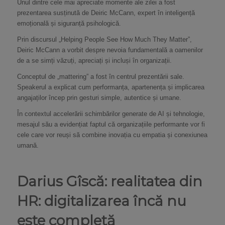
Unul dintre cele mai apreciate momente ale zilei a fost
prezentarea susținută de Deiric McCann, expert în inteligență
emoțională și siguranță psihologică.
Prin discursul „Helping People See How Much They Matter”,
Deiric McCann a vorbit despre nevoia fundamentală a oamenilor
de a se simți văzuți, apreciați și incluși în organizații.
Conceptul de „mattering” a fost în centrul prezentării sale.
Speakerul a explicat cum performanța, apartenența și implicarea
angajaților încep prin gesturi simple, autentice și umane.
În contextul accelerării schimbărilor generate de AI și tehnologie,
mesajul său a evidențiat faptul că organizațiile performante vor fi
cele care vor reuși să combine inovația cu empatia și conexiunea
umană.
Darius Gîscă: realitatea din
HR: digitalizarea încă nu
este completă