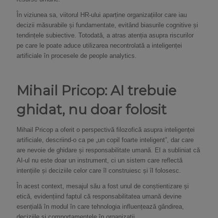
În viziunea sa, viitorul HR-ului aparține organizațiilor care iau
decizii măsurabile și fundamentate, evitând biasurile cognitive și
tendințele subiective. Totodată, a atras atenția asupra riscurilor
pe care le poate aduce utilizarea necontrolată a inteligenței
artificiale în procesele de people analytics.
Mihail Pricop: AI trebuie
ghidat, nu doar folosit
Mihail Pricop a oferit o perspectivă filozofică asupra inteligenței
artificiale, descriind-o ca pe „un copil foarte inteligent”, dar care
are nevoie de ghidare și responsabilitate umană. El a subliniat că
AI-ul nu este doar un instrument, ci un sistem care reflectă
intențiile și deciziile celor care îl construiesc și îl folosesc.
În acest context, mesajul său a fost unul de conștientizare și
etică, evidențiind faptul că responsabilitatea umană devine
esențială în modul în care tehnologia influențează gândirea,
deciziile și comportamentele în organizații.