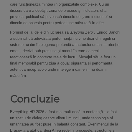
care funcționează mintea în organizațiile complexe. Cu un
discurs care a depășit zona de procese și indicatori, el a
provocat publicul să privească dincolo de „zero incidente” și
dincolo de obsesia pentru perfecțiune măsurată în cifre.
Pornind de la ideile din lucrarea sa
„Beyond Zero”
, Enrico Banchi
a subliniat că adevărata performanță nu vine doar din reguli și
sisteme, ci din înțelegerea profundă a factorului uman — atenție,
emoții, decizii sub presiune și modul în care oamenii
reacționează în contexte reale de lucru. Mesajul său a fost un
final memorabil pentru ziua a doua: siguranța și performanța
autentică încep acolo unde înțelegem oamenii, nu doar îi
măsurăm.
Concluzie
Everything HR 2026 a fost mai mult decât o conferință – a fost
un spațiu de dialog despre viitorul muncii, unde tehnologia și
umanitatea au fost puse în balanță constant. Evenimentul de la
Brașov a arătat că, deși AI va redefini procesele, structurile și