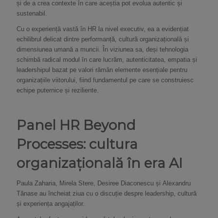
și de a crea contexte în care aceștia pot evolua autentic și
sustenabil.
Cu o experiență vastă în HR la nivel executiv, ea a evidențiat
echilibrul delicat dintre performanță, cultură organizațională și
dimensiunea umană a muncii. În viziunea sa, deși tehnologia
schimbă radical modul în care lucrăm, autenticitatea, empatia și
leadershipul bazat pe valori rămân elemente esențiale pentru
organizațiile viitorului, fiind fundamentul pe care se construiesc
echipe puternice și reziliente.
Panel HR Beyond
Processes: cultura
organizațională în era AI
Paula Zaharia, Mirela Stere, Desiree Diaconescu și Alexandru
Tănase au încheiat ziua cu o discuție despre leadership, cultură
și experiența angajaților.