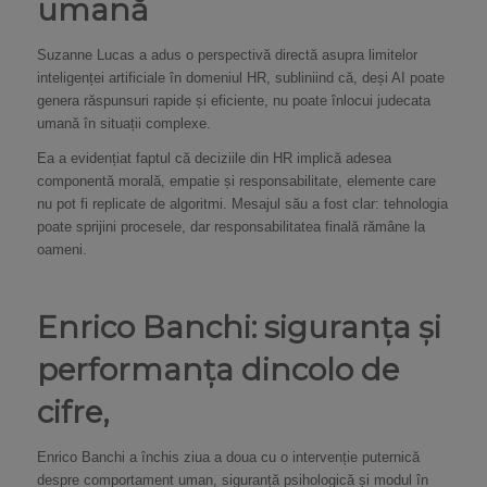
umană
Suzanne Lucas a adus o perspectivă directă asupra limitelor
inteligenței artificiale în domeniul HR, subliniind că, deși AI poate
genera răspunsuri rapide și eficiente, nu poate înlocui judecata
umană în situații complexe.
Ea a evidențiat faptul că deciziile din HR implică adesea
componentă morală, empatie și responsabilitate, elemente care
nu pot fi replicate de algoritmi. Mesajul său a fost clar: tehnologia
poate sprijini procesele, dar responsabilitatea finală rămâne la
oameni.
Enrico Banchi: siguranța și
performanța dincolo de
cifre,
Enrico Banchi a închis ziua a doua cu o intervenție puternică
despre comportament uman, siguranță psihologică și modul în