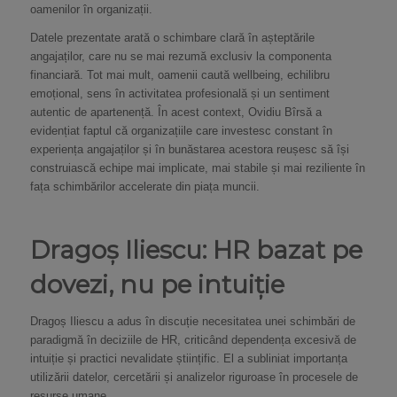
oamenilor în organizații.
Datele prezentate arată o schimbare clară în așteptările
angajaților, care nu se mai rezumă exclusiv la componenta
financiară. Tot mai mult, oamenii caută wellbeing, echilibru
emoțional, sens în activitatea profesională și un sentiment
autentic de apartenență. În acest context, Ovidiu Bîrsă a
evidențiat faptul că organizațiile care investesc constant în
experiența angajaților și în bunăstarea acestora reușesc să își
construiască echipe mai implicate, mai stabile și mai reziliente în
fața schimbărilor accelerate din piața muncii.
Dragoș Iliescu: HR bazat pe
dovezi, nu pe intuiție
Dragoș Iliescu a adus în discuție necesitatea unei schimbări de
paradigmă în deciziile de HR, criticând dependența excesivă de
intuiție și practici nevalidate științific. El a subliniat importanța
utilizării datelor, cercetării și analizelor riguroase în procesele de
resurse umane.