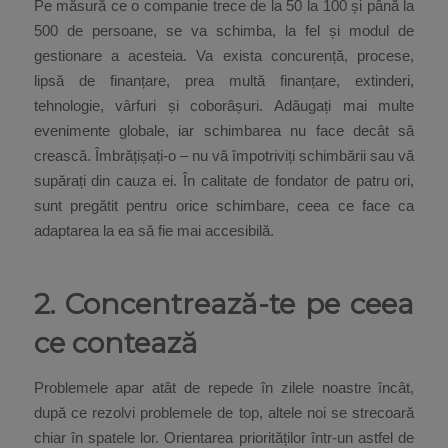
Pe măsură ce o companie trece de la 50 la 100 și până la
500 de persoane, se va schimba, la fel și modul de
gestionare a acesteia. Va exista concurență, procese,
lipsă de finanțare, prea multă finanțare, extinderi,
tehnologie, vârfuri și coborâșuri. Adăugați mai multe
evenimente globale, iar schimbarea nu face decât să
crească. Îmbrățișați-o – nu vă împotriviți schimbării sau vă
supărați din cauza ei. În calitate de fondator de patru ori,
sunt pregătit pentru orice schimbare, ceea ce face ca
adaptarea la ea să fie mai accesibilă.
2. Concentrează-te pe ceea
ce contează
Problemele apar atât de repede în zilele noastre încât,
după ce rezolvi problemele de top, altele noi se strecoară
chiar în spatele lor. Orientarea priorităților într-un astfel de