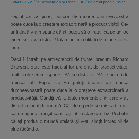
/
/
26/08/2022
în
Dezvoltarea personalului
de
great people inside
Faptul că vă puteți bucura de munca dumneavoastră
poate duce la o creștere extraordinară a productivității. Ce-
ar fi dacă v-am spune că ați putea să o tratați ca pe un joc
video și să vă distrați? Iată cinci modalități de a face acest
lucru!
Dacă îi întrebi pe antreprenorii de frunte, precum Richard
Branson, care este hack-ul lor preferat de productivitate,
mulți dintre ei vor spune: „Să se distreze! Să te bucuri de
munca ta!” Faptul că vă puteți bucura de munca
dumneavoastră poate duce la o creștere extraordinară a
productivității. Gândiți-vă la toate momentele în care v-ați
distrat la locul de muncă. Cât de repede se mișca timpul,
cât de ușor ați reușit să intrați într-o stare de flux. Probabil
că ați produs o muncă stelară și v-ați simțit incredibil de
bine făcând-o.