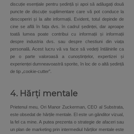
discuție esențiale pentru ședință și apoi să adăugați două
puncte de discuție suplimentare care vă pot conduce la
descoperiri și la alte informații. Evident, totul depinde de
cine se află în fața dvs. în cadrul ședinței, dar aproape
toată lumea poate contribui cu informații și informații
despre industria dvs. sau despre chestiuni din viața
personală. Acest lucru vă va face să vedeți întâlnirile ca
pe o parte valoroasă a cunoștințelor, expertizei și
experienței dumneavoastră sporite, în loc de o altă ședință
de tip „cookie-cutter”.
4. Hărți mentale
Prietenul meu, Ori Manor Zuckerman, CEO al Substrata,
este obsedat de hărțile mentale. El este un gânditor vizual,
la fel ca mine. A putea prezenta o strategie de afaceri sau
un plan de marketing prin intermediul hărților mentale este