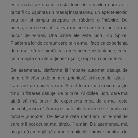
este vorba de spam, există tone de e-mailuri care ar fi
putut fi cu ușurință un mesaj instantaneu, un apel telefonic
sau pur și simplu așteptau cu răbdare o întâlnire. De
aceea, am dezvoltat câteva metode care mă fac să mă
bucur de e-mail. Una dintre ele este lucrul cu Spike.
Platforma lor de comunicare prin e-mail face ca experiența
de e-mail să se simtă ca o mesagerie instantanee, ceea
ce mă ajută să interacționez ușor și rapid cu contactele.
De asemenea, platforma îți împarte automat căsuța de
primire în căsuța de primire „prioritară” și în cea de „altele”,
care are de obicei spam. Acest lucru îmi economisește
timp în filtrarea căsuței de primire. Al doilea lucru care mă
ajută să mă bucur de experiența mea de e-mail este
butonul „snooze”. Aproape toate platformele de e-mail au o
funcție „snooze”. De fiecare dată când am un e-mail de
care mă pot ocupa mai târziu, îl amân. De asemenea, mă
asigur că am grijă să amân e-mailurile „trimise” pentru a le