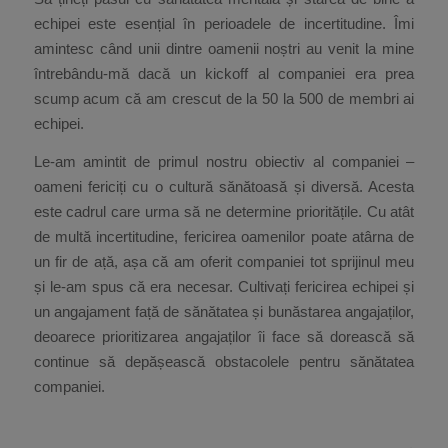
echipei este esențial în perioadele de incertitudine. Îmi
amintesc când unii dintre oamenii noștri au venit la mine
întrebându-mă dacă un kickoff al companiei era prea
scump acum că am crescut de la 50 la 500 de membri ai
echipei.
Le-am amintit de primul nostru obiectiv al companiei –
oameni fericiți cu o cultură sănătoasă și diversă. Acesta
este cadrul care urma să ne determine prioritățile. Cu atât
de multă incertitudine, fericirea oamenilor poate atârna de
un fir de ață, așa că am oferit companiei tot sprijinul meu
și le-am spus că era necesar. Cultivați fericirea echipei și
un angajament față de sănătatea și bunăstarea angajaților,
deoarece prioritizarea angajaților îi face să dorească să
continue să depășească obstacolele pentru sănătatea
companiei.