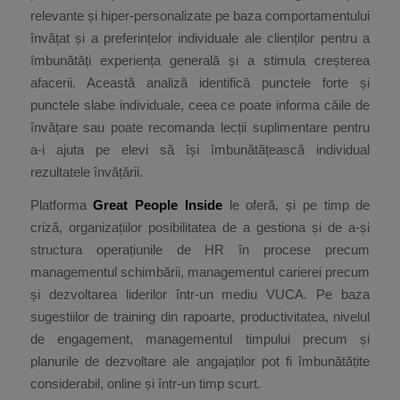
relevante și hiper-personalizate pe baza comportamentului
învățat și a preferințelor individuale ale clienților pentru a
îmbunătăți experiența generală și a stimula creșterea
afacerii. Această analiză identifică punctele forte și
punctele slabe individuale, ceea ce poate informa căile de
învățare sau poate recomanda lecții suplimentare pentru
a-i ajuta pe elevi să își îmbunătățească individual
rezultatele învățării.
Platforma
Great People Inside
le oferă, și pe timp de
criză, organizațiilor posibilitatea de a gestiona și de a-și
structura operațiunile de HR în procese precum
managementul schimbării, managementul carierei precum
și dezvoltarea liderilor într-un mediu VUCA. Pe baza
sugestiilor de training din rapoarte, productivitatea, nivelul
de engagement, managementul timpului precum și
planurile de dezvoltare ale angajaților pot fi îmbunătățite
considerabil, online și într-un timp scurt.