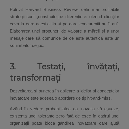
Potrivit Harvard Business Review, cele mai profitabile
strategii sunt „construite pe diferențiere: oferind clienților
ceva la care aceștia țin și pe care concurenții nu îl au”.
Elaborarea unei propuneri de valoare a mărcii și a unor
mesaje care să comunice de ce este autentică este un
schimbător de joc.
3. Testați, învățați,
transformați
Dezvoltarea și punerea în aplicare a ideilor și conceptelor
inovatoare este adesea o abordare de tip hit-and-miss.
Având în vedere probabilitatea ca inovația să eșueze,
existența unei toleranțe zero față de eșec în cadrul unei
organizații poate bloca gândirea inovatoare care ajută