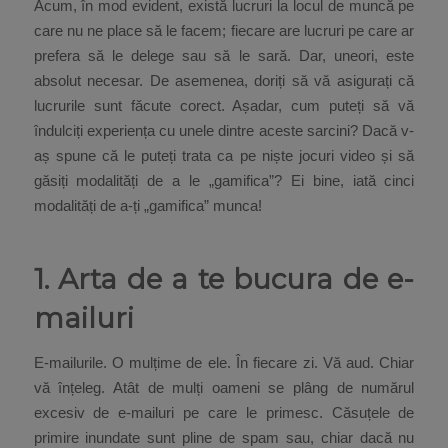
Acum, în mod evident, există lucruri la locul de muncă pe
care nu ne place să le facem; fiecare are lucruri pe care ar
prefera să le delege sau să le sară. Dar, uneori, este
absolut necesar. De asemenea, doriți să vă asigurați că
lucrurile sunt făcute corect. Așadar, cum puteți să vă
îndulciți experiența cu unele dintre aceste sarcini? Dacă v-
aș spune că le puteți trata ca pe niște jocuri video și să
găsiți modalități de a le „gamifica”? Ei bine, iată cinci
modalități de a-ți „gamifica” munca!
1. Arta de a te bucura de e-
mailuri
E-mailurile. O mulțime de ele. În fiecare zi. Vă aud. Chiar
vă înțeleg. Atât de mulți oameni se plâng de numărul
excesiv de e-mailuri pe care le primesc. Căsuțele de
primire inundate sunt pline de spam sau, chiar dacă nu