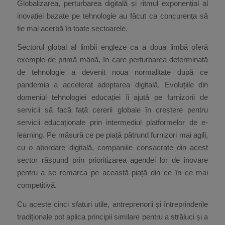
Globalizarea, perturbarea digitală și ritmul exponențial al
inovației bazate pe tehnologie au făcut ca concurența să
fie mai acerbă în toate sectoarele.
Sectorul global al limbii engleze ca a doua limbă oferă
exemple de primă mână, în care perturbarea determinată
de tehnologie a devenit noua normalitate după ce
pandemia a accelerat adoptarea digitală. Evoluțiile din
domeniul tehnologiei educației îi ajută pe furnizorii de
servicii să facă față cererii globale în creștere pentru
servicii educaționale prin intermediul platformelor de e-
learning. Pe măsură ce pe piață pătrund furnizori mai agili,
cu o abordare digitală, companiile consacrate din acest
sector răspund prin prioritizarea agendei lor de inovare
pentru a se remarca pe această piață din ce în ce mai
competitivă.
Cu aceste cinci sfaturi utile, antreprenorii și întreprinderile
tradiționale pot aplica principii similare pentru a străluci și a