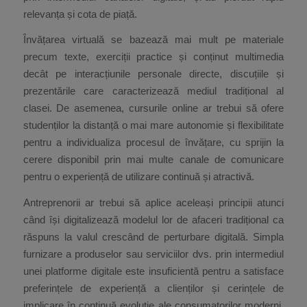
relevanța și cota de piață.
Învățarea virtuală se bazează mai mult pe materiale
precum texte, exerciții practice și conținut multimedia
decât pe interacțiunile personale directe, discuțiile și
prezentările care caracterizează mediul tradițional al
clasei. De asemenea, cursurile online ar trebui să ofere
studenților la distanță o mai mare autonomie și flexibilitate
pentru a individualiza procesul de învățare, cu sprijin la
cerere disponibil prin mai multe canale de comunicare
pentru o experiență de utilizare continuă și atractivă.
Antreprenorii ar trebui să aplice aceleași principii atunci
când își digitalizează modelul lor de afaceri tradițional ca
răspuns la valul crescând de perturbare digitală. Simpla
furnizare a produselor sau serviciilor dvs. prin intermediul
unei platforme digitale este insuficientă pentru a satisface
preferințele de experiență a clienților și cerințele de
implicare în continuă evoluție ale consumatorilor moderni,