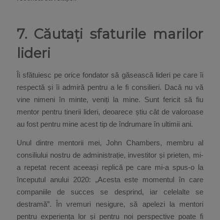
7. Căutați sfaturile marilor
lideri
Îi sfătuiesc pe orice fondator să găsească lideri pe care îi
respectă și îi admiră pentru a le fi consilieri. Dacă nu vă
vine nimeni în minte, veniți la mine. Sunt fericit să fiu
mentor pentru tinerii lideri, deoarece știu cât de valoroase
au fost pentru mine acest tip de îndrumare în ultimii ani.
Unul dintre mentorii mei, John Chambers, membru al
consiliului nostru de administrație, investitor și prieten, mi-
a repetat recent aceeași replică pe care mi-a spus-o la
începutul anului 2020: „Acesta este momentul în care
companiile de succes se desprind, iar celelalte se
destramă”. În vremuri nesigure, să apelezi la mentori
pentru experiența lor și pentru noi perspective poate fi