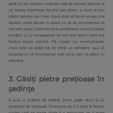
ajută să îmi sporesc motivația față de acesta, precum și
să înțeleg importanța fiecărui pas pentru a duce la bun
sfârșit sarcina cea mare. Dacă doriți să faceți un pas mai
departe, puteți decide în avans ce tip de recompensă vă
veți oferi atunci când treceți la următoarea sarcină (nivelul
următor) și ce recompensă vă veți oferi atunci când veți
finaliza marea sarcină. Fiți creativi cu recompensele;
cheia este să puteți să vă oferiți un stimulent, așa că
asigurați-vă că recompensa este ceva care vă place cu
adevărat.
3. Găsiți pietre prețioase în
ședințe
A avea o mulțime de ședințe Zoom poate duce la un
sentiment de oboseală. Încercarea de a fi atent la fiecare
cuvânt care se spune poate fi o provocare, iar o mare