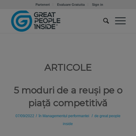
Parteneri
Evaluare Gratuita
Sign in
ARTICOLE
5 moduri de a reuși pe o
piață competitivă
/
/
07/09/2022
în
Managementul performantei
de
great people
inside