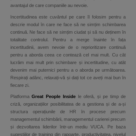
avantajul de care companiile au nevoie.
Incertitudinea este cuvântul pe care îl folosim pentru a
descrie modul în care ne face să ne simțim schimbarea
continuă. Ne face să ne simțim ciudat și să nu deținem în
totalitate controlul. Pentru a merge înainte în fața
incertitudinii, avem nevoie de o reprioritizare continuă
pentru a aborda ceea ce contează cel mai mult. Cu cât
lucrăm mai mult prin schimbare și incertitudine, cu atât
devenim mai puternici pentru a o aborda pe următoarea.
Respirați adânc, relaxați-vă și dați tot ce aveți mai bun în
fiecare zi.
Platforma
Great People Inside
le oferă, și pe timp de
criză, organizațiilor posibilitatea de a gestiona și de a-și
structura operațiunile de HR în procese precum
managementul schimbării, managementul carierei precum
și dezvoltarea liderilor într-un mediu VUCA. Pe baza
sugestiilor de training din rapoarte, productivitatea, nivelul