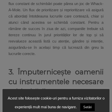
flux constant de schimbări poate părea un joc de Whack-
A-Mole. Un flux de prioritizare și reprioritizare vă asigură
că abordați întotdeauna lucrurile care contează, chiar și
atunci când acestea se schimbă constant. Pentru a
rămâne de succes în ziua de azi, companiile trebuie să
itereze continuu în jurul priorităților lor de top și să
reevalueze această listă cu atenție, gândire și intenție,
asigurându-se în același timp că lucrează din greu la
lucrurile corecte.
3. Împuternicește oamenii
cu instrumentele necesare
schimbării
Acest site folosește cookie-uri pentru a furniza vizitatorilor o
Liderii care își împuternicesc echipele să ia decizii în timp
experiență mult mai buna de navigare.
Setări
real le oferă o mai mare flexibilitate pentru a se adapta în