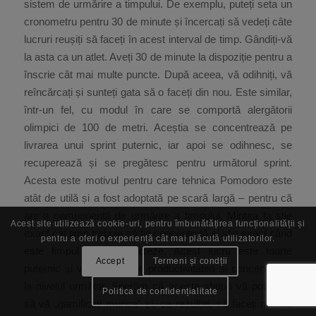
sistem de urmărire a timpului. De exemplu, puteți seta un
cronometru pentru 30 de minute și încercați să vedeți câte
lucruri reușiți să faceți în acest interval de timp. Gândiți-vă
la asta ca un atlet. Aveți 30 de minute la dispoziție pentru a
înscrie cât mai multe puncte. După aceea, vă odihniți, vă
reîncărcați și sunteți gata să o faceți din nou. Este similar,
într-un fel, cu modul în care se comportă alergătorii
olimpici de 100 de metri. Aceștia se concentrează pe
livrarea unui sprint puternic, iar apoi se odihnesc, se
recuperează și se pregătesc pentru următorul sprint.
Acesta este motivul pentru care tehnica Pomodoro este
atât de utilă și a fost adoptată pe scară largă – pentru că
are o componentă de urmărire a timpului. Mintea ta știe
Acest site utilizează cookie-uri, pentru îmbunătățirea funcționalității și
exact cât timp trebuie să fie concentrată și știe exact când
pentru a oferi o experiență cât mai plăcută utilizatorilor.
este timpul să se relaxeze. Acest lucru este foarte
Accept
Termeni și condții
puternic și vă poate duce productivitatea și concentrarea
la nivelul următor. Sperăm că aceste sfaturi vă pot ajuta
Politica de confidențialitate
să vă „gamificați munca” și, ca rezultat, să faceți munca