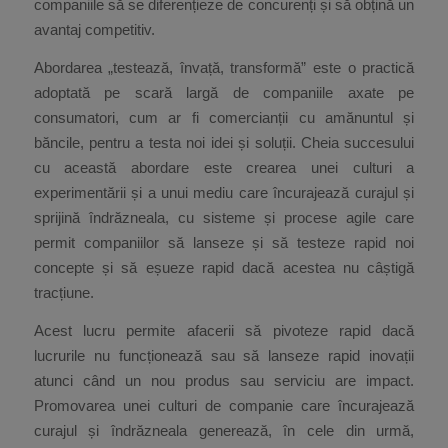
companiile să se diferențieze de concurenți și să obțină un
avantaj competitiv.
Abordarea „testează, învață, transformă” este o practică
adoptată pe scară largă de companiile axate pe
consumatori, cum ar fi comercianții cu amănuntul și
băncile, pentru a testa noi idei și soluții. Cheia succesului
cu această abordare este crearea unei culturi a
experimentării și a unui mediu care încurajează curajul și
sprijină îndrăzneala, cu sisteme și procese agile care
permit companiilor să lanseze și să testeze rapid noi
concepte și să eșueze rapid dacă acestea nu câștigă
tracțiune.
Acest lucru permite afacerii să pivoteze rapid dacă
lucrurile nu funcționează sau să lanseze rapid inovații
atunci când un nou produs sau serviciu are impact.
Promovarea unei culturi de companie care încurajează
curajul și îndrăzneala generează, în cele din urmă,