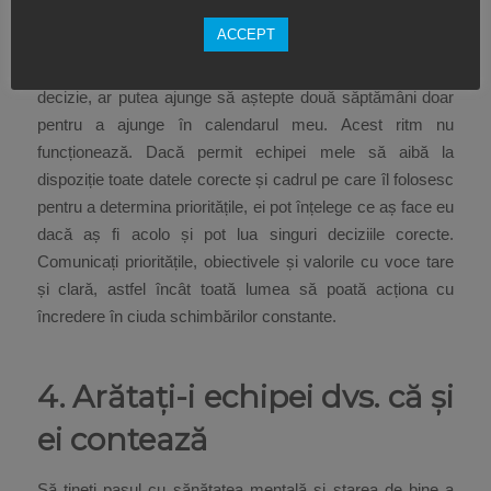
fața schimbărilor constante. Dacă toți cei din echipa mea
ACCEPT
ar spune: „Să așteptăm și să discutăm cu Mario despre
ce crede el că sunt prioritățile noastre”, înainte de fiecare
decizie, ar putea ajunge să aștepte două săptămâni doar
pentru a ajunge în calendarul meu. Acest ritm nu
funcționează. Dacă permit echipei mele să aibă la
dispoziție toate datele corecte și cadrul pe care îl folosesc
pentru a determina prioritățile, ei pot înțelege ce aș face eu
dacă aș fi acolo și pot lua singuri deciziile corecte.
Comunicați prioritățile, obiectivele și valorile cu voce tare
și clară, astfel încât toată lumea să poată acționa cu
încredere în ciuda schimbărilor constante.
4. Arătați-i echipei dvs. că și
ei contează
Să țineți pasul cu sănătatea mentală și starea de bine a