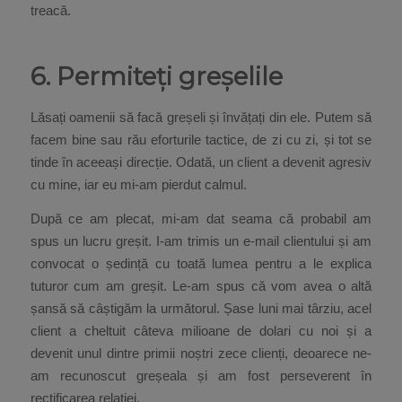
treacă.
6. Permiteți greșelile
Lăsați oamenii să facă greșeli și învățați din ele. Putem să
facem bine sau rău eforturile tactice, de zi cu zi, și tot se
tinde în aceeași direcție. Odată, un client a devenit agresiv
cu mine, iar eu mi-am pierdut calmul.
După ce am plecat, mi-am dat seama că probabil am
spus un lucru greșit. I-am trimis un e-mail clientului și am
convocat o ședință cu toată lumea pentru a le explica
tuturor cum am greșit. Le-am spus că vom avea o altă
șansă să câștigăm la următorul. Șase luni mai târziu, acel
client a cheltuit câteva milioane de dolari cu noi și a
devenit unul dintre primii noștri zece clienți, deoarece ne-
am recunoscut greșeala și am fost perseverent în
rectificarea relației.