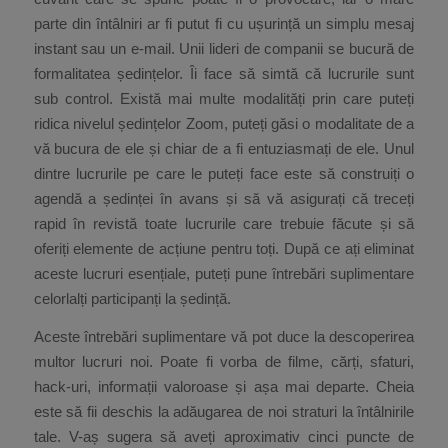
parte din întâlniri ar fi putut fi cu ușurință un simplu mesaj
instant sau un e-mail. Unii lideri de companii se bucură de
formalitatea ședințelor. Îi face să simtă că lucrurile sunt
sub control. Există mai multe modalități prin care puteți
ridica nivelul ședințelor Zoom, puteți găsi o modalitate de a
vă bucura de ele și chiar de a fi entuziasmați de ele. Unul
dintre lucrurile pe care le puteți face este să construiți o
agendă a ședinței în avans și să vă asigurați că treceți
rapid în revistă toate lucrurile care trebuie făcute și să
oferiți elemente de acțiune pentru toți. După ce ați eliminat
aceste lucruri esențiale, puteți pune întrebări suplimentare
celorlalți participanți la ședință.
Aceste întrebări suplimentare vă pot duce la descoperirea
multor lucruri noi. Poate fi vorba de filme, cărți, sfaturi,
hack-uri, informații valoroase și așa mai departe. Cheia
este să fii deschis la adăugarea de noi straturi la întâlnirile
tale. V-aș sugera să aveți aproximativ cinci puncte de