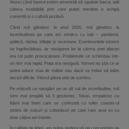
Atunci când haosul extern amenință să zguduie barca, iată
câteva modalități prin care puteți menține o echipă
coerentă și o cultură pozitivă.
Când mă gândesc la anul 2020, mă gândesc la
incertitudinea pe care am simțit-o cu toții – pandemii,
politică, război, inflație și recesiune. Evenimentele istorice
se îngrămădeau, iar navigarea lor la cârma unei afaceri
era cel puțin provocatoare. Problemele se schimbau într-
un ritm mai rapid. Piața era nesigură. Nimeni nu știa ce ar
putea aduce ziua de mâine sau dacă va trebui să luăm
decizii dificile. Viitorul părea atât de sumbru.
Pe măsură ce navigăm pe un alt val de incertitudine, mă
simt mai pregătit să îl gestionez. Totuși, empatizez cu
liderii mai tineri care se confruntă cu roller coaster-ul
strâns de suișuri și coborâșuri pe care l-am avut eu cu
doar câțiva ani înainte.
În calitate de lideri, am putea prefera să ne concentrăm pe