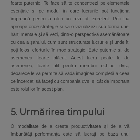
foarte puternic. Te face să te concentrezi pe elementele
esențiale și pe modul în care lucrurile pot funcționa
împreună pentru a oferi un rezultat excelent. Poți lua
aproape orice strategie și să o vizualizezi sub forma unei
hărți mentale și să vezi, dintr-o perspectivă asemănătoare
cu cea a șahului, cum sunt structurate lucrurile și unde îți
poți folosi eforturile în mod strategic. Este puternic și, de
asemenea, foarte plăcut. Acest lucru poate fi, de
asemenea, foarte util pentru membrii echipei dvs.,
deoarece le va permite să vadă imaginea completă a ceea
ce încercați să faceți cu compania dvs. și cât de important
este rolul lor în acest plan.
5. Urmărirea timpului
O modalitate de a crește productivitatea și de a vă
îmbunătăți performanța este să lucrați pe baza unui