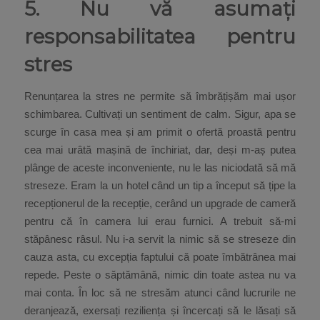
5. Nu vă asumați
responsabilitatea pentru
stres
Renunțarea la stres ne permite să îmbrățișăm mai ușor
schimbarea. Cultivați un sentiment de calm. Sigur, apa se
scurge în casa mea și am primit o ofertă proastă pentru
cea mai urâtă mașină de închiriat, dar, deși m-aș putea
plânge de aceste inconveniente, nu le las niciodată să mă
streseze. Eram la un hotel când un tip a început să țipe la
recepționerul de la recepție, cerând un upgrade de cameră
pentru că în camera lui erau furnici. A trebuit să-mi
stăpânesc râsul. Nu i-a servit la nimic să se streseze din
cauza asta, cu excepția faptului că poate îmbătrânea mai
repede. Peste o săptămână, nimic din toate astea nu va
mai conta. În loc să ne stresăm atunci când lucrurile ne
deranjează, exersați reziliența și încercați să le lăsați să