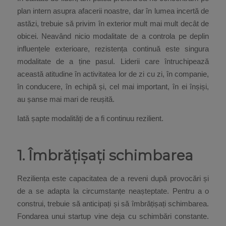
plan intern asupra afacerii noastre, dar în lumea incertă de
astăzi, trebuie să privim în exterior mult mai mult decât de
obicei. Neavând nicio modalitate de a controla pe deplin
influențele exterioare, rezistența continuă este singura
modalitate de a ține pasul. Liderii care întruchipează
această atitudine în activitatea lor de zi cu zi, în companie,
în conducere, în echipă și, cel mai important, în ei înșiși,
au șanse mai mari de reușită.
Iată șapte modalități de a fi continuu rezilient.
1. Îmbrățișați schimbarea
Reziliența este capacitatea de a reveni după provocări și
de a se adapta la circumstanțe neașteptate. Pentru a o
construi, trebuie să anticipați și să îmbrățișați schimbarea.
Fondarea unui startup vine deja cu schimbări constante.