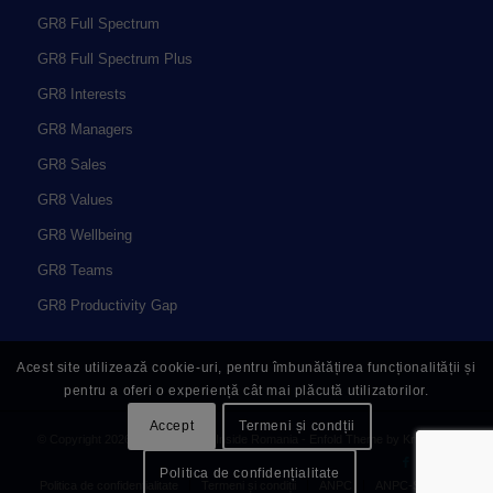
GR8 Full Spectrum
GR8 Full Spectrum Plus
GR8 Interests
GR8 Managers
GR8 Sales
GR8 Values
GR8 Wellbeing
GR8 Teams
GR8 Productivity Gap
Acest site utilizează cookie-uri, pentru îmbunătățirea funcționalității și
pentru a oferi o experiență cât mai plăcută utilizatorilor.
Accept
Termeni și condții
© Copyright 2026 - Great People Inside Romania -
Enfold Theme by Kriesi
Politica de confidențialitate
Politica de confidențialitate
Termeni și condiții
ANPC
ANPC-SAL