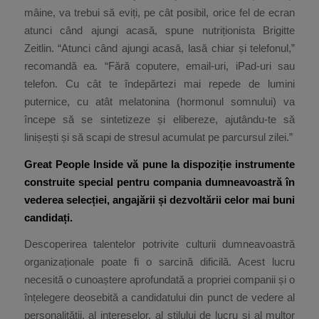
mâine, va trebui să eviți, pe cât posibil, orice fel de ecran
atunci când ajungi acasă, spune nutriționista Brigitte
Zeitlin. “Atunci când ajungi acasă, lasă chiar și telefonul,”
recomandă ea. “Fără coputere, email-uri, iPad-uri sau
telefon. Cu cât te îndepărtezi mai repede de lumini
puternice, cu atât melatonina (hormonul somnului) va
începe să se sintetizeze și elibereze, ajutându-te să
linișești și să scapi de stresul acumulat pe parcursul zilei.”
Great People Inside vă pune la dispoziție instrumente
construite special pentru compania dumneavoastră în
vederea selecției, angajării și dezvoltării celor mai buni
candidați.
Descoperirea talentelor potrivite culturii dumneavoastră
organizaționale poate fi o sarcină dificilă. Acest lucru
necesită o cunoaștere aprofundată a propriei companii și o
înțelegere deosebită a candidatului din punct de vedere al
personalității, al intereselor, al stilului de lucru și al multor