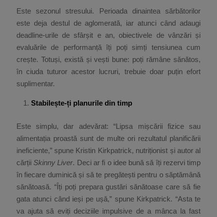
Este sezonul stresului. Perioada dinaintea sărbătorilor
este deja destul de aglomerată, iar atunci când adaugi
deadline-urile de sfârșit e an, obiectivele de vânzări și
evaluările de performanță îți poți simți tensiunea cum
crește. Totuși, există și vești bune: poți rămâne sănătos,
în ciuda tuturor acestor lucruri, trebuie doar puțin efort
suplimentar.
Stabilește-ți planurile din timp
Este simplu, dar adevărat: “Lipsa mișcării fizice sau
alimentația proastă sunt de multe ori rezultatul planificării
ineficiente,” spune Kristin Kirkpatrick, nutriționist și autor al
cărții
Skinny Liver
. Deci ar fi o idee bună să îți rezervi timp
în fiecare duminică și să te pregătești pentru o săptămână
sănătoasă. “Îți poți prepara gustări sănătoase care să fie
gata atunci când ieși pe ușă,” spune Kirkpatrick. “Asta te
va ajuta să eviți deciziile impulsive de a mânca la fast