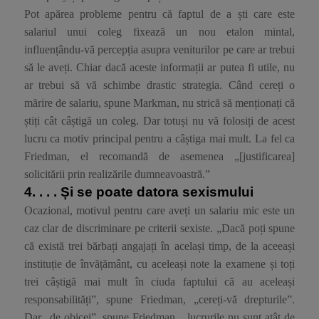
Pot apărea probleme pentru că faptul de a ști care este
salariul unui coleg fixează un nou etalon mintal,
influențându-vă percepția asupra veniturilor pe care ar trebui
să le aveți. Chiar dacă aceste informații ar putea fi utile, nu
ar trebui să vă schimbe drastic strategia. Când cereți o
mărire de salariu, spune Markman, nu strică să menționați că
știți cât câștigă un coleg. Dar totuși nu vă folosiți de acest
lucru ca motiv principal pentru a câștiga mai mult. La fel ca
Friedman, el recomandă de asemenea „[justificarea]
solicitării prin realizările dumneavoastră.”
4. . . .
Și se poate datora sexismului
Ocazional, motivul pentru care aveți un salariu mic este un
caz clar de discriminare pe criterii sexiste. „Dacă poți spune
că există trei bărbați angajați în același timp, de la aceeași
instituție de învățământ, cu aceleași note la examene și toți
trei câștigă mai mult în ciuda faptului că au aceleași
responsabilități”, spune Friedman, „cereți-vă drepturile”.
Dar „de obicei”, spune Friedman, „lucrurile nu sunt atât de