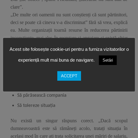
clare”.
„De multe ori oamenii nu sunt conștienți că sunt părtinitori,
deci se poate că cineva v-a discriminat” fără să vrea, explică
ea. Multe organizații toarnă resurse în reducerea părtinirii
inconștiente, mai ales în recrutare și angajare și există chiar
primele semne că tehnologia poate elimina părtinirea din
Acest site folosește cookie-uri pentru a furniza vizitatorilor o
interacțiunile zilnice.
experiență mult mai buna de navigare.
Setări
Între timp, femeile ale căror salarii diminuate contribuie la
persistenta discrepanță salarială pe criterii sexiste au, în mod
normal, trei opțiuni, spune Friedman:
ACCEPT
Să rămână și să se lupte pentru drepturile lor
Să părăsească compania
Să tolereze situația
Nu există un singur răspuns corect. „Dacă scopul
dumneavoastră este să rămâneți acolo, tratați situația în
același mod în care ați trata solicitarea unei măriri de salariu,