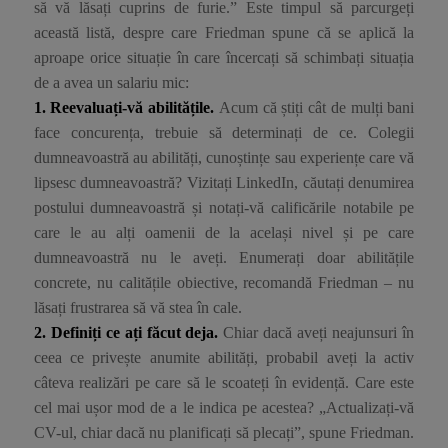
să vă lăsați cuprins de furie.” Este timpul să parcurgeți
această listă, despre care Friedman spune că se aplică la
aproape orice situație în care încercați să schimbați situația
de a avea un salariu mic:
1. Reevaluați-vă abilitățile.
Acum că știți cât de mulți bani
face concurența, trebuie să determinați de ce. Colegii
dumneavoastră au abilități, cunoștințe sau experiențe care vă
lipsesc dumneavoastră? Vizitați LinkedIn, căutați denumirea
postului dumneavoastră și notați-vă calificările notabile pe
care le au alți oamenii de la același nivel și pe care
dumneavoastră nu le aveți. Enumerați doar abilitățile
concrete, nu calitățile obiective, recomandă Friedman – nu
lăsați frustrarea să vă stea în cale.
2. Definiți ce ați făcut deja.
Chiar dacă aveți neajunsuri în
ceea ce privește anumite abilități, probabil aveți la activ
câteva realizări pe care să le scoateți în evidență. Care este
cel mai ușor mod de a le indica pe acestea? „Actualizați-vă
CV-ul, chiar dacă nu planificați să plecați”, spune Friedman.