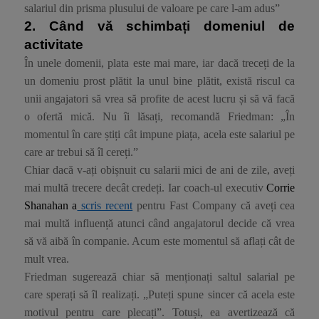
salariul din prisma plusului de valoare pe care l-am adus”
2.
Când vă schimbați domeniul de
activitate
În unele domenii, plata este mai mare, iar dacă treceți de la
un domeniu prost plătit la unul bine plătit, există riscul ca
unii angajatori să vrea să profite de acest lucru și să vă facă
o ofertă mică. Nu îi lăsați, recomandă Friedman: „În
momentul în care știți cât impune piața, acela este salariul pe
care ar trebui să îl cereți.”
Chiar dacă v-ați obișnuit cu salarii mici de ani de zile, aveți
mai multă trecere decât credeți. Iar coach-ul executiv
Corrie
Shanahan a
scris recent
pentru
Fast Company
că aveți cea
mai multă influență atunci când angajatorul decide că vrea
să vă aibă în companie. Acum este momentul să aflați cât de
mult vrea.
Friedman sugerează chiar să menționați saltul salarial pe
care sperați să îl realizați. „Puteți spune sincer că acela este
motivul pentru care plecați”. Totuși, ea avertizează că