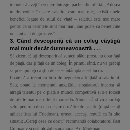
trebuie să aveți în vedere întregul pachet din ofertă. „Adesea
în domeniile în care salariul este mai mic, există unele
beneficii legate de stilul de viață – salariul este mai mare
pentru că și cerințele sunt mai mari, sau poate că beneficiile
nu sunt atât de grozave.”
3. Când descoperiți că un coleg câștigă
mai mult decât dumneavoastră . . .
Să zicem că ați descoperit că sunteți plătit prost, nu doar față
de piață, dar și față de un coleg. În primul rând, nu vă grăbiți
să presupuneți că știți de ce se întâmplă acest lucru.
Poate că a trecut cu brio de negocierea inițială a salariului.
Sau, poate la momentul angajării, angajatorul încerca să
atragă talentul pe o piață a muncii competitivă și s-a folosit
de oferte mai mari drept momeală. Atunci când vă abordați
șeful pentru a discuta despre o mărire de salariu (după ce ați
aplicat lista lui Friedman), urmați aceeași regulă ca în alte
situații: „Cereți ceea ce doriți” recomandă colaboratorul Fast
Company și psihologul ocupațional Art Markman.