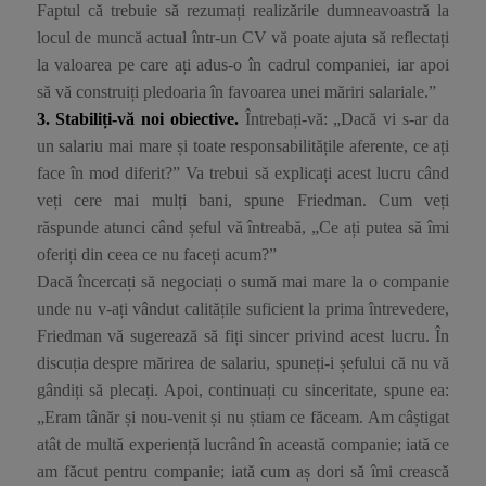
Faptul că trebuie să rezumați realizările dumneavoastră la
locul de muncă actual într-un CV vă poate ajuta să reflectați
la valoarea pe care ați adus-o în cadrul companiei, iar apoi
să vă construiți pledoaria în favoarea unei măriri salariale.”
3. Stabiliți-vă noi obiective.
Întrebați-vă: „Dacă vi s-ar da
un salariu mai mare și toate responsabilitățile aferente, ce ați
face în mod diferit?” Va trebui să explicați acest lucru când
veți cere mai mulți bani, spune Friedman. Cum veți
răspunde atunci când șeful vă întreabă, „Ce ați putea să îmi
oferiți din ceea ce nu faceți acum?”
Dacă încercați să negociați o sumă mai mare la o companie
unde nu v-ați vândut calitățile suficient la prima întrevedere,
Friedman vă sugerează să fiți sincer privind acest lucru. În
discuția despre mărirea de salariu, spuneți-i șefului că nu vă
gândiți să plecați. Apoi, continuați cu sinceritate, spune ea:
„Eram tânăr și nou-venit și nu știam ce făceam. Am câștigat
atât de multă experiență lucrând în această companie; iată ce
am făcut pentru companie; iată cum aș dori să îmi crească