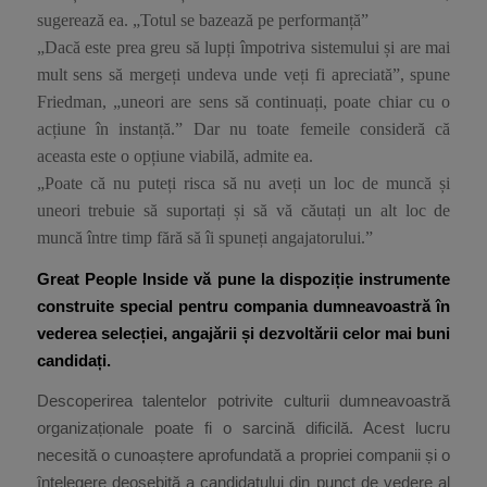
sugerează ea. „Totul se bazează pe performanță”
„Dacă este prea greu să lupți împotriva sistemului și are mai
mult sens să mergeți undeva unde veți fi apreciată”, spune
Friedman, „uneori are sens să continuați, poate chiar cu o
acțiune în instanță.” Dar nu toate femeile consideră că
aceasta este o opțiune viabilă, admite ea.
„Poate că nu puteți risca să nu aveți un loc de muncă și
uneori trebuie să suportați și să vă căutați un alt loc de
muncă între timp fără să îi spuneți angajatorului.”
Great People Inside vă pune la dispoziție instrumente
construite special pentru compania dumneavoastră în
vederea selecției, angajării și dezvoltării celor mai buni
candidați.
Descoperirea talentelor potrivite culturii dumneavoastră
organizaționale poate fi o sarcină dificilă. Acest lucru
necesită o cunoaștere aprofundată a propriei companii și o
înțelegere deosebită a candidatului din punct de vedere al