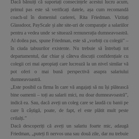
Dacă bănuiți că suportați consecințele acestui lucru acum,
primul pas este să verificați datele, așa cum recomandă
coach-ul în domeniul carierei, Rita Friedman. Vizitați
Glassdoor, PayScale și alte site-uri de comparație a salariilor
pentru a vedea unde se situează remunerația dumneavoastră.
Al doilea pas, spune Friedman, este să „vorbiți cu colegii” –
în ciuda tabuurilor existente. Nu trebuie să întrebați tot
departamentul, dar chiar și câteva discuții confidențiale cu
colegii cei mai apropiați care lucrează la un nivel similar vă
pot oferi o mai bună perspectivă asupra salariului
dumneavoastră.
„Este posibil ca firma în care vă angajați să nu își plătească
bine oamenii –
toți
au salarii mici, nu doar dumneavoastră”,
indică ea. Sau, dacă aveți un coleg care se laudă cu banii pe
care îi câștigă, poate, de fapt, el este plătit mult peste
ceilalți.”
Dacă descoperiți că aveți un salariu foarte mic, adaugă
Friedman, „puteți fi nervos una sau două zile, dar nu trebuie