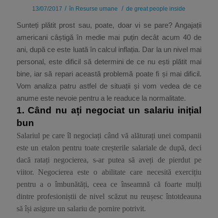
/
/
13/07/2017
în
Resurse umane
de
great people inside
Sunteți plătit prost sau, poate, doar vi se pare? Angajații
americani câștigă în medie mai puțin decât acum 40 de
ani, după ce este luată în calcul inflația. Dar la un nivel mai
personal, este dificil să determini de ce nu ești plătit mai
bine, iar să repari această problemă poate fi și mai dificil.
Vom analiza patru astfel de situații și vom vedea de ce
anume este nevoie pentru a le readuce la normalitate.
1.
Când nu ați negociat un salariu inițial
bun
Salariul pe care îl negociați când vă alăturați unei companii
este un etalon pentru toate creșterile salariale de după, deci
dacă ratați negocierea, s-ar putea să aveți de pierdut pe
viitor. Negocierea este o abilitate care necesită exercițiu
pentru a o îmbunătăți, ceea ce înseamnă că foarte mulți
dintre profesioniștii de nivel scăzut nu reușesc întotdeauna
să își asigure un salariu de pornire potrivit.