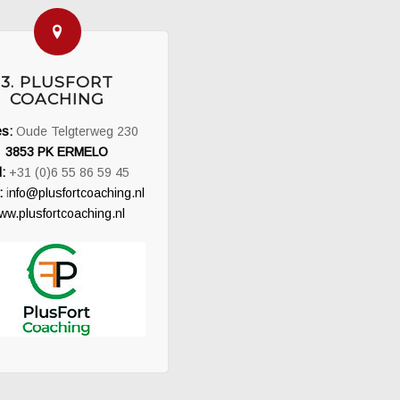
3. PLUSFORT
COACHING
es:
Oude Telgterweg 230
3853 PK ERMELO
:
+31 (0)6 55 86 59 45
:
i
nfo@plusfortcoaching.nl
ww.plusfortcoaching.nl